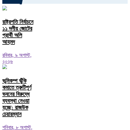
রাষ্ট্রপতি নির্বাচনে
১১ দলীয় জোটের
প্রার্থী অলি
আহমদ
রবিবার, ৯ অগাস্ট,
২০২৬
ভূমিকম্প ঝুঁকি
কমাতে ত্রুটিপূর্ণ
ভবনের বিরুদ্ধে
ব্যবস্থা নেওয়া
হচ্ছে: রাজউক
চেয়ারম্যান
শনিবার, ৮ অগাস্ট,