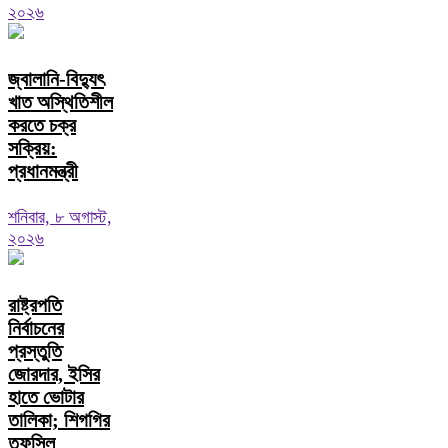
২০২৬
জ্বালানি-বিদ্যুৎ
খাত অস্থিতিশীল
করতে চক্র
সক্রিয়:
প্রধানমন্ত্রী
শনিবার, ৮ অগাস্ট,
২০২৬
রাষ্ট্রপতি
নির্বাচনের
প্রস্তুতি
জোরদার, ইসির
হাতে ভোটার
তালিকা; শিগগির
তফসিল