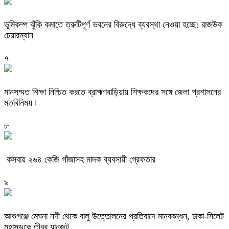
ভূমিকম্প ঝুঁকি কমাতে ত্রুটিপূর্ণ ভবনের বিরুদ্ধে ব্যবস্থা নেওয়া হচ্ছে: রাজউক
চেয়ারম্যান
৭
মানসম্মত শিক্ষা নিশ্চিত করতে ব্রাহ্মণবাড়িয়ায় শিক্ষকদের সঙ্গে জেলা প্রশাসনের
মতবিনিময়।
৮
কসবায় ২৬৪ কেজি গাঁজাসহ মাদক ব্যবসায়ী গ্রেফতার
৯
আশুগঞ্জে মেঘনা নদী থেকে বালু উত্তোলনের প্রতিবাদে মানববন্ধন, ঢাকা-সিলেট
মহাসড়কে তীব্র যানজট