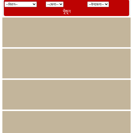
খুঁজুন