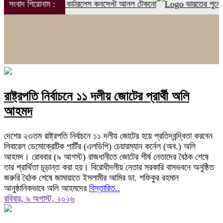
ুন যুগ: ০ মিমি বর্ডারলেস কনসেপ্ট আনল টেকনো
সংবাদ শিরোনাম :
ভারতের পুনেতে জরুরি অ
রাষ্ট্রপতি নির্বাচনে ১১ দলীয় জোটের প্রার্থী অলি
আহমদ
দেশের ২৩তম রাষ্ট্রপতি নির্বাচনে ১১ দলীয় জোটের হয়ে প্রতিদ্বন্দ্বিতা করবেন
লিবারেল ডেমোক্রেটিক পার্টির (এলডিপি) চেয়ারম্যান কর্নেল (অব.) অলি
আহমদ। রোববার (৯ আগস্ট) রাজধানীতে জোটের শীর্ষ নেতাদের বৈঠক শেষে
তার প্রার্থিতা চূড়ান্ত করা হয়। বিরোধীদলীয় নেতার সরকারি বাসভবনে অনুষ্ঠিত
জরুরি বৈঠক শেষে জামায়াতে ইসলামীর আমির ডা. শফিকুর রহমান
আনুষ্ঠানিকভাবে অলি আহমদের
বিস্তারিত..
রবিবার, ৯ অগাস্ট, ২০২৬