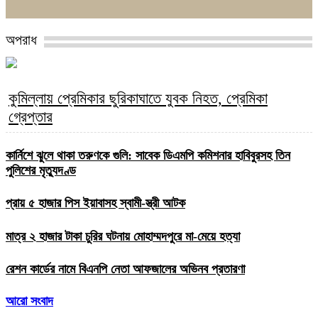
অপরাধ
কুমিল্লায় প্রেমিকার ছুরিকাঘাতে যুবক নিহত, প্রেমিকা
গ্রেপ্তার
কার্নিশে ঝুলে থাকা তরুণকে গুলি: সাবেক ডিএমপি কমিশনার হাবিবুরসহ তিন
পুলিশের মৃত্যুদণ্ড
প্রায় ৫ হাজার পিস ইয়াবাসহ স্বামী-স্ত্রী আটক
মাত্র ২ হাজার টাকা চুরির ঘটনায় মোহাম্মদপুরে মা-মেয়ে হত্যা
রেশন কার্ডের নামে বিএনপি নেতা আফজালের অভিনব প্রতারণা
আরো সংবাদ