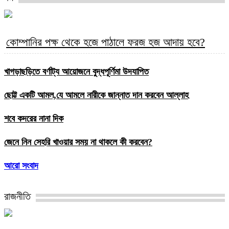
কোম্পানির পক্ষ থেকে হজে পাঠালে ফরজ হজ আদায় হবে?
খাগড়াছড়িতে বর্ণাট্য আয়োজনে বুদ্ধপূর্ণিমা উদযাপিত
ছোট্ট একটি আমল,যে আমলে নারীকে জান্নাত দান করবেন আল্লাহ
শবে কদরের নানা দিক
জেনে নিন সেহরি খাওয়ার সময় না থাকলে কী করবেন?
আরো সংবাদ
রাজনীতি