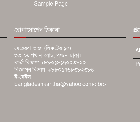
Sample Page
যোগাযোগের ঠিকানা
প্
মেহেরবা প্লাজা (লিফটের ১৫)
A
৩৩, তোপখানা রোড, পল্টন, ঢাকা।
বার্তা বিভাগ: +৮৮০১৯১৭০০৩৯২০
P
বিজ্ঞাপন বিভাগ: +৮৮০১৭৬৮৩৮২৩৮৪
ই-মেইল:
bangladeshkantha@yahoo.com<.br>