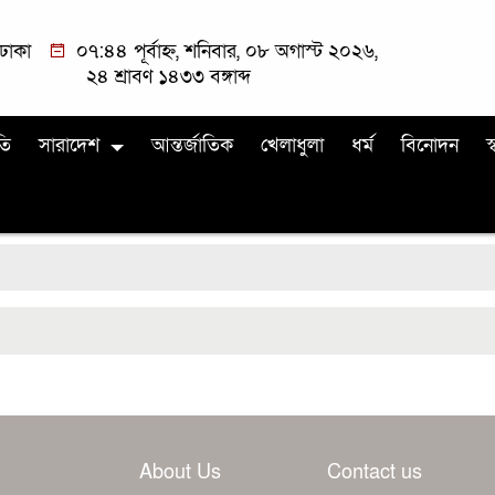
ঢাকা
০৭:৪৪ পূর্বাহ্ন, শনিবার, ০৮ অগাস্ট ২০২৬,
২৪ শ্রাবণ ১৪৩৩ বঙ্গাব্দ
তি
সারাদেশ
আন্তর্জাতিক
খেলাধুলা
ধর্ম
বিনোদন
স্
About Us
Contact us