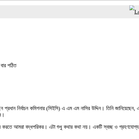
যে ড
বার পঠিত
েন প্রধান নির্বাচন কমিশনার (সিইসি) এ এম এম নাসির উদ্দিন। তিনি জানিয়েছে
েন।
োজন করতে আমরা বদ্ধপরিকর। এটা শুধু কথার কথা নয়। একটি স্বচ্ছ ও গ্রহণযোগ্য নির