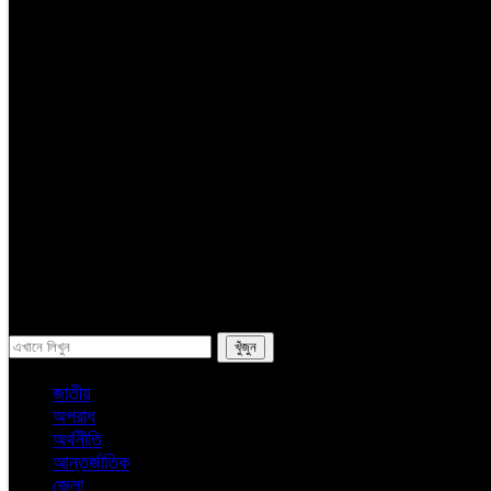
সম্পাদকের কলাম
লাইফস্টাইল
ভ্রমন
অন্যান্য
ই-পেপার
সব
জাতীয়
অপরাধ
অর্থনীতি
আন্তর্জাতিক
জেলা