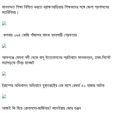
মানসম্মত শিক্ষা নিশ্চিত করতে ব্রাহ্মণবাড়িয়ায় শিক্ষকদের সঙ্গে জেলা প্রশাসনের
মতবিনিময়।
কসবায় ২৬৪ কেজি গাঁজাসহ মাদক ব্যবসায়ী গ্রেফতার
আশুগঞ্জে মেঘনা নদী থেকে বালু উত্তোলনের প্রতিবাদে মানববন্ধন, ঢাকা-সিলেট
মহাসড়কে তীব্র যানজট
ট্রাম্পের অভিবাসন অভিযানে যুক্তরাষ্ট্রে এক মাসে রেকর্ড ৫১ হাজার আটক
আজই কি বিয়ে রোনালদো-জর্জিনার? মাদেইরায় জোর গুঞ্জন