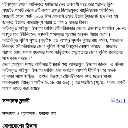
ঘটনাস্থল থেকে আটককৃত ফাহিমের দেহ তল্লাশী করে তার পরনের জিন্স
প্যান্টের পকেট থেকে ৫টি কালো রঙের জিপারযুক্ত বায়ুনিরোধক পলিথিনের
প্যাকেট থেকে মোট ১০০৫ পিস গোলাপি রঙের ইয়াবা ট্যাবলেট জব্দ করা হয়।
জব্দকৃত ইয়াবার বাজারমূল্য প্রায় ৩ লাখ ১ হাজার টাকা।
আটককৃত সাইফুল ইসলাম ফাহিম মৌলভীবাজার জেলার রাজনগর থানাধীন ০৮ নং
মনসুরনগর ইউনিয়নের বনমালী পঞ্চেশ্বর গ্রামের হান্নান মিয়ার ছেলে।
অতিরিক্ত পুলিশ সুপার (ক্রাইম এন্ড অপস্) সুদর্শন কুমার রায় বলেন, ‘মাদকের
বিরুদ্ধে মৌলভীবাজার জেলা পুলিশ জিরো টলারেন্স ঘোষণা করেছে। মাদকের
প্রসার রোধ, মাদক ব্যবসার সাথে জড়িতদের গ্রেফতারে জেলা পুলিশ গুরুত্বের
সঙ্গে কাজ করছে।’
জেলা গোয়েন্দা শাখার অফিসার ইনচার্জ মোঃ আশরাফুল ইসলাম জানান, এ ঘটনায়
আটককৃত সাইফুল ইসলাম ফাহিম এবং পলাতক আসামি দীর্ঘদিন ধরে মাদক
ব্যবসার সাথে জড়িত। তাদের বিরুদ্ধে মৌলভীবাজার সদর মডেল থানায়
মাদকদ্রব্য নিয়ন্ত্রণ আইন ২০১৮ এর ৩৬(১) এর সারণী ৯(খ)/৪১ ধারায় একটি
মামলা দায়ের করা হয়েছে।
সম্পাদক মন্ডলী
সম্পাদক ও প্রকাশক : ফারুক খান
যোগাযোগের ঠিকানা