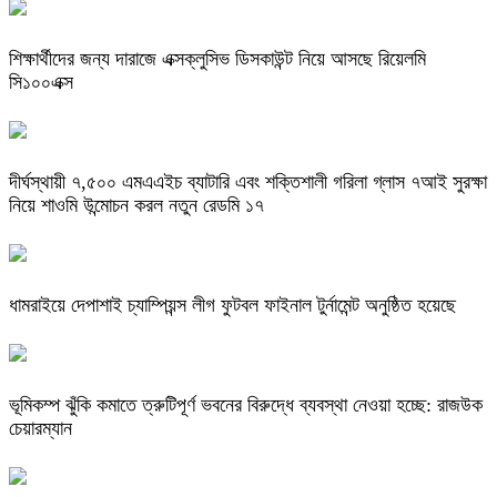
শিক্ষার্থীদের জন্য দারাজে এক্সক্লুসিভ ডিসকাউন্ট নিয়ে আসছে রিয়েলমি
সি১০০এক্স
দীর্ঘস্থায়ী ৭,৫০০ এমএএইচ ব্যাটারি এবং শক্তিশালী গরিলা গ্লাস ৭আই সুরক্ষা
নিয়ে শাওমি উন্মোচন করল নতুন রেডমি ১৭
ধামরাইয়ে দেপাশাই চ্যাম্পিয়ন্স লীগ ফুটবল ফাইনাল টুর্নামেন্ট অনুষ্ঠিত হয়েছে
ভূমিকম্প ঝুঁকি কমাতে ত্রুটিপূর্ণ ভবনের বিরুদ্ধে ব্যবস্থা নেওয়া হচ্ছে: রাজউক
চেয়ারম্যান