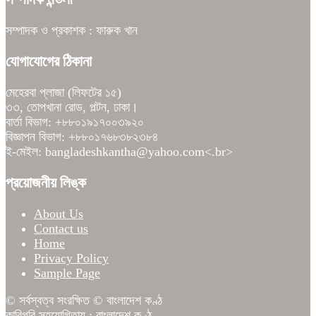
সম্পাদক ও প্রকাশক : ফারুক খান
যোগাযোগের ঠিকানা
মেহেরবা প্লাজা (লিফটের ১৫)
৩৩, তোপখানা রোড, পল্টন, ঢাকা।
বার্তা বিভাগ: +৮৮০১৯১৭০০৩৯২০
বিজ্ঞাপন বিভাগ: +৮৮০১৭৬৮৩৮২৩৮৪
ই-মেইল: bangladeshkantha@yahoo.com<.br>
প্রয়োজনীয় লিঙ্ক
About Us
Contact us
Home
Privacy Policy
Sample Page
© সর্বস্বত্ব সংরক্ষিত © বাংলাদেশ কণ্ঠ
কারিগরি সহযোগিতায় :
বাংলাদেশ কণ্ঠ