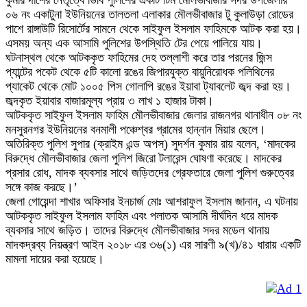
কুমার দাশের নেতৃত্বে ডিবি পুলিশের একটি টিম মৌলভীবাজার সদর উপজেলার
০৬ নং একাটুনা ইউনিয়নের তালতলা এলাকার মৌলভীবাজার টু কুলাউড়া রোডের
পাশে রাঙ্গাউটি রিসোর্টের সামনে থেকে সাইফুল ইসলাম ফাহিমকে আটক করা হয়।
এসময় অন্য এক আসামি পুলিশের উপস্থিতি টের পেয়ে পালিয়ে যায়।
ঘটনাস্থল থেকে আটককৃত ফাহিমের দেহ তল্লাশী করে তার পরনের জিন্স
প্যান্টের পকেট থেকে ৫টি কালো রঙের জিপারযুক্ত বায়ুনিরোধক পলিথিনের
প্যাকেট থেকে মোট ১০০৫ পিস গোলাপি রঙের ইয়াবা ট্যাবলেট জব্দ করা হয়।
জব্দকৃত ইয়াবার বাজারমূল্য প্রায় ৩ লাখ ১ হাজার টাকা।
আটককৃত সাইফুল ইসলাম ফাহিম মৌলভীবাজার জেলার রাজনগর থানাধীন ০৮ নং
মনসুরনগর ইউনিয়নের বনমালী পঞ্চেশ্বর গ্রামের হান্নান মিয়ার ছেলে।
অতিরিক্ত পুলিশ সুপার (ক্রাইম এন্ড অপস্) সুদর্শন কুমার রায় বলেন, ‘মাদকের
বিরুদ্ধে মৌলভীবাজার জেলা পুলিশ জিরো টলারেন্স ঘোষণা করেছে। মাদকের
প্রসার রোধ, মাদক ব্যবসার সাথে জড়িতদের গ্রেফতারে জেলা পুলিশ গুরুত্বের
সঙ্গে কাজ করছে।’
জেলা গোয়েন্দা শাখার অফিসার ইনচার্জ মোঃ আশরাফুল ইসলাম জানান, এ ঘটনায়
আটককৃত সাইফুল ইসলাম ফাহিম এবং পলাতক আসামি দীর্ঘদিন ধরে মাদক
ব্যবসার সাথে জড়িত। তাদের বিরুদ্ধে মৌলভীবাজার সদর মডেল থানায়
মাদকদ্রব্য নিয়ন্ত্রণ আইন ২০১৮ এর ৩৬(১) এর সারণী ৯(খ)/৪১ ধারায় একটি
মামলা দায়ের করা হয়েছে।