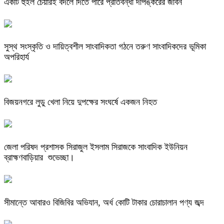
একটি হুইল চেয়ারই বদলে দিতে পারে প্রতিবন্ধী দীপঙ্করের জীবন
সুস্থ সংস্কৃতি ও দায়িত্বশীল সাংবাদিকতা গঠনে তরুণ সাংবাদিকদের ভূমিকা
অপরিহার্য
বিজয়নগরে লুডু খেলা নিয়ে দুপক্ষের সংঘর্ষে একজন নিহত
জেলা পরিষদ প্রশাসক সিরাজুল ইসলাম সিরাজকে সাংবাদিক ইউনিয়ন
ব্রাহ্মণবাড়িয়ার শুভেচ্ছা।
সীমান্তে আবারও বিজিবির অভিযান, অর্ধ কোটি টাকার চোরাচালান পণ্য জব্দ