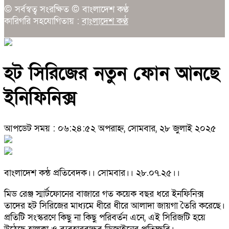
© সর্বস্বত্ব সংরক্ষিত © বাংলাদেশ কণ্ঠ
কারিগরি সহযোগিতায় :
বাংলাদেশ কণ্ঠ
হট সিরিজের নতুন ফোন আনছে
ইনিফিনিক্স
আপডেট সময় : ০৬:২৪:৫২ অপরাহ্ন, সোমবার, ২৮ জুলাই ২০২৫
বাংলাদেশ কন্ঠ প্রতিবেদক।। সোমবার।। ২৮.০৭.২৫।।
মিড রেঞ্জ স্মার্টফোনের বাজারে গত কয়েক বছর ধরে ইনফিনিক্স
তাদের হট সিরিজের মাধ্যমে ধীরে ধীরে আলাদা জায়গা তৈরি করেছে।
প্রতিটি সংস্করণে কিছু না কিছু পরিবর্তন এনে, এই সিরিজটি হয়ে