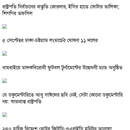
রাষ্ট্রপতি নির্বাচনের প্রস্তুতি জোরদার, ইসির হাতে ভোটার তালিকা;
শিগগির তফসিল
৫ সেপ্টেম্বর ঢাকা-চট্টগ্রাম লংমার্চের ঘোষণা ১১ দলের
ধামরাইয়ে মাদকবিরোধী ফুটবল টুর্নামেন্টের উদ্বোধনী ম্যাচ অনুষ্ঠিত
যে ডকুমেন্টারিতে আবু সাঈদের ছবি নেই, সেটা কোনো ডকুমেন্টারি
নয়: ভারপ্রাপ্ত রাষ্ট্রপতি
২৪০ হার্টজ রিফ্রেশ রেটের কিউডি-ওএলইডি মনিটর আনলো