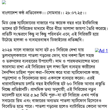
বাংলাদেশ কন্ঠ প্রতিবেদক।। সোমবার।। ২৮.০৭.২৫।।
মিড রেঞ্জ স্মার্টফোনের বাজারে গত কয়েক বছর ধরে ইনফিনিক্স
তাদের হট সিরিজের মাধ্যমে ধীরে ধীরে আলাদা জায়গা তৈরি করেছে।
প্রতিটি সংস্করণে কিছু না কিছু পরিবর্তন এনে, এই সিরিজটি হয়ে
উঠেছে হালকা ও ব্যবহারবান্ধব ডিজাইনের প্রতিচ্ছবি।
২০২৪ সালে বাজারে আসা হট ৫০ সিরিজে দেখা যায়
তুলনামূলকভাবে পাতলা গড়নের ফোন, যার নকশা ছিল সহজ
ও তরুণদের ব্যবহারের উপযোগী। দাম ও পারফরম্যান্সের মধ্যে
ভারসাম্য রাখা এই সিরিজের মূল লক্ষ্য ছিল ব্যবহার কারীদের
দৈনন্দিন চাহিদা পূরণ করা—বিশেষ করে যারা স্মার্টফোনকে কাজ,
পড়াশোনা ও বিনোদনের জন্য একসঙ্গে ব্যবহার করেন। এরই
ধারাবাহিকতায় চলতি বছর ইনফিনিক্স হট ৬০ সিরিজ আনার প্রস্তুতি
নিচ্ছে প্রতিষ্ঠানটি। প্রাথমিক তথ্য অনুযায়ী, এই সিরিজের নতুন
মডেলটি হবে মাত্র ৫.৯৫ মিমি পুরু—যা হট সিরিজে এখন পর্যন্ত
সবচেয়ে স্লিম এবং বাজারের অন্যতম পাতলা স্মার্টফোন হিসেবেও
বিবেচিত হতে পারে। পাতলা গড়নের হলেও ব্যাটারিতে কোনো আপস