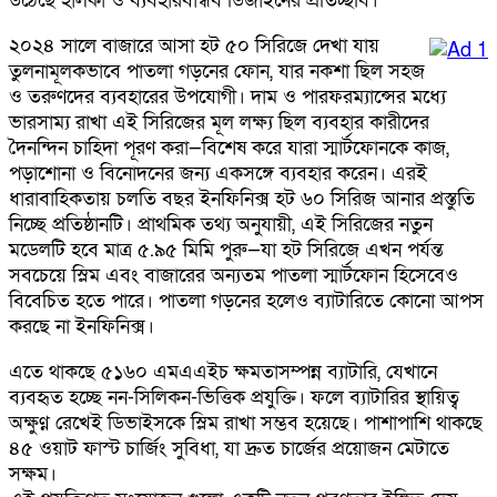
উঠেছে হালকা ও ব্যবহারবান্ধব ডিজাইনের প্রতিচ্ছবি।
২০২৪ সালে বাজারে আসা হট ৫০ সিরিজে দেখা যায়
তুলনামূলকভাবে পাতলা গড়নের ফোন, যার নকশা ছিল সহজ
ও তরুণদের ব্যবহারের উপযোগী। দাম ও পারফরম্যান্সের মধ্যে
ভারসাম্য রাখা এই সিরিজের মূল লক্ষ্য ছিল ব্যবহার কারীদের
দৈনন্দিন চাহিদা পূরণ করা—বিশেষ করে যারা স্মার্টফোনকে কাজ,
পড়াশোনা ও বিনোদনের জন্য একসঙ্গে ব্যবহার করেন। এরই
ধারাবাহিকতায় চলতি বছর ইনফিনিক্স হট ৬০ সিরিজ আনার প্রস্তুতি
নিচ্ছে প্রতিষ্ঠানটি। প্রাথমিক তথ্য অনুযায়ী, এই সিরিজের নতুন
মডেলটি হবে মাত্র ৫.৯৫ মিমি পুরু—যা হট সিরিজে এখন পর্যন্ত
সবচেয়ে স্লিম এবং বাজারের অন্যতম পাতলা স্মার্টফোন হিসেবেও
বিবেচিত হতে পারে। পাতলা গড়নের হলেও ব্যাটারিতে কোনো আপস
করছে না ইনফিনিক্স।
এতে থাকছে ৫১৬০ এমএএইচ ক্ষমতাসম্পন্ন ব্যাটারি, যেখানে
ব্যবহৃত হচ্ছে নন-সিলিকন-ভিত্তিক প্রযুক্তি। ফলে ব্যাটারির স্থায়িত্ব
অক্ষুণ্ন রেখেই ডিভাইসকে স্লিম রাখা সম্ভব হয়েছে। পাশাপাশি থাকছে
৪৫ ওয়াট ফাস্ট চার্জিং সুবিধা, যা দ্রুত চার্জের প্রয়োজন মেটাতে
সক্ষম।