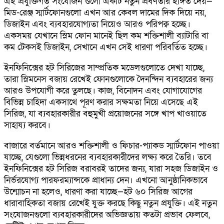
এই প্রযুক্তিগত সংযোজন গুলো একটি নতুন প্রবণতার ইঙ্গিত দেয়—
মিড-রেঞ্জ স্মার্টফোনগুলো এখন আর কেবল দামের দিক দিয়ে নয়,
ডিজাইন এবং ব্যবহারযোগ্যতা নিয়েও আরও পরিপক্ব হচ্ছে।
একসময় যেখানে স্লিম ফোন মানেই ছিল কম শক্তিশালী ব্যাটারি বা
কম টেকসই ডিজাইন, সেখানে এখন সেই ধারণা পরিবর্তিত হচ্ছে।
ইনফিনিক্সের হট সিরিজের সাম্প্রতিক মডেলগুলোতে দেখা যাচ্ছে,
তারা স্লিমনেস বজায় রেখেই ফোনগুলোকে দৈনন্দিন ব্যবহারের জন্য
আরও উপযোগী করে তুলছে। কাজ, বিনোদন এবং যোগাযোগের
বিভিন্ন চাহিদা একসাথে পূরণ করার সক্ষমতা নিয়ে এসেছে এই
সিরিজ, যা ব্যবহারকারীর বহুমুখী প্রয়োজনের সঙ্গে খাপ খাওয়াতে
সাহায্য করবে।
বাজারে বর্তমানে আরও শক্তিশালী ও ফিচার-প্যাকড স্মার্টফোন পাওয়া
যাচ্ছে, যেগুলো ভিন্নধরনের ব্যবহারকারীদের লক্ষ্য করে তৈরি। তবে
ইনফিনিক্সের হট সিরিজ বরাবরই তাদের জন্য, যারা সহজ ডিজাইন ও
নির্ভরযোগ্য পারফরম্যান্সকে প্রাধান্য দেন। এখনো আনুষ্ঠানিকভাবে
উন্মোচন না হলেও, ধারণা করা যাচ্ছে—হট ৬০ সিরিজ আগের
ধারাবাহিকতা বজায় রেখেই যুক্ত করছে কিছু নতুন প্রযুক্তি। এই নতুন
সংযোজনগুলো ব্যবহারকারীদের অভিজ্ঞতায় কতটা প্রভাব ফেলবে,