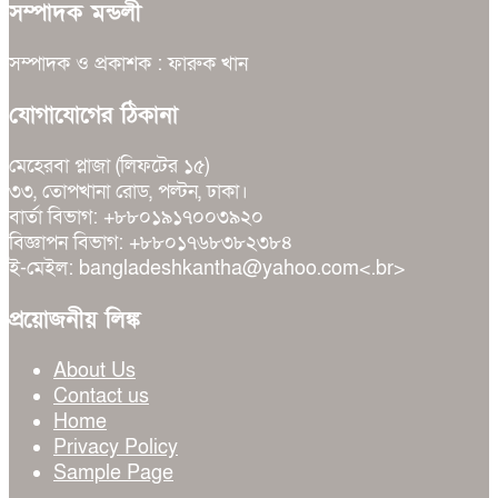
সম্পাদক মন্ডলী
সম্পাদক ও প্রকাশক : ফারুক খান
যোগাযোগের ঠিকানা
মেহেরবা প্লাজা (লিফটের ১৫)
৩৩, তোপখানা রোড, পল্টন, ঢাকা।
বার্তা বিভাগ: +৮৮০১৯১৭০০৩৯২০
বিজ্ঞাপন বিভাগ: +৮৮০১৭৬৮৩৮২৩৮৪
ই-মেইল: bangladeshkantha@yahoo.com<.br>
প্রয়োজনীয় লিঙ্ক
About Us
Contact us
Home
Privacy Policy
Sample Page