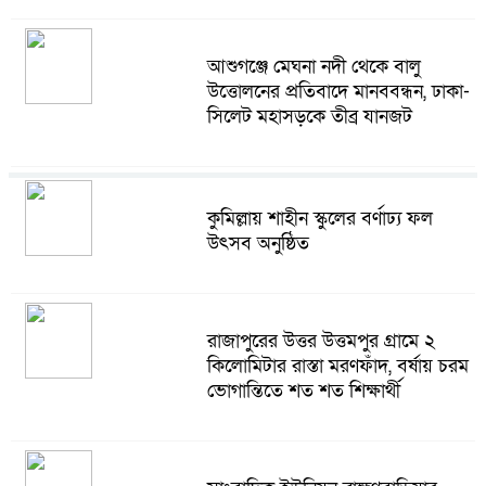
আশুগঞ্জে মেঘনা নদী থেকে বালু
উত্তোলনের প্রতিবাদে মানববন্ধন, ঢাকা-
সিলেট মহাসড়কে তীব্র যানজট
ট্রাম্পের অভিবাসন অভিযানে যুক্তরাষ্ট্রে
কুমিল্লায় শাহীন স্কুলের বর্ণাঢ্য ফল
এক মাসে রেকর্ড ৫১ হাজার আটক
উৎসব অনুষ্ঠিত
আজই কি বিয়ে রোনালদো-জর্জিনার?
রাজাপুরের উত্তর উত্তমপুর গ্রামে ২
মাদেইরায় জোর গুঞ্জন
কিলোমিটার রাস্তা মরণফাঁদ, বর্ষায় চরম
ভোগান্তিতে শত শত শিক্ষার্থী
রাসেল ক্রোর সঙ্গে প্রথমবার জুটি
বাঁধছেন প্রিয়াঙ্কা চোপড়া