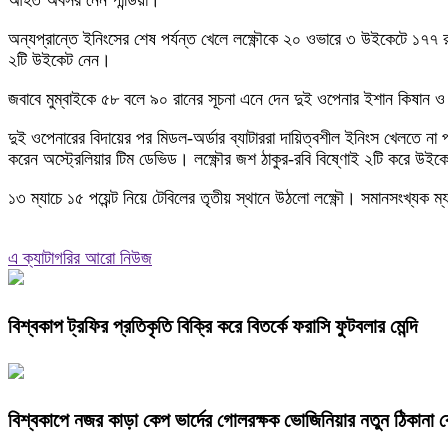
আহত অবসর নেন পান্ডিয়া।
অন্যপ্রান্তে ইনিংসের শেষ পর্যন্ত খেলে লক্ষ্ণৌকে ২০ ওভারে ৩ উইকেটে ১৭৭
২টি উইকেট নেন।
জবাবে মুম্বাইকে ৫৮ বলে ৯০ রানের সূচনা এনে দেন দুই ওপেনার ইশান কিষান ও
দুই ওপেনারের বিদায়ের পর মিডল-অর্ডার ব্যাটাররা দায়িত্বশীল ইনিংস খেলতে 
করেন অস্ট্রেলিয়ার টিম ডেভিড। লক্ষ্ণৌর জশ ঠাকুর-রবি বিষ্ণোই ২টি করে উইক
১৩ ম্যাচে ১৫ পয়েন্ট নিয়ে টেবিলের তৃতীয় স্থানে উঠলো লক্ষ্ণৌ। সমানসংখ্যক ম্যা
এ ক্যাটাগরির আরো নিউজ
বিশ্বকাপ ট্রফির প্রতিকৃতি বিক্রি করে বিতর্কে ফরাসি ফুটবলার মেন্দি
বিশ্বকাপে নজর কাড়া কেপ ভার্দের গোলরক্ষক ভোজিনিয়ার নতুন ঠিকান