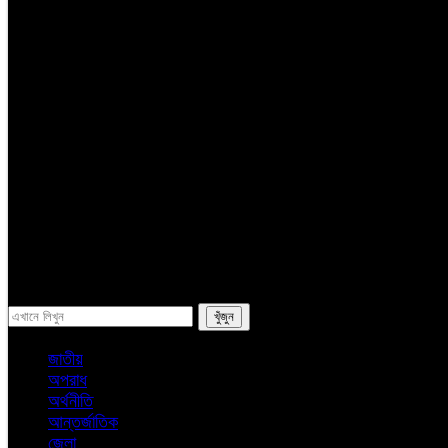
সম্পাদকের কলাম
লাইফস্টাইল
ভ্রমন
অন্যান্য
ই-পেপার
সব
জাতীয়
অপরাধ
অর্থনীতি
আন্তর্জাতিক
জেলা