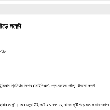
ড়ে লক্ষ্ণৌ
পঠিত
রিয়ে ইন্ডিয়ান প্রিমিয়ার লিগের (আইপিএল) প্লে-অফের দৌঁড়ে থাকলো লক্ষ্ণৌ
ারায় লক্ষ্ণৌ। তবে চতুর্থ উইকেটে ৫৯ বলে ৮২ রানের জুটি গড়ে দলকে দারুনভাবে