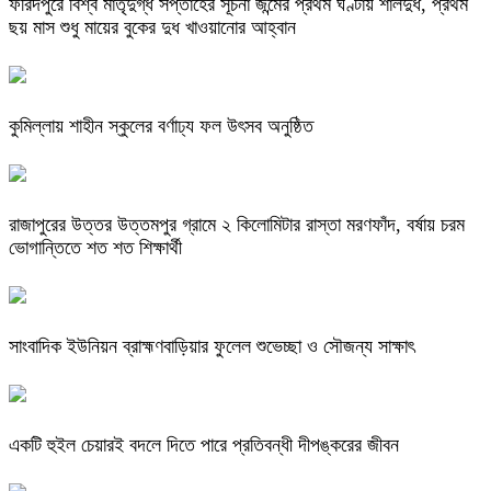
ফরিদপুরে বিশ্ব মাতৃদুগ্ধ সপ্তাহের সূচনা জন্মের প্রথম ঘণ্টায় শালদুধ, প্রথম
ছয় মাস শুধু মায়ের বুকের দুধ খাওয়ানোর আহ্বান
কুমিল্লায় শাহীন স্কুলের বর্ণাঢ্য ফল উৎসব অনুষ্ঠিত
রাজাপুরের উত্তর উত্তমপুর গ্রামে ২ কিলোমিটার রাস্তা মরণফাঁদ, বর্ষায় চরম
ভোগান্তিতে শত শত শিক্ষার্থী
সাংবাদিক ইউনিয়ন ব্রাহ্মণবাড়িয়ার ফুলেল শুভেচ্ছা ও সৌজন্য সাক্ষাৎ
একটি হুইল চেয়ারই বদলে দিতে পারে প্রতিবন্ধী দীপঙ্করের জীবন