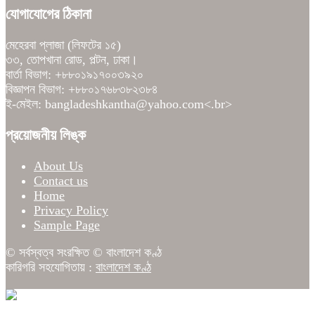
যোগাযোগের ঠিকানা
মেহেরবা প্লাজা (লিফটের ১৫)
৩৩, তোপখানা রোড, পল্টন, ঢাকা।
বার্তা বিভাগ: +৮৮০১৯১৭০০৩৯২০
বিজ্ঞাপন বিভাগ: +৮৮০১৭৬৮৩৮২৩৮৪
ই-মেইল: bangladeshkantha@yahoo.com<.br>
প্রয়োজনীয় লিঙ্ক
About Us
Contact us
Home
Privacy Policy
Sample Page
© সর্বস্বত্ব সংরক্ষিত © বাংলাদেশ কণ্ঠ
কারিগরি সহযোগিতায় :
বাংলাদেশ কণ্ঠ