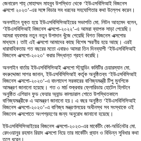
জেনারেল শাহ্ মোহাম্মদ মাহবুব উপস্থিত থেকে ‘ইউএসবিসিআই বিজনেস
এক্সপো ২০২৩’-এর সঙ্গে বিডার সব ধরনের সহযোগিতার কথা উল্লেখ করেন।
অনলাইনে যুক্ত হয়ে ইউএসবিসিসিআইয়ের সভাপতি মো. লিটন আহমেদ বলেন,
‘ইউএসবিসিআই বিজনেস এক্সপো-২০২২’-এ আমরা ব্যাপক সাড়া পেয়েছি।
আমরা ব্যবসার নতুন নতুন উপাদান খুঁজে পেয়েছি বিগত বিজনেস এক্সপোর
মাধ্যমে। তাই এই এক্সপো আমাদের কাছে বিশেষ স্মরণীয় হয়ে আছে। এরই
ধারাবাহিকতায় গত বছরের মতো এবারও আমরা তিন দিনব্যাপী ‘ইউএসবিসিআই
বিজনেস এক্সপো-২০২৩’ করার সিদ্ধান্ত গ্রহণ করেছি।
অনলাইন বার্তায় ইউএসবিসিসিআই এক্সপো স্ট্যান্ডিং কমিটির চেয়ারম্যান মো.
বদরুদ্দোজা সাগর জানান, ইউএসবিসিসিআই কর্তৃক অনুষ্ঠিতব্য ‘ইউএসবিসিআই
বিজনেস এক্সপো-২০২৩’-এ বাংলাদেশ সরকারের বাণিজ্যমন্ত্রী টিপু মুনশিকে
আমন্ত্রণ জানানো হয়েছে। গত ৩ মার্চ শুক্রবার ফ্লোরিডায় হোটেল হিলটনে
অনুষ্ঠিত এশিয়ান ফুড ফেয়ার অ্যান্ড কালচারাল শোতে উপস্থিতকালে
বাণিজ্যমন্ত্রীকে এ আমন্ত্রণ জানানো হয়। এ বছর অনুষ্ঠিত ‘ইউএসবিসিসিআই
বিজনেস এক্সপো-২০২৩’-এ বাণিজ্য মন্ত্রণালয়ের অধীনস্থ সব সংস্থাকে ওই
বিজনেস এক্সপোতে অংশগ্রহণের জন্য অনুরোধ জানানো হয়েছে।
ইউএসবিসিসিআইয়ের বিজনেস এক্সপো-২০২৩-এর মার্কেটিং কো-অর্ডিনেটর মো.
রেদওয়ানুর রহমান রিয়াদ এক্সপো নিয়ে তার মার্কেটিং প্ল্যান ও বিভিন্ন সুবিধার কথা
তুলে ধরেন।