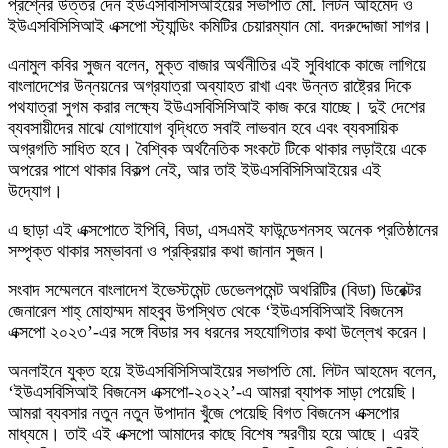
প্রশ্নের উত্তর দেন ইউএসবিসিসিআইয়ের সভাপতি মো. লিটন আহমেদ ও
ইউএসবিসিসিআই এক্সপো স্ট্যান্ডিং কমিটির চেয়ারম্যান মো. বদরুদ্দোজা সাগর।
এনামুল কবির সুজন বলেন, মুক্ত বাজার অর্থনীতির এই সুবিধাকে কাজে লাগিয়ে
বাংলাদেশের উন্নয়নের অগ্রযাত্রা অব্যাহত রাখা এবং উন্নত রাষ্ট্রের দিকে
পথযাত্রা সুগম করার লক্ষ্যে ইউএসবিসিসিআই কাজ করে যাচ্ছে। দুই দেশের
ব্যবসায়ীদের মাঝে যোগাযোগ বৃদ্ধিতে সবাই লাভবান হবে এবং ব্যবসায়িক
অগ্রগতি সাধিত হবে। বৈশ্বিক অর্থনৈতিক সংকটে টিকে থাকার লড়াইয়ে একে
অপরের পাশে থাকার বিকল্প নেই, আর তাই ইউএসবিসিসিআইয়ের এই
উদ্যোগ।
এ ছাড়া এই এক্সপোতে ইপিবি, বিডা, এসএমই ফাউন্ডেশনসহ অনেক প্রতিষ্ঠানের
সম্পৃক্ত থাকার সম্ভাবনা ও প্রক্রিয়ার কথা জানান সুজন।
সংবাদ সম্মেলনে বাংলাদেশ ইভেস্টমেন্ট ডেভেলপমেন্ট অথরিটির (বিডা) ডিরেক্টর
জেনারেল শাহ্ মোহাম্মদ মাহবুব উপস্থিত থেকে ‘ইউএসবিসিআই বিজনেস
এক্সপো ২০২৩’-এর সঙ্গে বিডার সব ধরনের সহযোগিতার কথা উল্লেখ করেন।
অনলাইনে যুক্ত হয়ে ইউএসবিসিসিআইয়ের সভাপতি মো. লিটন আহমেদ বলেন,
‘ইউএসবিসিআই বিজনেস এক্সপো-২০২২’-এ আমরা ব্যাপক সাড়া পেয়েছি।
আমরা ব্যবসার নতুন নতুন উপাদান খুঁজে পেয়েছি বিগত বিজনেস এক্সপোর
মাধ্যমে। তাই এই এক্সপো আমাদের কাছে বিশেষ স্মরণীয় হয়ে আছে। এরই