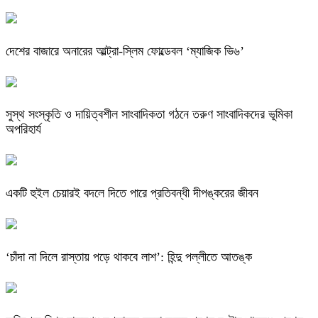
দেশের বাজারে অনারের আল্ট্রা-স্লিম ফোল্ডেবল ‘ম্যাজিক ভি৬’
সুস্থ সংস্কৃতি ও দায়িত্বশীল সাংবাদিকতা গঠনে তরুণ সাংবাদিকদের ভূমিকা
অপরিহার্য
একটি হুইল চেয়ারই বদলে দিতে পারে প্রতিবন্ধী দীপঙ্করের জীবন
‘চাঁদা না দিলে রাস্তায় পড়ে থাকবে লাশ’: হিন্দু পল্লীতে আতঙ্ক