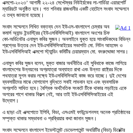
এক্সপো-২০২৩’ আগামী ২২-২৪ সেপ্টেম্বর নিউইর্য়কের লা-গার্ডিয়া এয়ারপোর্ট
ম্যারিয়টে অনুষ্ঠিত হবে। গত শনিবার রাজধানীর একটি হোটেলে সংবাদ সম্মেলনে
এ তথ্য জানানো হয়েছে।
সংবাদ সম্মেলনে লিখিত বক্তব্য দেন ইউএস-বাংলাদেশ চেম্বার অব
কমার্স অ্যান্ড ইন্ডাস্ট্রির (ইউএসবিসিসিআই) বাংলাদেশ অংশের চিফ
কো-অর্ডিনেটর এনামুল কবির সুজন। অনলাইনে যুক্ত হয়ে সাংবাদিকদের বিভিন্ন
প্রশ্নের উত্তর দেন ইউএসবিসিসিআইয়ের সভাপতি মো. লিটন আহমেদ ও
ইউএসবিসিসিআই এক্সপো স্ট্যান্ডিং কমিটির চেয়ারম্যান মো. বদরুদ্দোজা সাগর।
এনামুল কবির সুজন বলেন, মুক্ত বাজার অর্থনীতির এই সুবিধাকে কাজে লাগিয়ে
বাংলাদেশের উন্নয়নের অগ্রযাত্রা অব্যাহত রাখা এবং উন্নত রাষ্ট্রের দিকে
পথযাত্রা সুগম করার লক্ষ্যে ইউএসবিসিসিআই কাজ করে যাচ্ছে। দুই দেশের
ব্যবসায়ীদের মাঝে যোগাযোগ বৃদ্ধিতে সবাই লাভবান হবে এবং ব্যবসায়িক
অগ্রগতি সাধিত হবে। বৈশ্বিক অর্থনৈতিক সংকটে টিকে থাকার লড়াইয়ে একে
অপরের পাশে থাকার বিকল্প নেই, আর তাই ইউএসবিসিসিআইয়ের এই
উদ্যোগ।
এ ছাড়া এই এক্সপোতে ইপিবি, বিডা, এসএমই ফাউন্ডেশনসহ অনেক প্রতিষ্ঠানের
সম্পৃক্ত থাকার সম্ভাবনা ও প্রক্রিয়ার কথা জানান সুজন।
সংবাদ সম্মেলনে বাংলাদেশ ইভেস্টমেন্ট ডেভেলপমেন্ট অথরিটির (বিডা) ডিরেক্টর