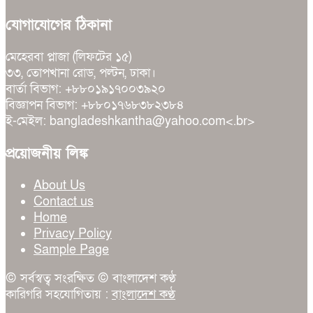
যোগাযোগের ঠিকানা
মেহেরবা প্লাজা (লিফটের ১৫)
৩৩, তোপখানা রোড, পল্টন, ঢাকা।
বার্তা বিভাগ: +৮৮০১৯১৭০০৩৯২০
বিজ্ঞাপন বিভাগ: +৮৮০১৭৬৮৩৮২৩৮৪
ই-মেইল: bangladeshkantha@yahoo.com<.br>
প্রয়োজনীয় লিঙ্ক
About Us
Contact us
Home
Privacy Policy
Sample Page
© সর্বস্বত্ব সংরক্ষিত © বাংলাদেশ কণ্ঠ
কারিগরি সহযোগিতায় :
বাংলাদেশ কণ্ঠ