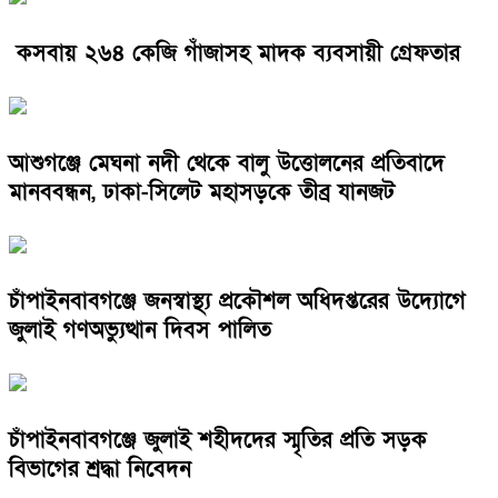
কসবায় ২৬৪ কেজি গাঁজাসহ মাদক ব্যবসায়ী গ্রেফতার
আশুগঞ্জে মেঘনা নদী থেকে বালু উত্তোলনের প্রতিবাদে
মানববন্ধন, ঢাকা-সিলেট মহাসড়কে তীব্র যানজট
চাঁপাইনবাবগঞ্জে জনস্বাস্থ্য প্রকৌশল অধিদপ্তরের উদ্যোগে
জুলাই গণঅভ্যুত্থান দিবস পালিত
চাঁপাইনবাবগঞ্জে জুলাই শহীদদের স্মৃতির প্রতি সড়ক
বিভাগের শ্রদ্ধা নিবেদন