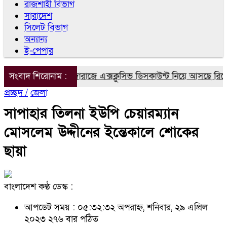
রাজশাহী বিভাগ
সারাদেশ
সিলেট বিভাগ
অন্যান্য
ই-পেপার
শিক্ষার্থীদের জন্য দারাজে এক্সক্লুসিভ ডিসকাউন্ট নিয়ে আসছে রিয়েলম
সংবাদ শিরোনাম :
প্রচ্ছদ /
জেলা
সাপাহার তিলনা ইউপি চেয়ারম্যান
মোসলেম উদ্দীনের ইন্তেকালে শোকের
ছায়া
বাংলাদেশ কণ্ঠ ডেস্ক :
আপডেট সময় : ০৫:৩২:৩২ অপরাহ্ন, শনিবার, ২৯ এপ্রিল
২০২৩
২৭৬ বার পঠিত