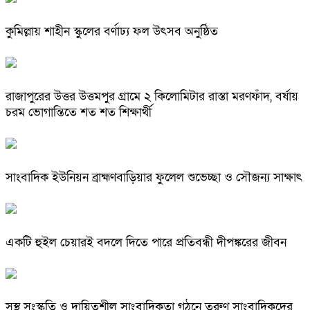
কুমিল্লায় শাহীন স্কুলের বর্ণাঢ্য ফল উৎসব অনুষ্ঠিত
রাজাপুরের উত্তর উত্তমপুর গ্রামে ২ কিলোমিটার রাস্তা মরণফাঁদ, বর্ষায়
চরম ভোগান্তিতে শত শত শিক্ষার্থী
সাংবাদিক ইউনিয়ন ব্রাহ্মণবাড়িয়ার ফুলেল শুভেচ্ছা ও সৌজন্য সাক্ষাৎ
একটি হুইল চেয়ারই বদলে দিতে পারে প্রতিবন্ধী দীপঙ্করের জীবন
সুস্থ সংস্কৃতি ও দায়িত্বশীল সাংবাদিকতা গঠনে তরুণ সাংবাদিকদের