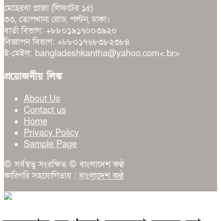
মেহেরবা প্লাজা (লিফটের ১৫)
৩৩, তোপখানা রোড, পল্টন, ঢাকা।
বার্তা বিভাগ: +৮৮০১৯১৭০০৩৯২০
বিজ্ঞাপন বিভাগ: +৮৮০১৭৬৮৩৮২৩৮৪
ই-মেইল: bangladeshkantha@yahoo.com<.br>
প্রয়োজনীয় লিঙ্ক
About Us
Contact us
Home
Privacy Policy
Sample Page
© সর্বস্বত্ব সংরক্ষিত © বাংলাদেশ কণ্ঠ
কারিগরি সহযোগিতায় :
বাংলাদেশ কণ্ঠ