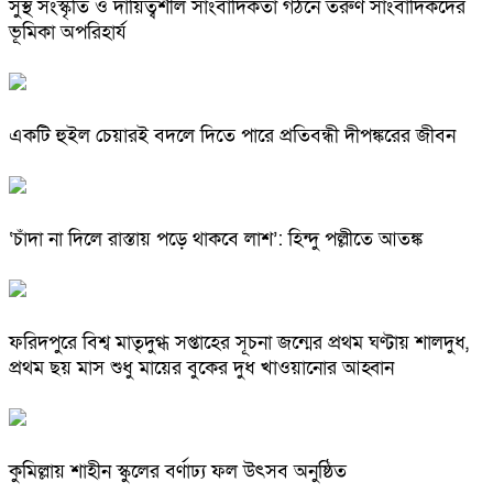
সুস্থ সংস্কৃতি ও দায়িত্বশীল সাংবাদিকতা গঠনে তরুণ সাংবাদিকদের
ভূমিকা অপরিহার্য
একটি হুইল চেয়ারই বদলে দিতে পারে প্রতিবন্ধী দীপঙ্করের জীবন
‘চাঁদা না দিলে রাস্তায় পড়ে থাকবে লাশ’: হিন্দু পল্লীতে আতঙ্ক
ফরিদপুরে বিশ্ব মাতৃদুগ্ধ সপ্তাহের সূচনা জন্মের প্রথম ঘণ্টায় শালদুধ,
প্রথম ছয় মাস শুধু মায়ের বুকের দুধ খাওয়ানোর আহ্বান
কুমিল্লায় শাহীন স্কুলের বর্ণাঢ্য ফল উৎসব অনুষ্ঠিত