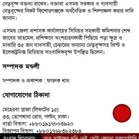
নেতৃবৃন্দ বক্তব্য রাখেন। বক্তারা এসময় সরকার ও ব্যবসায়ী
নেতৃবৃন্দের নিকট কিশোরগঞ্জকে অর্থনৈতিক ও শিল্পাঞ্চল করার দাবি
জানান।
এসময় জেলা প্রশাসক কার্যালয়ের সিনিয়র সহকারী কমিশনার শেখ
জাবের আহমেদ, প্রশিক্ষণে অংশগ্রহণকারী পিছিয়ে পড়া ক্ষুদ্র ও
মাঝারি ৩৫ জন ব্যবসায়ী, চেম্বারের অন্যান্য নেতৃবৃন্দসহ প্রিন্ট ও
ইলেকট্রনিক্স মিডিয়ার সাংবাদিকবৃন্দ উপস্থিত ছিলেন।
সম্পাদক মন্ডলী
সম্পাদক ও প্রকাশক : ফারুক খান
যোগাযোগের ঠিকানা
মেহেরবা প্লাজা (লিফটের ১৫)
৩৩, তোপখানা রোড, পল্টন, ঢাকা।
বার্তা বিভাগ: +৮৮০১৯১৭০০৩৯২০
বিজ্ঞাপন বিভাগ: +৮৮০১৭৬৮৩৮২৩৮৪
ই-মেইল: bangladeshkantha@yahoo.com<.br>
 ডকুমেন্টারিতে আবু সাঈদের ছবি নেই, সেটা কোনো ডকুমেন্টারি নয়: ভারপ্র
সংবাদ শিরোনাম :