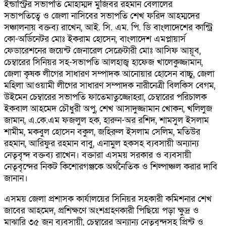
ইন্ডাস্ট্রির সভাপতি মোহাম্মদ মুজিবর রহমান বেলালের
সভাপতিত্বে ও জেলা নাসিবের সভাপতি শেখ ফরিদ আহম্মদের
সঞ্চালনায় বক্তব্য রাখেন, আই. সি. এম. পি. ডি বাংলাদেশের কান্ট্রি
কো-অর্ডিনেটর মোঃ ইকরাম হোসেন, বাংলাদেশ এমপ্লায়ার্স
ফেডারেশনের জয়েন্ট জেনারেল সেক্রেটারী মোঃ আসিফ আয়ূব,
চেম্বারের সিনিয়র সহ-সভাপতি আলহাজ্ব হাফেজ খালেকুজ্জামান,
জেলা কৃষক লীগের সাধারণ সম্পাদক আনোয়ার হোসেন বাচ্চু, জেলা
মহিলা আওয়ামী লীগের সাধারণ সম্পাদক নারীনেত্রী বিলকিস বেগম,
উইমেন চেম্বারের সভাপতি ফাতেমাতুজ্জোহরা, চেম্বারের পরিচালক
ইকবাল আহমেদ চৌধুরী অপু, শেখ আসাদুজ্জামান খোকন, খলিলুজ
জামান, এ.কে.এম ফজলুল হক, হারুন-অর রশিদ, শামসুল ইসলাম
শামীম, মকবুল হোসেন বকুল, জহিরুল ইসলাম সেলিম, মতিউর
রহমান, আরিফুর রহমান বাবু, এনামুল হকসহ ব্যবসায়ী অন্যান্য
নেতৃবৃন্দ বক্তব্য রাখেন। বক্তারা এসময় সরকার ও ব্যবসায়ী
নেতৃবৃন্দের নিকট কিশোরগঞ্জকে অর্থনৈতিক ও শিল্পাঞ্চল করার দাবি
জানান।
এসময় জেলা প্রশাসক কার্যালয়ের সিনিয়র সহকারী কমিশনার শেখ
জাবের আহমেদ, প্রশিক্ষণে অংশগ্রহণকারী পিছিয়ে পড়া ক্ষুদ্র ও
মাঝারি ৩৫ জন ব্যবসায়ী, চেম্বারের অন্যান্য নেতৃবৃন্দসহ প্রিন্ট ও