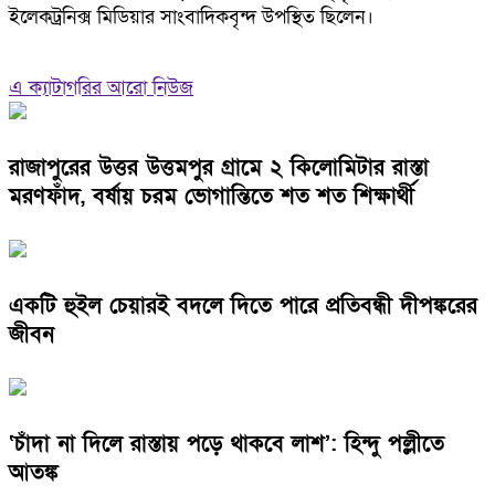
ইলেকট্রনিক্স মিডিয়ার সাংবাদিকবৃন্দ উপস্থিত ছিলেন।
এ ক্যাটাগরির আরো নিউজ
রাজাপুরের উত্তর উত্তমপুর গ্রামে ২ কিলোমিটার রাস্তা
মরণফাঁদ, বর্ষায় চরম ভোগান্তিতে শত শত শিক্ষার্থী
একটি হুইল চেয়ারই বদলে দিতে পারে প্রতিবন্ধী দীপঙ্করের
জীবন
‘চাঁদা না দিলে রাস্তায় পড়ে থাকবে লাশ’: হিন্দু পল্লীতে
আতঙ্ক