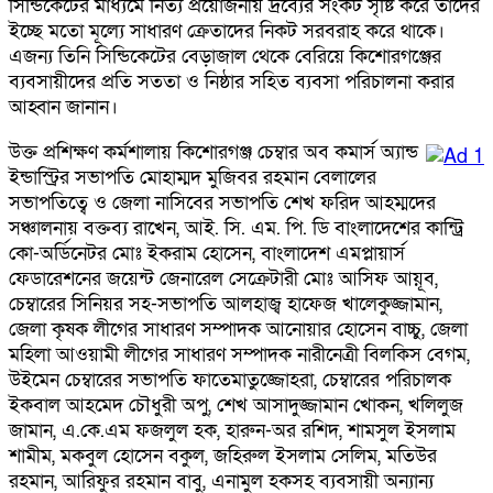
সিন্ডিকেটের মাধ্যমে নিত্য প্রয়োজনীয় দ্রব্যের সংকট সৃষ্টি করে তাদের
ইচ্ছে মতো মূল্যে সাধারণ ক্রেতাদের নিকট সরবরাহ করে থাকে।
এজন্য তিনি সিন্ডিকেটের বেড়াজাল থেকে বেরিয়ে কিশোরগঞ্জের
ব্যবসায়ীদের প্রতি সততা ও নিষ্ঠার সহিত ব্যবসা পরিচালনা করার
আহ্বান জানান।
উক্ত প্রশিক্ষণ কর্মশালায় কিশোরগঞ্জ চেম্বার অব কমার্স অ্যান্ড
ইন্ডাস্ট্রির সভাপতি মোহাম্মদ মুজিবর রহমান বেলালের
সভাপতিত্বে ও জেলা নাসিবের সভাপতি শেখ ফরিদ আহম্মদের
সঞ্চালনায় বক্তব্য রাখেন, আই. সি. এম. পি. ডি বাংলাদেশের কান্ট্রি
কো-অর্ডিনেটর মোঃ ইকরাম হোসেন, বাংলাদেশ এমপ্লায়ার্স
ফেডারেশনের জয়েন্ট জেনারেল সেক্রেটারী মোঃ আসিফ আয়ূব,
চেম্বারের সিনিয়র সহ-সভাপতি আলহাজ্ব হাফেজ খালেকুজ্জামান,
জেলা কৃষক লীগের সাধারণ সম্পাদক আনোয়ার হোসেন বাচ্চু, জেলা
মহিলা আওয়ামী লীগের সাধারণ সম্পাদক নারীনেত্রী বিলকিস বেগম,
উইমেন চেম্বারের সভাপতি ফাতেমাতুজ্জোহরা, চেম্বারের পরিচালক
ইকবাল আহমেদ চৌধুরী অপু, শেখ আসাদুজ্জামান খোকন, খলিলুজ
জামান, এ.কে.এম ফজলুল হক, হারুন-অর রশিদ, শামসুল ইসলাম
শামীম, মকবুল হোসেন বকুল, জহিরুল ইসলাম সেলিম, মতিউর
রহমান, আরিফুর রহমান বাবু, এনামুল হকসহ ব্যবসায়ী অন্যান্য