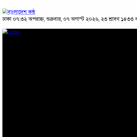
ঢাকা
০৭:৩২ অপরাহ্ন, শুক্রবার, ০৭ অগাস্ট ২০২৬, ২৩ শ্রাবণ ১৪৩৩ বঙ্
প্রচ্ছদ
জাতীয়
রাজনীতি
অপরাধ
অর্থনীতি
সারাদেশ