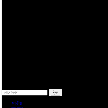
তথ্য প্রযুক্তি
সম্পাদকের কলাম
লাইফস্টাইল
ভ্রমন
অন্যান্য
ই-পেপার
সব
জাতীয়