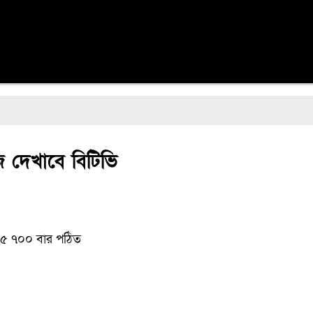
রিজ দেখাবে বিটিভি
০২৫
৭০০ বার পঠিত