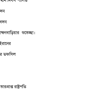
ুত্থান দিবস পালিত
েদন
িবেদন
্মণবাড়িয়ার শুভেচ্ছা।
 ইরানের
গগির তফসিল
্রাপ্ত রাষ্ট্রপতি