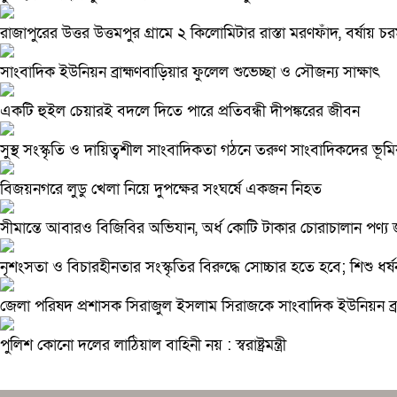
রাজাপুরের উত্তর উত্তমপুর গ্রামে ২ কিলোমিটার রাস্তা মরণফাঁদ, বর্ষায় চ
সাংবাদিক ইউনিয়ন ব্রাহ্মণবাড়িয়ার ফুলেল শুভেচ্ছা ও সৌজন্য সাক্ষাৎ
একটি হুইল চেয়ারই বদলে দিতে পারে প্রতিবন্ধী দীপঙ্করের জীবন
সুস্থ সংস্কৃতি ও দায়িত্বশীল সাংবাদিকতা গঠনে তরুণ সাংবাদিকদের ভূমি
বিজয়নগরে লুডু খেলা নিয়ে দুপক্ষের সংঘর্ষে একজন নিহত
সীমান্তে আবারও বিজিবির অভিযান, অর্ধ কোটি টাকার চোরাচালান পণ্য 
নৃশংসতা ও বিচারহীনতার সংস্কৃতির বিরুদ্ধে সোচ্চার হতে হবে; শিশু ধর্ষন
জেলা পরিষদ প্রশাসক সিরাজুল ইসলাম সিরাজকে সাংবাদিক ইউনিয়ন ব্রাহ
পুলিশ কোনো দলের লাঠিয়াল বাহিনী নয় : স্বরাষ্ট্রমন্ত্রী