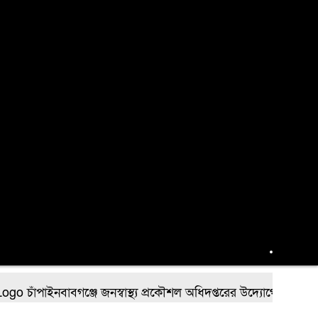
ঁপাইনবাবগঞ্জে জনস্বাস্থ্য প্রকৌশল অধিদপ্তরের উদ্যোগে জুলাই গণঅভ্যুত