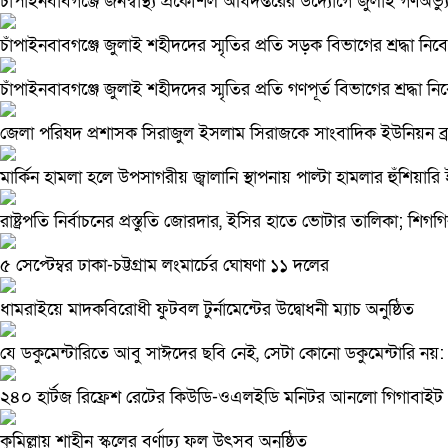
চাঁপাইনবাবগঞ্জে জনস্বাস্থ্য প্রকৌশল অধিদপ্তরের উদ্যোগে জুলাই গণঅভ্য
চাঁপাইনবাবগঞ্জে জুলাই শহীদদের স্মৃতির প্রতি সড়ক বিভাগের শ্রদ্ধা নিব
চাঁপাইনবাবগঞ্জে জুলাই শহীদদের স্মৃতির প্রতি গণপূর্ত বিভাগের শ্রদ্ধা ন
জেলা পরিষদ প্রশাসক সিরাজুল ইসলাম সিরাজকে সাংবাদিক ইউনিয়ন ব্রাহ
মার্কিন হামলা হলে উপসাগরীয় জ্বালানি স্থাপনায় পাল্টা হামলার হুঁশিয়ারি
রাষ্ট্রপতি নির্বাচনের প্রস্তুতি জোরদার, ইসির হাতে ভোটার তালিকা; শি
৫ সেপ্টেম্বর ঢাকা-চট্টগ্রাম লংমার্চের ঘোষণা ১১ দলের
ধামরাইয়ে মাদকবিরোধী ফুটবল টুর্নামেন্টের উদ্বোধনী ম্যাচ অনুষ্ঠিত
যে ডকুমেন্টারিতে আবু সাঈদের ছবি নেই, সেটা কোনো ডকুমেন্টারি নয়: ভারপ
২৪০ হার্টজ রিফ্রেশ রেটের কিউডি-ওএলইডি মনিটর আনলো গিগাবাইট
কুমিল্লায় শাহীন স্কুলের বর্ণাঢ্য ফল উৎসব অনুষ্ঠিত