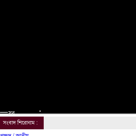
জেলা
তথ্য প্রযুক্তি
সম্পাদকের কলাম
লাইফস্টাইল
ভ্রমন
অন্যান্য
ই-পেপার
সব
সংবাদ শিরোনাম :
প্রচ্ছদ /
জাতীয়