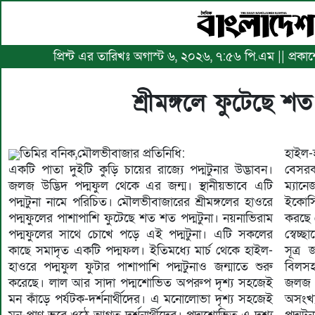
প্রিন্ট এর তারিখঃ অগাস্ট ৬, ২০২৬, ৭:৫৬ পি.এম || প্রক
শ্রীমঙ্গলে ফুটেছে শ
তিমির বনিক,মৌলভীবাজার প্রতিনিধি:
হাইল-
একটি পাতা দুইটি কুড়ি চায়ের রাজ্যে পদ্মটুনার উদ্ভাবন।
বেসরক
জলজ উদ্ভিদ পদ্মফুল থেকে এর জন্ম। স্থানীয়ভাবে এটি
ম্যান
পদ্মটুনা নামে পরিচিত। মৌলভীবাজারের শ্রীমঙ্গলের হাওরে
ইকোসিস
পদ্মফুলের পাশাপাশি ফুটেছে শত শত পদ্মটুনা। নয়নাভিরাম
করছে ব
পদ্মফুলের সাথে চোখে পড়ে এই পদ্মটুনা। এটি সকলের
স্বেচ্
কাছে সমাদৃত একটি পদ্মফল। ইতিমধ্যে মার্চ থেকে হাইল-
সূত্র
হাওরে পদ্মফুল ফুটার পাশাপাশি পদ্মটুনাও জন্মাতে শুরু
বিলসহ 
করেছে। লাল আর সাদা পদ্মশোভিত অপরুপ দৃশ্য সহজেই
জলজ ল
মন কাঁড়ে পর্যটক-দর্শনার্থীদের। এ মনোলোভা দৃশ্য সহজেই
অসংখ্