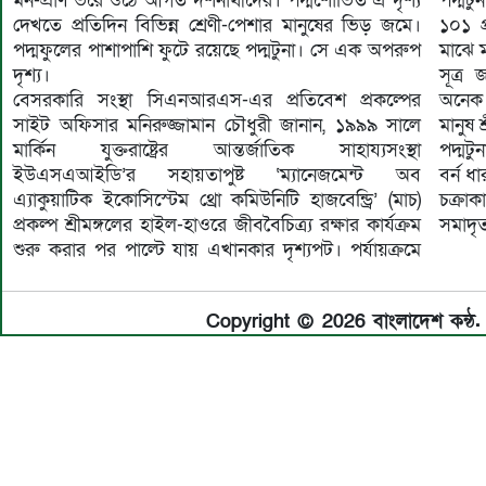
মন-প্রাণ ভরে ওঠে আগত দর্শনার্থীদের। পদ্মশোভিত এ দৃশ্য
পদ্মটু
দেখতে প্রতিদিন বিভিন্ন শ্রেণী-পেশার মানুষের ভিড় জমে।
১০১ প
পদ্মফুলের পাশাপাশি ফুটে রয়েছে পদ্মটুনা। সে এক অপরুপ
মাঝে 
দৃশ্য।
সূত্র
বেসরকারি সংস্থা সিএনআরএস-এর প্রতিবেশ প্রকল্পের
অনেক 
সাইট অফিসার মনিরুজ্জামান চৌধুরী জানান, ১৯৯৯ সালে
মানুষ 
মার্কিন যুক্তরাষ্ট্রের আন্তর্জাতিক সাহায্যসংস্থা
পদ্মট
ইউএসএআইডি’র সহায়তাপুষ্ট ‘ম্যানেজমেন্ট অব
বর্ন 
এ্যাকুয়াটিক ইকোসিস্টেম থ্রো কমিউনিটি হাজবেন্ড্রি’ (মাচ)
চক্রা
প্রকল্প শ্রীমঙ্গলের হাইল-হাওরে জীববৈচিত্র্য রক্ষার কার্যক্রম
সমাদৃত
শুরু করার পর পাল্টে যায় এখানকার দৃশ্যপট। পর্যায়ক্রমে
Copyright © 2026 বাংলাদেশ কন্ঠ. 