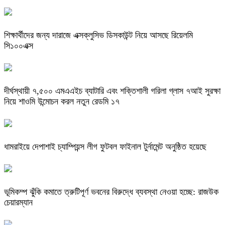
শিক্ষার্থীদের জন্য দারাজে এক্সক্লুসিভ ডিসকাউন্ট নিয়ে আসছে রিয়েলমি
সি১০০এক্স
দীর্ঘস্থায়ী ৭,৫০০ এমএএইচ ব্যাটারি এবং শক্তিশালী গরিলা গ্লাস ৭আই সুরক্ষা
নিয়ে শাওমি উন্মোচন করল নতুন রেডমি ১৭
ধামরাইয়ে দেপাশাই চ্যাম্পিয়ন্স লীগ ফুটবল ফাইনাল টুর্নামেন্ট অনুষ্ঠিত হয়েছে
ভূমিকম্প ঝুঁকি কমাতে ত্রুটিপূর্ণ ভবনের বিরুদ্ধে ব্যবস্থা নেওয়া হচ্ছে: রাজউক
চেয়ারম্যান