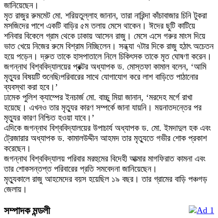
জানিয়েছেন।
মৃত রাজুর রুমমেট মো. শরিয়তুল্লাহ জানান, তারা নারিন্দা কাঁচাবাজার চিনি টুকরা
মসজিদের পাশে একটি বাড়ির ৫ম তলায় মেসে থাকেন। ঈদের ছুটি কাটিয়ে
শনিবার বিকেলে গ্রাম থেকে ঢাকায় আসেন রাজু। মেসে এসে গরুর মাংস দিয়ে
ভাত খেয়ে নিজের রুমে বিশ্রাম নিচ্ছিলেন। সন্ধ্যা ৭টার দিকে রাজু হঠাৎ অচেতন
হয়ে পড়েন। দ্রুত তাকে হাসপাতালে নিলে চিকিৎসক তাকে মৃত ঘোষণা করেন।
জগন্নাথ বিশ্ববিদ্যালয়ের প্রক্টর অধ্যাপক ড. মোস্তফা কামাল বলেন, ‘আমি
মৃত্যুর বিষয়টি শুনেছি৷পরিবারের সাথে যোগাযোগ করে লাশ বাড়িতে পাঠানোর
ব্যবস্থা করা হবে।’
ঢামেক পুলিশ ক্যাম্পের ইনচার্জ মো. বাচ্চু মিয়া জানান, ‘মরদেহ মর্গে রাখা
হয়েছে। এখনও তার মৃত্যুর কারণ সম্পর্কে জানা যায়নি। ময়নাতদন্তের পর
মৃত্যুর কারণ নিশ্চিত হওয়া যাবে।’
এদিকে জগন্নাথ বিশ্ববিদ্যালয়ের উপাচার্য অধ্যাপক ড. মো. ইমদাদুল হক এবং
ট্রেজারার অধ্যাপক ড. কামালউদ্দীন আহমদ তার মৃত্যুতে গভীর শোক প্রকাশ
করেছেন।
জগন্নাথ বিশ্ববিদ্যালয় পরিবার মরহুমের বিদেহী আত্মার মাগফিরাত কামনা এবং
তার শোকসন্তপ্ত পরিবারের প্রতি সমবেদনা জানিয়েছেন।
মৃত্যুকালে রাজু আহমেদের বয়স হয়েছিল ১৯ বছর। তার গ্রামের বাড়ি পঞ্চগড়
জেলায়।
সম্পাদক মন্ডলী