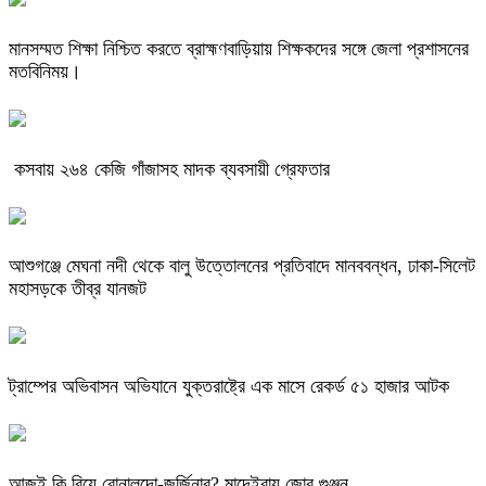
মানসম্মত শিক্ষা নিশ্চিত করতে ব্রাহ্মণবাড়িয়ায় শিক্ষকদের সঙ্গে জেলা প্রশাসনের
মতবিনিময়।
কসবায় ২৬৪ কেজি গাঁজাসহ মাদক ব্যবসায়ী গ্রেফতার
আশুগঞ্জে মেঘনা নদী থেকে বালু উত্তোলনের প্রতিবাদে মানববন্ধন, ঢাকা-সিলেট
মহাসড়কে তীব্র যানজট
ট্রাম্পের অভিবাসন অভিযানে যুক্তরাষ্ট্রে এক মাসে রেকর্ড ৫১ হাজার আটক
আজই কি বিয়ে রোনালদো-জর্জিনার? মাদেইরায় জোর গুঞ্জন