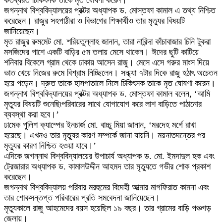
কর্তব্যরত চিকিৎসক তাকে মৃত ঘোষণা করেন।
জগন্নাথ বিশ্ববিদ্যালয়ের প্রক্টর অধ্যাপক ড. মোস্তফা কামাল এ তথ্য নিশ্চিত
করেছেন। রাজুর সহপাঠীরা ও বিভাগের শিক্ষার্থীও তার মৃত্যুর বিষয়টি
জানিয়েছেন।
মৃত রাজুর রুমমেট মো. শরিয়তুল্লাহ জানান, তারা নারিন্দা কাঁচাবাজার চিনি টুকরা
মসজিদের পাশে একটি বাড়ির ৫ম তলায় মেসে থাকেন। ঈদের ছুটি কাটিয়ে
শনিবার বিকেলে গ্রাম থেকে ঢাকায় আসেন রাজু। মেসে এসে গরুর মাংস দিয়ে
ভাত খেয়ে নিজের রুমে বিশ্রাম নিচ্ছিলেন। সন্ধ্যা ৭টার দিকে রাজু হঠাৎ অচেতন
হয়ে পড়েন। দ্রুত তাকে হাসপাতালে নিলে চিকিৎসক তাকে মৃত ঘোষণা করেন।
জগন্নাথ বিশ্ববিদ্যালয়ের প্রক্টর অধ্যাপক ড. মোস্তফা কামাল বলেন, ‘আমি
মৃত্যুর বিষয়টি শুনেছি৷পরিবারের সাথে যোগাযোগ করে লাশ বাড়িতে পাঠানোর
ব্যবস্থা করা হবে।’
ঢামেক পুলিশ ক্যাম্পের ইনচার্জ মো. বাচ্চু মিয়া জানান, ‘মরদেহ মর্গে রাখা
হয়েছে। এখনও তার মৃত্যুর কারণ সম্পর্কে জানা যায়নি। ময়নাতদন্তের পর
মৃত্যুর কারণ নিশ্চিত হওয়া যাবে।’
এদিকে জগন্নাথ বিশ্ববিদ্যালয়ের উপাচার্য অধ্যাপক ড. মো. ইমদাদুল হক এবং
ট্রেজারার অধ্যাপক ড. কামালউদ্দীন আহমদ তার মৃত্যুতে গভীর শোক প্রকাশ
করেছেন।
জগন্নাথ বিশ্ববিদ্যালয় পরিবার মরহুমের বিদেহী আত্মার মাগফিরাত কামনা এবং
তার শোকসন্তপ্ত পরিবারের প্রতি সমবেদনা জানিয়েছেন।
মৃত্যুকালে রাজু আহমেদের বয়স হয়েছিল ১৯ বছর। তার গ্রামের বাড়ি পঞ্চগড়
জেলায়।