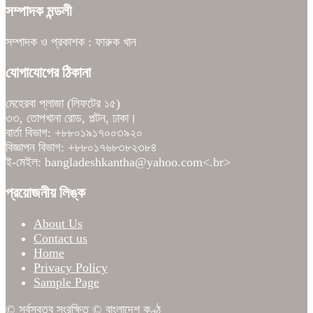
সম্পাদক মন্ডলী
সম্পাদক ও প্রকাশক : ফারুক খান
যোগাযোগের ঠিকানা
মেহেরবা প্লাজা (লিফটের ১৫)
৩৩, তোপখানা রোড, পল্টন, ঢাকা।
বার্তা বিভাগ: +৮৮০১৯১৭০০৩৯২০
বিজ্ঞাপন বিভাগ: +৮৮০১৭৬৮৩৮২৩৮৪
ই-মেইল: bangladeshkantha@yahoo.com<.br>
প্রয়োজনীয় লিঙ্ক
About Us
Contact us
Home
Privacy Policy
Sample Page
© সর্বস্বত্ব সংরক্ষিত © বাংলাদেশ কণ্ঠ