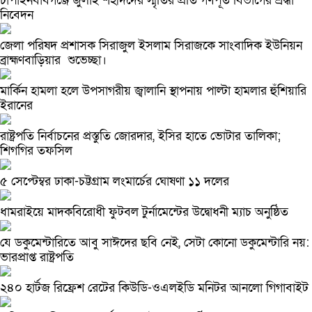
চাঁপাইনবাবগঞ্জে জুলাই শহীদদের স্মৃতির প্রতি গণপূর্ত বিভাগের শ্রদ্ধা
নিবেদন
জেলা পরিষদ প্রশাসক সিরাজুল ইসলাম সিরাজকে সাংবাদিক ইউনিয়ন
ব্রাহ্মণবাড়িয়ার শুভেচ্ছা।
মার্কিন হামলা হলে উপসাগরীয় জ্বালানি স্থাপনায় পাল্টা হামলার হুঁশিয়ারি
ইরানের
রাষ্ট্রপতি নির্বাচনের প্রস্তুতি জোরদার, ইসির হাতে ভোটার তালিকা;
শিগগির তফসিল
৫ সেপ্টেম্বর ঢাকা-চট্টগ্রাম লংমার্চের ঘোষণা ১১ দলের
ধামরাইয়ে মাদকবিরোধী ফুটবল টুর্নামেন্টের উদ্বোধনী ম্যাচ অনুষ্ঠিত
যে ডকুমেন্টারিতে আবু সাঈদের ছবি নেই, সেটা কোনো ডকুমেন্টারি নয়:
ভারপ্রাপ্ত রাষ্ট্রপতি
২৪০ হার্টজ রিফ্রেশ রেটের কিউডি-ওএলইডি মনিটর আনলো গিগাবাইট