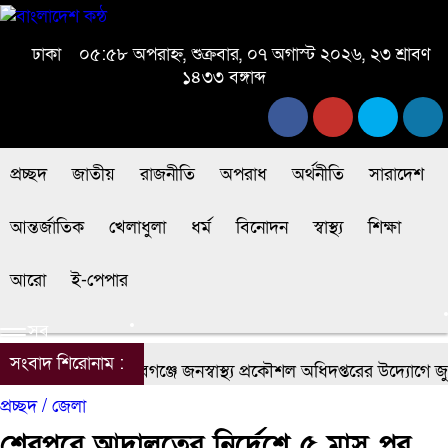
ঢাকা
০৫:৫৮ অপরাহ্ন, শুক্রবার, ০৭ অগাস্ট ২০২৬, ২৩ শ্রাবণ
১৪৩৩ বঙ্গাব্দ
প্রচ্ছদ
জাতীয়
রাজনীতি
অপরাধ
অর্থনীতি
সারাদেশ
আন্তর্জাতিক
খেলাধুলা
ধর্ম
বিনোদন
স্বাস্থ্য
শিক্ষা
আরো
ই-পেপার
সব
সংবাদ শিরোনাম :
চাঁপাইনবাবগঞ্জে জনস্বাস্থ্য প্রকৌশল অধিদপ্তরের উদ্যোগে জুলা
প্রচ্ছদ /
জেলা
শেরপুরে আদালতের নির্দেশে ৫ মাস পর