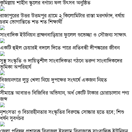
কুমিল্লায় শাহীন স্কুলের বর্ণাঢ্য ফল উৎসব অনুষ্ঠিত
রাজাপুরের উত্তর উত্তমপুর গ্রামে ২ কিলোমিটার রাস্তা মরণফাঁদ, বর্ষায়
চরম ভোগান্তিতে শত শত শিক্ষার্থী
সাংবাদিক ইউনিয়ন ব্রাহ্মণবাড়িয়ার ফুলেল শুভেচ্ছা ও সৌজন্য সাক্ষাৎ
একটি হুইল চেয়ারই বদলে দিতে পারে প্রতিবন্ধী দীপঙ্করের জীবন
সুস্থ সংস্কৃতি ও দায়িত্বশীল সাংবাদিকতা গঠনে তরুণ সাংবাদিকদের
ভূমিকা অপরিহার্য
বিজয়নগরে লুডু খেলা নিয়ে দুপক্ষের সংঘর্ষে একজন নিহত
সীমান্তে আবারও বিজিবির অভিযান, অর্ধ কোটি টাকার চোরাচালান পণ্য
জব্দ
নৃশংসতা ও বিচারহীনতার সংস্কৃতির বিরুদ্ধে সোচ্চার হতে হবে; শিশু
ধর্ষন সুবর্ণচর
জেলা পরিষদ প্রশাসক সিরাজুল ইসলাম সিরাজকে সাংবাদিক ইউনিয়ন