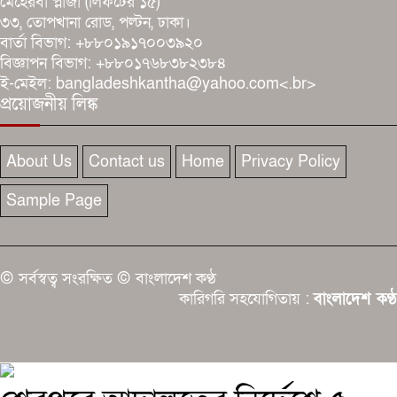
মেহেরবা প্লাজা (লিফটের ১৫)
৩৩, তোপখানা রোড, পল্টন, ঢাকা।
বার্তা বিভাগ: +৮৮০১৯১৭০০৩৯২০
বিজ্ঞাপন বিভাগ: +৮৮০১৭৬৮৩৮২৩৮৪
ই-মেইল: bangladeshkantha@yahoo.com<.br>
প্রয়োজনীয় লিঙ্ক
About Us
Contact us
Home
Privacy Policy
Sample Page
© সর্বস্বত্ব সংরক্ষিত © বাংলাদেশ কণ্ঠ
কারিগরি সহযোগিতায় :
বাংলাদেশ কণ্ঠ