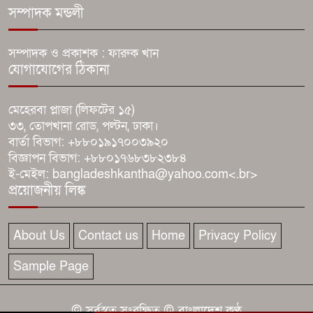
সম্পাদক মন্ডলী
উত্তোলনের প্রতিবাদে মানববন্ধন, ঢাকা-
সিলেট মহাসড়কে তীব্র যানজট
সম্পাদক ও প্রকাশক : ফারুক খান
যোগাযোগের ঠিকানা
ট্রাম্পের অভিবাসন অভিযানে যুক্তরাষ্ট্রে
এক মাসে রেকর্ড ৫১ হাজার আটক
মেহেরবা প্লাজা (লিফটের ১৫)
৩৩, তোপখানা রোড, পল্টন, ঢাকা।
আজই কি বিয়ে রোনালদো-জর্জিনার?
বার্তা বিভাগ: +৮৮০১৯১৭০০৩৯২০
মাদেইরায় জোর গুঞ্জন
বিজ্ঞাপন বিভাগ: +৮৮০১৭৬৮৩৮২৩৮৪
ই-মেইল: bangladeshkantha@yahoo.com<.br>
প্রয়োজনীয় লিঙ্ক
রাসেল ক্রোর সঙ্গে প্রথমবার জুটি
বাঁধছেন প্রিয়াঙ্কা চোপড়া
About Us
Contact us
Home
Privacy Policy
Sample Page
© সর্বস্বত্ব সংরক্ষিত © বাংলাদেশ কণ্ঠ