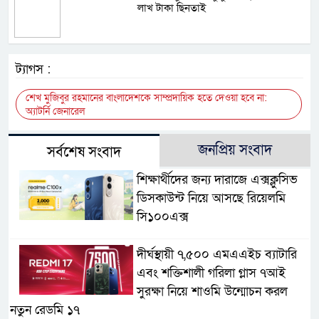
লাখ টাকা ছিনতাই
ট্যাগস :
শেখ মুজিবুর রহমানের বাংলাদেশকে সাম্প্রদায়িক হতে দেওয়া হবে না:
অ্যাটর্নি জেনারেল
জনপ্রিয় সংবাদ
সর্বশেষ সংবাদ
শিক্ষার্থীদের জন্য দারাজে এক্সক্লুসিভ
ডিসকাউন্ট নিয়ে আসছে রিয়েলমি
সি১০০এক্স
দীর্ঘস্থায়ী ৭,৫০০ এমএএইচ ব্যাটারি
এবং শক্তিশালী গরিলা গ্লাস ৭আই
সুরক্ষা নিয়ে শাওমি উন্মোচন করল
নতুন রেডমি ১৭