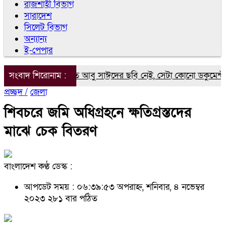
রাজশাহী বিভাগ
সারাদেশ
সিলেট বিভাগ
অন্যান্য
ই-পেপার
যে ডকুমেন্টারিতে আবু সাঈদের ছবি নেই, সেটা কোনো ডকুমেন্টারি নয়: ভা
সংবাদ শিরোনাম :
প্রচ্ছদ /
জেলা
শিবচরে জমি অধিগ্রহনে ক্ষতিগ্রস্তদের
মাঝে চেক বিতরণ
বাংলাদেশ কণ্ঠ ডেস্ক :
আপডেট সময় : ০৬:৩৯:৫৩ অপরাহ্ন, শনিবার, ৪ নভেম্বর
২০২৩
২৮১ বার পঠিত