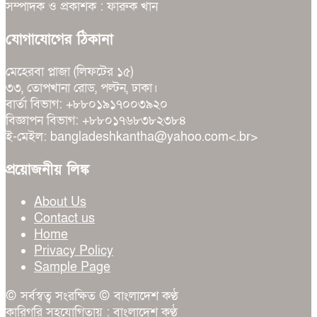
সম্পাদক ও প্রকাশক : ফারুক খান
যোগাযোগের ঠিকানা
মেহেরবা প্লাজা (লিফটের ১৫)
৩৩, তোপখানা রোড, পল্টন, ঢাকা।
বার্তা বিভাগ: +৮৮০১৯১৭০০৩৯২০
বিজ্ঞাপন বিভাগ: +৮৮০১৭৬৮৩৮২৩৮৪
ই-মেইল: bangladeshkantha@yahoo.com<.br>
প্রয়োজনীয় লিঙ্ক
About Us
Contact us
Home
Privacy Policy
Sample Page
© সর্বস্বত্ব সংরক্ষিত © বাংলাদেশ কণ্ঠ
কারিগরি সহযোগিতায় :
বাংলাদেশ কণ্ঠ