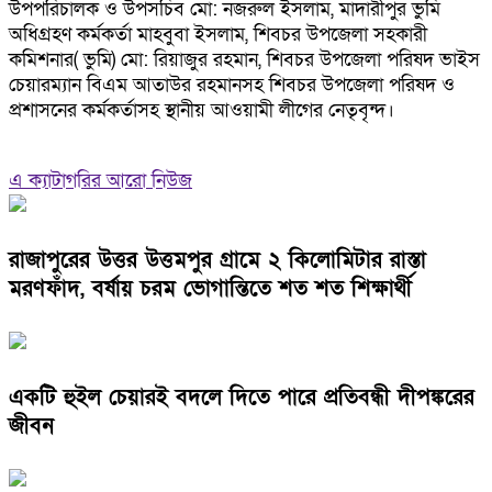
উপপরিচালক ও উপসচিব মো: নজরুল ইসলাম, মাদারীপুর ভুমি
অধিগ্রহণ কর্মকর্তা মাহবুবা ইসলাম, শিবচর উপজেলা সহকারী
কমিশনার( ভুমি) মো: রিয়াজুর রহমান, শিবচর উপজেলা পরিষদ ভাইস
চেয়ারম্যান বিএম আতাউর রহমানসহ শিবচর উপজেলা পরিষদ ও
প্রশাসনের কর্মকর্তাসহ স্থানীয় আওয়ামী লীগের নেতৃবৃন্দ।
এ ক্যাটাগরির আরো নিউজ
রাজাপুরের উত্তর উত্তমপুর গ্রামে ২ কিলোমিটার রাস্তা
মরণফাঁদ, বর্ষায় চরম ভোগান্তিতে শত শত শিক্ষার্থী
একটি হুইল চেয়ারই বদলে দিতে পারে প্রতিবন্ধী দীপঙ্করের
জীবন