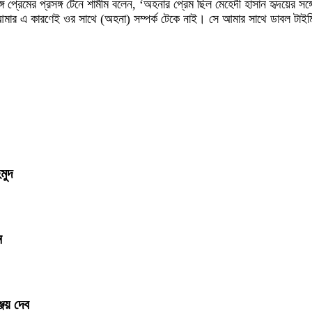
 প্রেমের প্রসঙ্গ টেনে শামীম বলেন, ‘অহনার প্রেম ছিল মেহেদী হাসান হৃদয়ের সঙ
 আমার এ কারণেই ওর সাথে (অহনা) সম্পর্ক টেকে নাই। সে আমার সাথে ডাবল টাই
মুদ
ন
জয় দেব