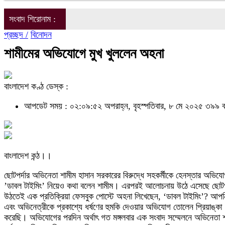
সংবাদ শিরোনাম :
প্রচ্ছদ /
বিনোদন
শামীমের অভিযোগে মুখ খুললেন অহনা
বাংলাদেশ কণ্ঠ ডেস্ক :
আপডেট সময় : ০২:০৯:৫২ অপরাহ্ন, বৃহস্পতিবার, ৮ মে ২০২৫
৩৯৯ ব
বাংলাদেশ কন্ঠ।।
ছোটপর্দার অভিনেতা শামীম হাসান সরকারের বিরুদ্ধে সহকর্মীকে হেনস্তার অ
’ডাবল টাইমিং’ নিয়েও কথা বলেন শামীম। এরপরই আলোচনায় উঠে এসেছে ছোটপর্দ
উঠতেই এক প্রতিক্রিয়া ফেসবুক পোস্টে অহনা লিখেছেন, ‘ডাবল টাইমিং’? আপনি (
এবং অভিনেত্রীকে প্রকাশ্যে ধর্ষণের হুমকি দেওয়ার অভিযোগ তোলেন প্রিয়াঙ্
করেছি। অভিযোগের পরদিন অর্থাৎ গত মঙ্গলবার এক সংবাদ সম্মেলনে অভিনেতা শ