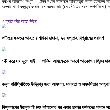
ধর্ষণের অভিযোগ মিথ্যা।’ এদিন সংবাদ সম্মেলনে অভিনেত্রী অহনা রহমানের সঙ্গে
অহনার সাথে বন্ধুত্ব করেছি, সে সময়ও তার (মেহেদী) এর সাথে সম্পর্ক ছিল।
এ ক্যাটাগরির আরো নিউজ
শুটিংয়ে গুরুতর আহত রাশমিকা মান্দানা, ছয় সপ্তাহ বিশ্রামের পরামর্শ
‘কী করে সব ভুলে যাই’—শাফিন আহমেদকে স্মরণে আবেগঘন প্রিন্স মাহ
বন্যা পরিস্থিতিতে উদ্বিগ্ন জয়া আহসান, মানবতা ও সহমর্মিতার আহ্বা
বিশ্বকাপের উদ্বোধনী মঞ্চ কাঁপানোর পর এবার ঢাকার দর্শকদের সামনে সঞ্