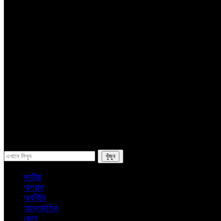
সম্পাদকের কলাম
লাইফস্টাইল
ভ্রমন
অন্যান্য
ই-পেপার
সব
জাতীয়
অপরাধ
অর্থনীতি
আন্তর্জাতিক
জেলা