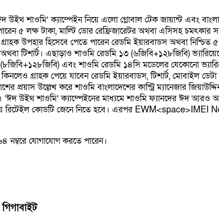
থ শাওমি’ ক্যাম্পেইন নিয়ে এলো গ্লোবাল টেক জায়ান্ট এবং বাংলাদেশে
 পেতে পারেন ৫ লক্ষ টাকা, মাল্টি ডোর রেফ্রিজারেটর অথবা এসিসহ চম
গ্রাহক উপহার হিসেবে পেতে পারেন রেডমি ইয়ারবাডস অথবা নিশ্চিত ৫
অথবা টিশার্ট। এছাড়াও শাওমি রেডমি ১৩ (৬জিবি+১২৮জিবি) ভ্যারিয়েন্ট
ি ১৩ (৮জিবি+১২৮জিবি) এবং শাওমি রেডমি ১৪সি মডেলের যেকোনো ভ্যারিয়
ন কিনলেও গ্রাহক পেয়ে যাবেন রেডমি ইয়ারবাডস, টিশার্ট, মোবাইল ডেটা 
কাশের প্রয়াস উল্লেখ করে শাওমি বাংলাদেশের কান্ট্রি ম্যানেজার জিয়া
। ‘ঈদ উইথ শাওমি’ ক্যাম্পেইনের মাধ্যমে শাওমি ফ্যানদের ঈদ আরও আন
নার সময় রিটেইল কোডটি জেনে নিতে হবে। এরপর EWM<space>IMEI
৬৪ নম্বরে যোগাযোগ করতে পারেন।
 গিগাবাইট