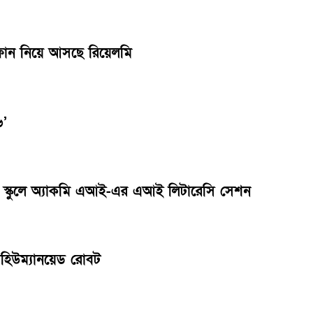
র্টফোন নিয়ে আসছে রিয়েলমি
৬’
ইল স্কুলে অ্যাকমি এআই-এর এআই লিটারেসি সেশন
রল হিউম্যানয়েড রোবট