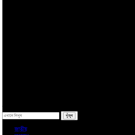
তথ্য প্রযুক্তি
সম্পাদকের কলাম
লাইফস্টাইল
ভ্রমন
অন্যান্য
ই-পেপার
সব
জাতীয়