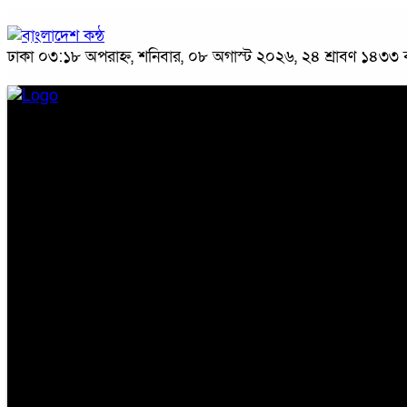
ঢাকা
০৩:১৮ অপরাহ্ন, শনিবার, ০৮ অগাস্ট ২০২৬, ২৪ শ্রাবণ ১৪৩৩ বঙ্
প্রচ্ছদ
জাতীয়
রাজনীতি
অপরাধ
অর্থনীতি
সারাদেশ