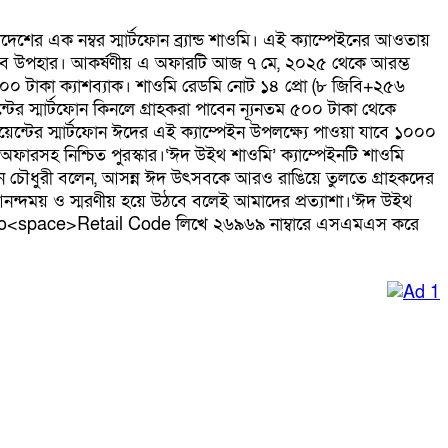
র এক নম্বর স্মার্টফোন ব্র্যান্ড শাওমি। এই ক্যাম্পেইনের আওতায়
ৎকার সব উপহার। আকর্ষণীয় এ অফারটি আজ ৭ মে, ২০২৫ থেকে আরম্ভ
০০ টাকা ক্যাশব্যাক। শাওমি রেডমি নোট ১৪ প্রো (৮ জিবি+২৫৬
ের স্মার্টফোন কিনলে গ্রাহকরা পাবেন ন্যূনতম ৫০০ টাকা থেকে
েন্টের স্মার্টফোন ঈদের এই ক্যাম্পেইন উপলক্ষ্যে পাওয়া যাবে ১০০০
অফারসহ নিশ্চিত পুরস্কার।‘ঈদ উইথ শাওমি’ ক্যাম্পেইনটি শাওমি
উদ্দিন চৌধুরী বলেন, আসন্ন ঈদ উৎসবকে আরও রাঙিয়ে তুলতে গ্রাহকদের
ন্দময় ও স্মরণীয় হয়ে উঠবে বলেই আমাদের প্রত্যাশা।‘ঈদ উইথ
 No<space>Retail Code লিখে ২৬৯৬৯ নাম্বারে এসএমএস করে