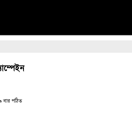
াম্পেইন
৯ বার পঠিত