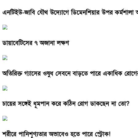
এনটিইউ-জাবি যৌথ উদ্যোগে ডিমেনশিয়ার উপর কর্মশালা অন
ডায়াবেটিসের ৭ অজানা লক্ষণ
অতিরিক্ত গ্যাসের ওষুধ সেবনে বাড়তে পারে একাধিক রোগের
চায়ের সঙ্গেই ধূমপান করে কঠিন রোগ ডাকছেন না তো?
শরীরে পানিশূণ্যতার অভাবেও হতে পারে স্ট্রোক!