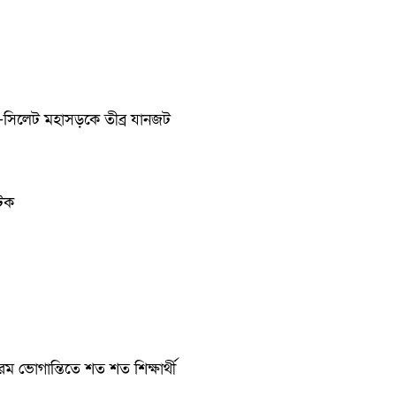
কা-সিলেট মহাসড়কে তীব্র যানজট
আটক
চরম ভোগান্তিতে শত শত শিক্ষার্থী