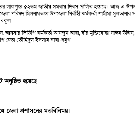
খে নাটোরের লালপুরে ৫২তম জাতীয় সমবায় দিবস পালিত হয়েছে। আজ এ উপ
জেলা পরিষদ মিলনায়তনে উপজেলা নির্বাহী কর্মকর্তা শামীমা সুলতানার
 বকুল
আনসার ভিডিপি কর্মকর্তা আনজুম আরা, বীর মুক্তিযোদ্ধা নাঈম উদ্দিন
গ নেতা তৌহিদুল ইসলাম বাঘা প্রমুখ।
ট অনুষ্ঠিত হয়েছে
 সঙ্গে জেলা প্রশাসনের মতবিনিময়।