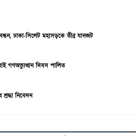
বন্ধন, ঢাকা-সিলেট মহাসড়কে তীব্র যানজট
ুলাই গণঅভ্যুত্থান দিবস পালিত
শ্রদ্ধা নিবেদন