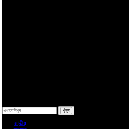
তথ্য প্রযুক্তি
সম্পাদকের কলাম
লাইফস্টাইল
ভ্রমন
অন্যান্য
ই-পেপার
সব
জাতীয়