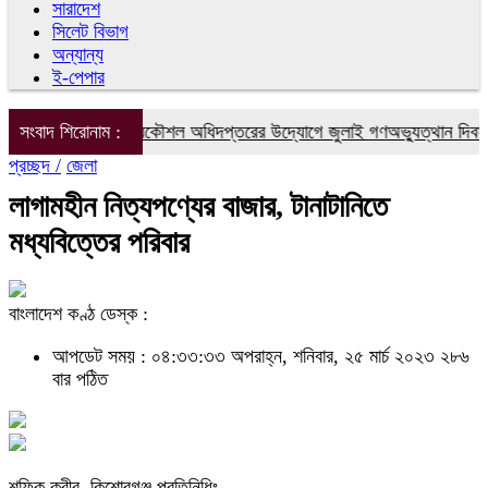
সারাদেশ
সিলেট বিভাগ
অন্যান্য
ই-পেপার
্জে জনস্বাস্থ্য প্রকৌশল অধিদপ্তরের উদ্যোগে জুলাই গণঅভ্যুত্থান দিবস পালিত
সংবাদ শিরোনাম :
প্রচ্ছদ /
জেলা
লাগামহীন নিত্যপণ্যের বাজার, টানাটানিতে
মধ্যবিত্তের পরিবার
বাংলাদেশ কণ্ঠ ডেস্ক :
আপডেট সময় : ০৪:৩৩:৩৩ অপরাহ্ন, শনিবার, ২৫ মার্চ ২০২৩
২৮৬
বার পঠিত
শফিক কবীর ,কিশোরগঞ্জ প্রতিনিধিঃ