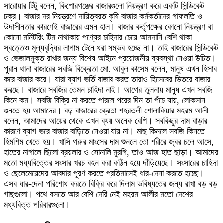
সারোয়ার টিটু বলেন, কিশোরগঞ্জের বাজারগুলো নিয়ন্ত্রণ করে একটি সিন্ডিকেট
চক্র। বাজার দর নিয়ন্ত্রণে দায়িত্বরত কৃষি বাজার কর্মকর্তাদের গাফলতি ও
উদাসীনতার কারণেই বাজারের এমন হাল। বাজার কর্তৃপক্ষের কোনো নিয়ন্ত্রণ বা
কোনো মনিটরিং টিম নাথাকায় পণ্যের চাহিদার চেয়ে আমদানি বেশি থাকা
স্বত্তেও মূল্যবৃদ্ধির লাগাম টেনে ধরা সম্ভব হচ্ছে না। তাই বাজারের সিন্ডিকেট
ও ভেজালমুক্ত রাখার জন্য বিশেষ আইনে প্রয়োজনীয় ব্যবস্থা নেওয়া উচিত।
পুরান থানা বাজারের সবজি বিক্রেতা মো. আবুল কাসেম বলেন, মানুষ এখন হিসাব
করে বাজার করে। যারা ব্যাগ ভর্তি বাজার করত তারাও হিসেবের ভিতরে বাজার
করছে। বাজারে সবজির তেমন চাহিদা নাই। আগের তুলনায় মানুষ এখন সবজি
কিনে কম। সবজি বিক্রি না করতে পারলে পরের দিন তা পঁচে যায়, লোকসান
গুনতে হয় আমাদের। বড় বাজারের ক্রেতা শহরতলী শোলাকিয়ার মহরম আলী
বলেন, আমাদের আয়ের থেকে এখন ব্যয় অনেক বেশি। সবকিছুর দাম বাড়ার
কারণে ব্যাগ ভরে বাজার বাড়িতে নেওয়া যায় না। মাছ কিনলে সবজি কিনতে
হিমশিম খেতে হয়। খাসি গরুর মাংসের দাম শুনলে তো শরীরে জ্বর চলে আসে,
হাতের নাগালে ছিলো ব্রয়লার ও সোনালি মুরগি, তাও আজ হাত ছাড়া। আমাদের
মতো মধ্যবিত্তের সংসার খরচ বহন করা কঠিন হয়ে দাঁড়িয়েছে। সংসারের চাহিদা
ও ছেলেমেয়েদের আবদার পূরণ করতে প্রতিমাসেই ধার-দেনা করতে হচ্ছে।
এসব ধার-দেনা পরিশোধ করতে বিক্রি করে দিলাম ভবিষ্যতের জন্য রাখা বড় বড়
গাছগুলো। পথে বসতে আর বেশি দেরি নেই মহরম আলীর মতো দেশের
মধ্যবিত্ত পরিবারগুলো।