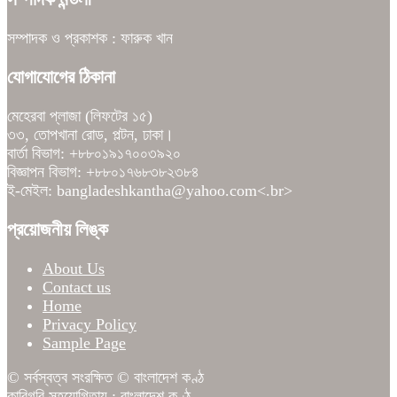
সম্পাদক ও প্রকাশক : ফারুক খান
যোগাযোগের ঠিকানা
মেহেরবা প্লাজা (লিফটের ১৫)
৩৩, তোপখানা রোড, পল্টন, ঢাকা।
বার্তা বিভাগ: +৮৮০১৯১৭০০৩৯২০
বিজ্ঞাপন বিভাগ: +৮৮০১৭৬৮৩৮২৩৮৪
ই-মেইল: bangladeshkantha@yahoo.com<.br>
প্রয়োজনীয় লিঙ্ক
About Us
Contact us
Home
Privacy Policy
Sample Page
© সর্বস্বত্ব সংরক্ষিত © বাংলাদেশ কণ্ঠ
কারিগরি সহযোগিতায় :
বাংলাদেশ কণ্ঠ