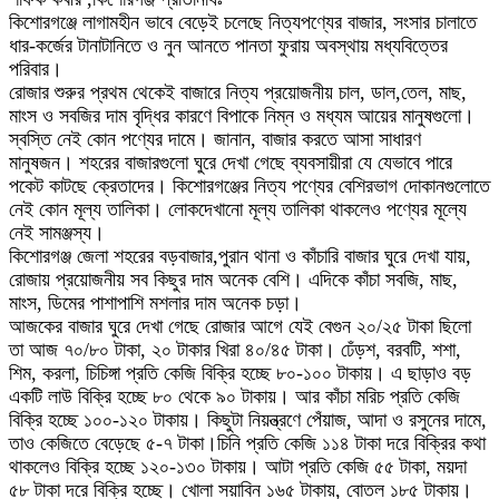
কিশোরগঞ্জে লাগামহীন ভাবে বেড়েই চলেছে নিত্যপণ্যের বাজার, সংসার চালাতে
ধার-কর্জের টানাটানিতে ও নুন আনতে পানতা ফুরায় অবস্থায় মধ্যবিত্তের
পরিবার।
রোজার শুরুর প্রথম থেকেই বাজারে নিত্য প্রয়োজনীয় চাল, ডাল,তেল, মাছ,
মাংস ও সবজির দাম বৃদ্ধির কারণে বিপাকে নিম্ন ও মধ্যম আয়ের মানুষগুলো।
স্বস্তি নেই কোন পণ্যের দামে। জানান, বাজার করতে আসা সাধারণ
মানুষজন। শহরের বাজারগুলো ঘুরে দেখা গেছে ব্যবসায়ীরা যে যেভাবে পারে
পকেট কাটছে ক্রেতাদের। কিশোরগঞ্জের নিত্য পণ্যের বেশিরভাগ দোকানগুলোতে
নেই কোন মূল্য তালিকা। লোকদেখানো মূল্য তালিকা থাকলেও পণ্যের মূল্যে
নেই সামঞ্জস্য।
কিশোরগঞ্জ জেলা শহরের বড়বাজার,পুরান থানা ও কাঁচারি বাজার ঘুরে দেখা যায়,
রোজায় প্রয়োজনীয় সব কিছুর দাম অনেক বেশি। এদিকে কাঁচা সবজি, মাছ,
মাংস, ডিমের পাশাপাশি মশলার দাম অনেক চড়া।
আজকের বাজার ঘুরে দেখা গেছে রোজার আগে যেই বেগুন ২০/২৫ টাকা ছিলো
তা আজ ৭০/৮০ টাকা, ২০ টাকার খিরা ৪০/৪৫ টাকা। ঢেঁড়শ, বরবটি, শশা,
শিম, করলা, চিচিঙ্গা প্রতি কেজি বিক্রি হচ্ছে ৮০-১০০ টাকায়। এ ছাড়াও বড়
একটি লাউ বিক্রি হচ্ছে ৮০ থেকে ৯০ টাকায়। আর কাঁচা মরিচ প্রতি কেজি
বিক্রি হচ্ছে ১০০-১২০ টাকায়। কিছুটা নিয়ন্ত্রণে পেঁয়াজ, আদা ও রসুনের দামে,
তাও কেজিতে বেড়েছে ৫-৭ টাকা।চিনি প্রতি কেজি ১১৪ টাকা দরে বিক্রির কথা
থাকলেও বিক্রি হচ্ছে ১২০-১৩০ টাকায়। আটা প্রতি কেজি ৫৫ টাকা, ময়দা
৫৮ টাকা দরে বিক্রি হচ্ছে। খোলা সয়াবিন ১৬৫ টাকায়, বোতল ১৮৫ টাকায়।