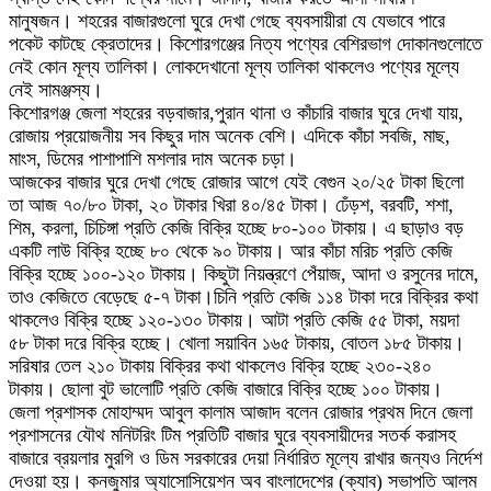
মানুষজন। শহরের বাজারগুলো ঘুরে দেখা গেছে ব্যবসায়ীরা যে যেভাবে পারে
পকেট কাটছে ক্রেতাদের। কিশোরগঞ্জের নিত্য পণ্যের বেশিরভাগ দোকানগুলোতে
নেই কোন মূল্য তালিকা। লোকদেখানো মূল্য তালিকা থাকলেও পণ্যের মূল্যে
নেই সামঞ্জস্য।
কিশোরগঞ্জ জেলা শহরের বড়বাজার,পুরান থানা ও কাঁচারি বাজার ঘুরে দেখা যায়,
রোজায় প্রয়োজনীয় সব কিছুর দাম অনেক বেশি। এদিকে কাঁচা সবজি, মাছ,
মাংস, ডিমের পাশাপাশি মশলার দাম অনেক চড়া।
আজকের বাজার ঘুরে দেখা গেছে রোজার আগে যেই বেগুন ২০/২৫ টাকা ছিলো
তা আজ ৭০/৮০ টাকা, ২০ টাকার খিরা ৪০/৪৫ টাকা। ঢেঁড়শ, বরবটি, শশা,
শিম, করলা, চিচিঙ্গা প্রতি কেজি বিক্রি হচ্ছে ৮০-১০০ টাকায়। এ ছাড়াও বড়
একটি লাউ বিক্রি হচ্ছে ৮০ থেকে ৯০ টাকায়। আর কাঁচা মরিচ প্রতি কেজি
বিক্রি হচ্ছে ১০০-১২০ টাকায়। কিছুটা নিয়ন্ত্রণে পেঁয়াজ, আদা ও রসুনের দামে,
তাও কেজিতে বেড়েছে ৫-৭ টাকা।চিনি প্রতি কেজি ১১৪ টাকা দরে বিক্রির কথা
থাকলেও বিক্রি হচ্ছে ১২০-১৩০ টাকায়। আটা প্রতি কেজি ৫৫ টাকা, ময়দা
৫৮ টাকা দরে বিক্রি হচ্ছে। খোলা সয়াবিন ১৬৫ টাকায়, বোতল ১৮৫ টাকায়।
সরিষার তেল ২১০ টাকায় বিক্রির কথা থাকলেও বিক্রি হচ্ছে ২৩০-২৪০
টাকায়। ছোলা বুট ভালোটি প্রতি কেজি বাজারে বিক্রি হচ্ছে ১০০ টাকায়।
জেলা প্রশাসক মোহাম্মদ আবুল কালাম আজাদ বলেন রোজার প্রথম দিনে জেলা
প্রশাসনের যৌথ মনিটরিং টিম প্রতিটি বাজার ঘুরে ব্যবসায়ীদের সতর্ক করাসহ
বাজারে ব্রয়লার মুরগি ও ডিম সরকারের দেয়া নির্ধারিত মূল্যে রাখার জন্যও নির্দেশ
দেওয়া হয়। কনজুমার অ্যাসোসিয়েশন অব বাংলাদেশের (ক্যাব) সভাপতি আলম