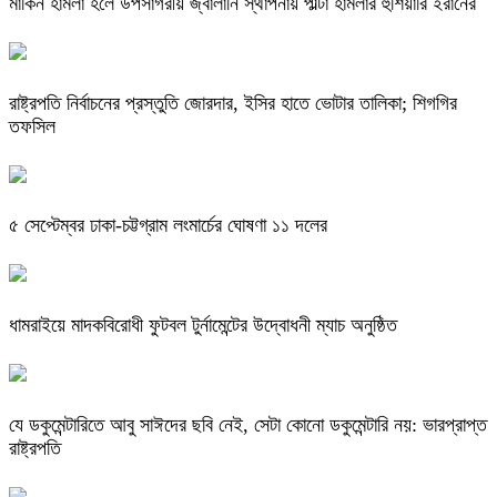
মার্কিন হামলা হলে উপসাগরীয় জ্বালানি স্থাপনায় পাল্টা হামলার হুঁশিয়ারি ইরানের
রাষ্ট্রপতি নির্বাচনের প্রস্তুতি জোরদার, ইসির হাতে ভোটার তালিকা; শিগগির
তফসিল
৫ সেপ্টেম্বর ঢাকা-চট্টগ্রাম লংমার্চের ঘোষণা ১১ দলের
ধামরাইয়ে মাদকবিরোধী ফুটবল টুর্নামেন্টের উদ্বোধনী ম্যাচ অনুষ্ঠিত
যে ডকুমেন্টারিতে আবু সাঈদের ছবি নেই, সেটা কোনো ডকুমেন্টারি নয়: ভারপ্রাপ্ত
রাষ্ট্রপতি