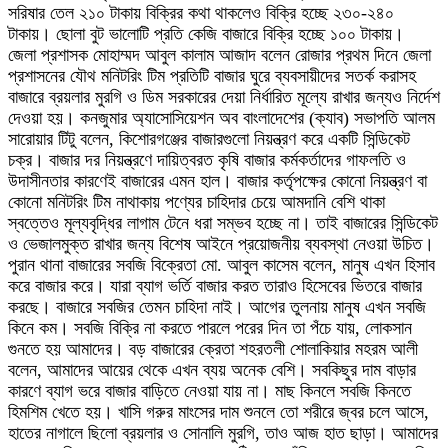
সরিষার তেল ২১০ টাকায় বিক্রির কথা থাকলেও বিক্রি হচ্ছে ২৩০-২৪০
টাকায়। ছোলা বুট ভালোটি প্রতি কেজি বাজারে বিক্রি হচ্ছে ১০০ টাকায়।
জেলা প্রশাসক মোহাম্মদ আবুল কালাম আজাদ বলেন রোজার প্রথম দিনে জেলা
প্রশাসনের যৌথ মনিটরিং টিম প্রতিটি বাজার ঘুরে ব্যবসায়ীদের সতর্ক করাসহ
বাজারে ব্রয়লার মুরগি ও ডিম সরকারের দেয়া নির্ধারিত মূল্যে রাখার জন্যও নির্দেশ
দেওয়া হয়। কনজুমার অ্যাসোসিয়েশন অব বাংলাদেশের (ক্যাব) সভাপতি আলম
সারোয়ার টিটু বলেন, কিশোরগঞ্জের বাজারগুলো নিয়ন্ত্রণ করে একটি সিন্ডিকেট
চক্র। বাজার দর নিয়ন্ত্রণে দায়িত্বরত কৃষি বাজার কর্মকর্তাদের গাফলতি ও
উদাসীনতার কারণেই বাজারের এমন হাল। বাজার কর্তৃপক্ষের কোনো নিয়ন্ত্রণ বা
কোনো মনিটরিং টিম নাথাকায় পণ্যের চাহিদার চেয়ে আমদানি বেশি থাকা
স্বত্তেও মূল্যবৃদ্ধির লাগাম টেনে ধরা সম্ভব হচ্ছে না। তাই বাজারের সিন্ডিকেট
ও ভেজালমুক্ত রাখার জন্য বিশেষ আইনে প্রয়োজনীয় ব্যবস্থা নেওয়া উচিত।
পুরান থানা বাজারের সবজি বিক্রেতা মো. আবুল কাসেম বলেন, মানুষ এখন হিসাব
করে বাজার করে। যারা ব্যাগ ভর্তি বাজার করত তারাও হিসেবের ভিতরে বাজার
করছে। বাজারে সবজির তেমন চাহিদা নাই। আগের তুলনায় মানুষ এখন সবজি
কিনে কম। সবজি বিক্রি না করতে পারলে পরের দিন তা পঁচে যায়, লোকসান
গুনতে হয় আমাদের। বড় বাজারের ক্রেতা শহরতলী শোলাকিয়ার মহরম আলী
বলেন, আমাদের আয়ের থেকে এখন ব্যয় অনেক বেশি। সবকিছুর দাম বাড়ার
কারণে ব্যাগ ভরে বাজার বাড়িতে নেওয়া যায় না। মাছ কিনলে সবজি কিনতে
হিমশিম খেতে হয়। খাসি গরুর মাংসের দাম শুনলে তো শরীরে জ্বর চলে আসে,
হাতের নাগালে ছিলো ব্রয়লার ও সোনালি মুরগি, তাও আজ হাত ছাড়া। আমাদের