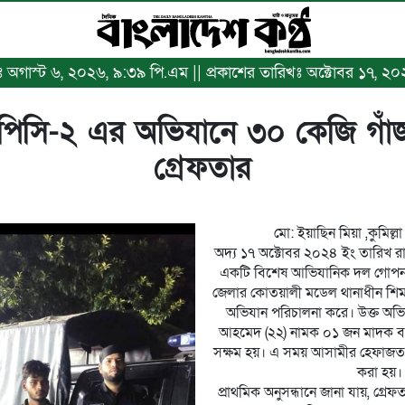
িখঃ অগাস্ট ৬, ২০২৬, ৯:৩৯ পি.এম || প্রকাশের তারিখঃ অক্টোবর ১৭, ২
 সিপিসি-২ এর অভিযানে ৩০ কেজি গ
গ্রেফতার
মো: ইয়াছিন মিয়া ,কুমিল্লা
অদ্য ১৭ অক্টোবর ২০২৪ ইং তারিখ রা
একটি বিশেষ আভিযানিক দল গোপন সং
জেলার কোতয়ালী মডেল থানাধীন শি
অভিযান পরিচালনা করে। উক্ত অভ
আহমেদ (২২) নামক ০১ জন মাদক ব্
সক্ষম হয়। এ সময় আসামীর হেফাজত হ
করা হয়।
প্রাথমিক অনুসন্ধানে জানা যায়, গ্