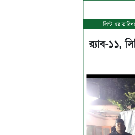
প্রিন্ট এর তার
র‍্যাব-১১,