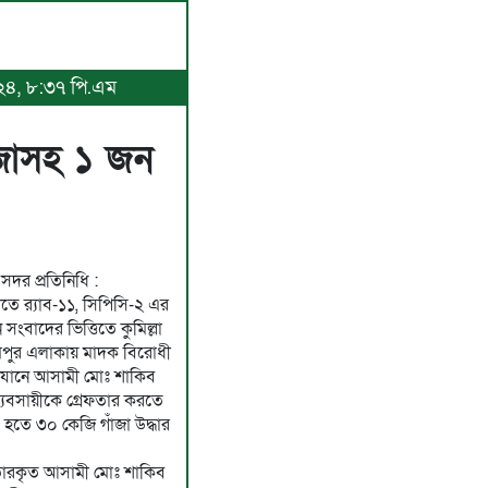
০২৪, ৮:৩৭ পি.এম
াঁজাসহ ১ জন
 সদর প্রতিনিধি :
তে র‍্যাব-১১, সিপিসি-২ এর
বাদের ভিত্তিতে কুমিল্লা
মপুর এলাকায় মাদক বিরোধী
িযানে আসামী মোঃ শাকিব
যবসায়ীকে গ্রেফতার করতে
তে ৩০ কেজি গাঁজা উদ্ধার
রেফতারকৃত আসামী মোঃ শাকিব