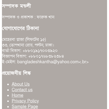
সম্পাদক মন্ডলী
সম্পাদক ও প্রকাশক : ফারুক খান
যোগাযোগের ঠিকানা
মেহেরবা প্লাজা (লিফটের ১৫)
৩৩, তোপখানা রোড, পল্টন, ঢাকা।
বার্তা বিভাগ: +৮৮০১৯১৭০০৩৯২০
বিজ্ঞাপন বিভাগ: +৮৮০১৭৬৮৩৮২৩৮৪
ই-মেইল: bangladeshkantha@yahoo.com<.br>
প্রয়োজনীয় লিঙ্ক
About Us
Contact us
Home
Privacy Policy
Sample Page