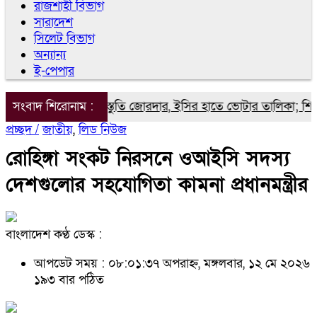
রাজশাহী বিভাগ
সারাদেশ
সিলেট বিভাগ
অন্যান্য
ই-পেপার
্ট্রপতি নির্বাচনের প্রস্তুতি জোরদার, ইসির হাতে ভোটার তালিকা; শিগগি
সংবাদ শিরোনাম :
প্রচ্ছদ /
জাতীয়
,
লিড নিউজ
রোহিঙ্গা সংকট নিরসনে ওআইসি সদস্য
দেশগুলোর সহযোগিতা কামনা প্রধানমন্ত্রীর
বাংলাদেশ কণ্ঠ ডেস্ক :
আপডেট সময় : ০৮:০১:৩৭ অপরাহ্ন, মঙ্গলবার, ১২ মে ২০২৬
১৯৩ বার পঠিত