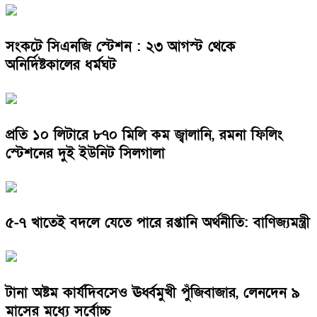
সংকটে সিএনজি স্টেশন : ২৩ আগস্ট থেকে
অনির্দিষ্টকালের ধর্মঘট
প্রতি ১০ লিটারে ৮৭০ মিলি কম জ্বালানি, রমনা ফিলিং
স্টেশনের দুই ইউনিট সিলগালা
৫-৭ খাতেই বদলে যেতে পারে রপ্তানি অর্থনীতি: বাণিজ্যমন্ত্রী
টানা অষ্টম কার্যদিবসেও ঊর্ধ্বমুখী পুঁজিবাজার, লেনদেন ৯
মাসের মধ্যে সর্বোচ্চ