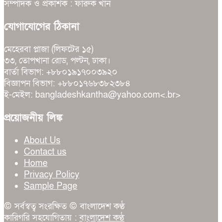
সম্পাদক ও প্রকাশক : ফারুক খান
যোগাযোগের ঠিকানা
মেহেরবা প্লাজা (লিফটের ১৫)
৩৩, তোপখানা রোড, পল্টন, ঢাকা।
বার্তা বিভাগ: +৮৮০১৯১৭০০৩৯২০
বিজ্ঞাপন বিভাগ: +৮৮০১৭৬৮৩৮২৩৮৪
ই-মেইল: bangladeshkantha@yahoo.com<.br>
প্রয়োজনীয় লিঙ্ক
About Us
Contact us
Home
Privacy Policy
Sample Page
© সর্বস্বত্ব সংরক্ষিত © বাংলাদেশ কণ্ঠ
কারিগরি সহযোগিতায় :
বাংলাদেশ কণ্ঠ