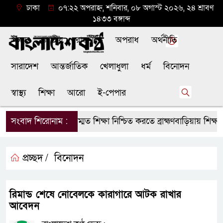
ঢাকা
০৭:২২ অপরাহ্ন, শনিবার, ০৮ অগাস্ট ২০২৬, ২৪ শ্রাবণ
১৪৩৩ বঙ্গাব্দ
প্রচ্ছদ
জাতীয়
রাজনীতি
অপরাধ
অর্থনীতি
সারাদেশ
আন্তর্জাতিক
খেলাধুলা
ধর্ম
বিনোদন
স্বাস্থ্য
শিক্ষা
আরো
ই-পেপার
সংবাদ শিরোনাম :
মানসম্মত শিক্ষা নিশ্চিত করতে ব্রাহ্মণবাড়িয়ায় শিক্
প্রচ্ছদ /
বিনোদন
রিমান্ড শেষে নোবেলকে কারাগারে আটক রাখার
আবেদন