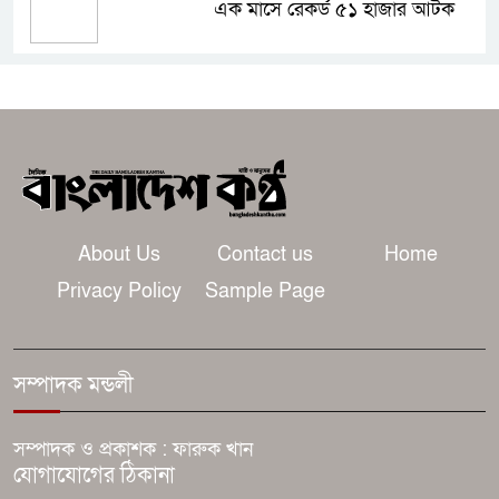
এক মাসে রেকর্ড ৫১ হাজার আটক
আজই কি বিয়ে রোনালদো-জর্জিনার?
মাদেইরায় জোর গুঞ্জন
রাসেল ক্রোর সঙ্গে প্রথমবার জুটি
বাঁধছেন প্রিয়াঙ্কা চোপড়া
About Us
Contact us
Home
জ্বালানি-বিদ্যুৎ খাত অস্থিতিশীল করতে
Privacy Policy
Sample Page
চক্র সক্রিয়: প্রধানমন্ত্রী
চাঁপাইনবাবগঞ্জে জনস্বাস্থ্য প্রকৌশল
সম্পাদক মন্ডলী
অধিদপ্তরের উদ্যোগে জুলাই
গণঅভ্যুত্থান দিবস পালিত
সম্পাদক ও প্রকাশক : ফারুক খান
যোগাযোগের ঠিকানা
চাঁপাইনবাবগঞ্জে জুলাই শহীদদের