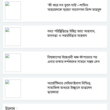
‘কী করে সব ভুলে যাই’—শাফিন
আহমেদকে স্মরণে আবেগঘন প্রিন্স মাহমুদ
বন্যা পরিস্থিতিতে উদ্বিগ্ন জয়া আহসান,
মানবতা ও সহমর্মিতার আহ্বান
বিশ্বকাপের উদ্বোধনী মঞ্চ কাঁপানোর পর
এবার ঢাকার দর্শকদের সামনে সঞ্জয় দেব
আর্জেন্টিনার সেমিফাইনাল নিশ্চিত,
সামাজিক মাধ্যমে উচ্ছ্বাসে মাতলেন
তারকারা
ট্যাগস :