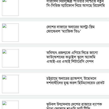
সারাদিন নিরবচ্ছিন্ন পাওয়ার নিশ্চিতে নতুন
সি-সিরিজ স্মার্টফোন নিয়ে আসছে রিয়েলমি
দেশের বাজারে অনারের আল্ট্রা-স্লিম
ফোল্ডেবল ‘ম্যাজিক ভি৬’
ভবিষ্যৎ প্রজন্মকে এগিয়ে নিতে জাগো
ফাউন্ডেশনের কড়াইল স্কুলে অ্যাকমি
এআই-এর এআই লিটারেসি সেশন
চট্টগ্রামে অনারের ব্র্যান্ডশপ, উদ্বোধনে
দর্শনার্থীদের মুগ্ধ করল হিউম্যানয়েড রোবট
ফুটবল উন্মাদনায় দেশের বাজারে ব্যাপক
সাড়া ফেলেছে শাওমি স্মার্ট টিভি