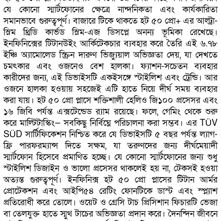
যে কোনো স্মার্টফোনের ক্ষেত্রে নান্দনিকতা এবং কার্যকারিতা
সমানভাবে গুরুত্বপূর্ণ। বাজারে টিকে থাকতে হট ৫০ প্রো+ এর আল্ট্রা-
স্লিম থ্রিডি কার্ভড স্লিম-এজ ডিসপ্লে অনন্য ভূমিকা রেখেছে।
ইনফিনিক্সের টিটানউইং আর্কিটেকচার ব্যবহার করে তৈরি এই ৬.৭৮
ইঞ্চি অ্যামোলেড স্ক্রিন দারুণ ভিজ্যুয়াল অভিজ্ঞতা দেয়, যা দেখতে
চমৎকার এবং ওজনেও বেশ হালকা। ফ্যাশন-সচেতন ব্যবহার
কারীদের জন্য, এই ডিভাইসটি একইসঙ্গে স্টাইলিশ এবং ট্রেন্ডি। আর
ওজনে হালকা হওয়ায় সহজেই এটি হাতে নিয়ে দীর্ঘ সময় ব্যবহার
করা যায়। হট ৫০ প্রো প্লাসে শক্তিশালী হেলিও জি১০০ প্রসেসর এবং
১৬ জিবি পর্যন্ত এক্সটেন্ডেড র‍্যাম রয়েছে। ফলে, গেমিং থেকে শুরু
করে মাল্টিটাস্কিং— সবকিছু নির্বিঘ্নে পরিচালনা করা সম্ভব। এর TÜV
SÜD সার্টিফিকেশন নিশ্চিত করে যে ডিভাইসটি ৫ বছর পর্যন্ত ল্যাগ-
ফ্রি পারফরম্যান্স দিতে সক্ষম, যা তরুণদের জন্য দীর্ঘমেয়াদী
স্মার্টফোন হিসেবে প্রমাণিত হচ্ছে। যে কোনো স্মার্টফোনের জন্য শুধু
স্টাইলিশ ডিজাইন ও ভালো প্রসেসর থাকলেই হয় না, টেকসই হওয়া
অত্যন্ত গুরুত্বপূর্ণ। ইনফিনিক্স হট ৫০ প্রো প্লাসের টিটান আর্মর
প্রোটেকশন এবং আইপি৫৪ রেটিং ফোনটিকে ডাস্ট এবং স্প্ল্যাশ
প্রতিরোধী করে তোলে। ওয়েট ও গ্রেসি টাচ প্রিসিশান ফিচারটি ভেজা
বা তেলযুক্ত হাতে স্মুথ টাচের অভিজ্ঞতা প্রদান করে। দৈনন্দিন জীবনে