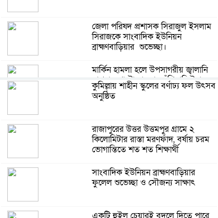
জেলা পরিষদ প্রশাসক সিরাজুল ইসলাম
সিরাজকে সাংবাদিক ইউনিয়ন
ব্রাহ্মণবাড়িয়ার শুভেচ্ছা।
মার্কিন হামলা হলে উপসাগরীয় জ্বালানি
স্থাপনায় পাল্টা হামলার হুঁশিয়ারি ইরানের
কুমিল্লায় শাহীন স্কুলের বর্ণাঢ্য ফল উৎসব
অনুষ্ঠিত
রাষ্ট্রপতি নির্বাচনের প্রস্তুতি জোরদার,
ইসির হাতে ভোটার তালিকা; শিগগির
রাজাপুরের উত্তর উত্তমপুর গ্রামে ২
তফসিল
কিলোমিটার রাস্তা মরণফাঁদ, বর্ষায় চরম
ভোগান্তিতে শত শত শিক্ষার্থী
৫ সেপ্টেম্বর ঢাকা-চট্টগ্রাম লংমার্চের
ঘোষণা ১১ দলের
সাংবাদিক ইউনিয়ন ব্রাহ্মণবাড়িয়ার
ফুলেল শুভেচ্ছা ও সৌজন্য সাক্ষাৎ
ধামরাইয়ে মাদকবিরোধী ফুটবল
টুর্নামেন্টের উদ্বোধনী ম্যাচ অনুষ্ঠিত
একটি হুইল চেয়ারই বদলে দিতে পারে