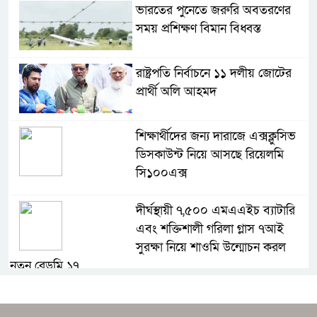
ভারতের পুনেতে জরুরি অবতরণের
সময় প্রশিক্ষণ বিমান বিধ্বস্ত
রাষ্ট্রপতি নির্বাচনে ১১ দলীয় জোটের
প্রার্থী অলি আহমদ
শিক্ষার্থীদের জন্য দারাজে এক্সক্লুসিভ
ডিসকাউন্ট নিয়ে আসছে রিয়েলমি
সি১০০এক্স
দীর্ঘস্থায়ী ৭,৫০০ এমএএইচ ব্যাটারি
এবং শক্তিশালী গরিলা গ্লাস ৭আই
সুরক্ষা নিয়ে শাওমি উন্মোচন করল
নতুন রেডমি ১৭
ধামরাইয়ে দেপাশাই চ্যাম্পিয়ন্স লীগ