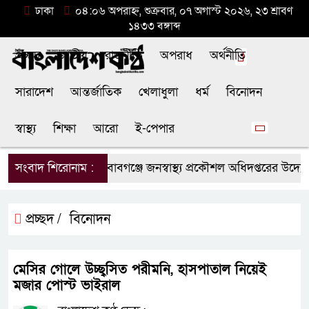
ঢাকা
০৪:০৬ অপরাহ্ন, শুক্রবার, ০৭ অগাস্ট ২০২৬, ২৩ শ্রাবণ
১৪৩৩ বঙ্গাব্দ
প্রচ্ছদ
জাতীয়
রাজনীতি
অপরাধ
অর্থনীতি
সারাদেশ
আন্তর্জাতিক
খেলাধুলা
ধর্ম
বিনোদন
স্বাস্থ্য
শিক্ষা
আরো
ই-পেপার
সংবাদ শিরোনাম :
চাঁপাইনবাবগঞ্জে জনস্বাস্থ্য প্রকৌশল অধিদপ্তরের উদ্যোগ
প্রচ্ছদ /
বিনোদন
মেসির গোলে উচ্ছ্বসিত পরীমনি, হাসপাতাল নিয়েই
মজার পোস্ট ভাইরাল