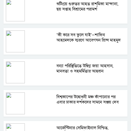
শুটিংয়ে গুরুতর আহত রাশমিকা মান্দানা,
ছয় সপ্তাহ বিশ্রামের পরামর্শ
‘কী করে সব ভুলে যাই’—শাফিন
আহমেদকে স্মরণে আবেগঘন প্রিন্স মাহমুদ
বন্যা পরিস্থিতিতে উদ্বিগ্ন জয়া আহসান,
মানবতা ও সহমর্মিতার আহ্বান
বিশ্বকাপের উদ্বোধনী মঞ্চ কাঁপানোর পর
এবার ঢাকার দর্শকদের সামনে সঞ্জয় দেব
আর্জেন্টিনার সেমিফাইনাল নিশ্চিত,