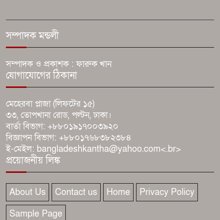
৫ সেপ্টেম্বর ঢাকা-চট্টগ্রাম লংমার্চের
ঘোষণা ১১ দলের
সম্পাদক মন্ডলী
ধামরাইয়ে মাদকবিরোধী ফুটবল
সম্পাদক ও প্রকাশক : ফারুক খান
যোগাযোগের ঠিকানা
টুর্নামেন্টের উদ্বোধনী ম্যাচ অনুষ্ঠিত
মেহেরবা প্লাজা (লিফটের ১৫)
যে ডকুমেন্টারিতে আবু সাঈদের ছবি
৩৩, তোপখানা রোড, পল্টন, ঢাকা।
নেই, সেটা কোনো ডকুমেন্টারি নয়:
বার্তা বিভাগ: +৮৮০১৯১৭০০৩৯২০
ভারপ্রাপ্ত রাষ্ট্রপতি
বিজ্ঞাপন বিভাগ: +৮৮০১৭৬৮৩৮২৩৮৪
ই-মেইল: bangladeshkantha@yahoo.com<.br>
২৪০ হার্টজ রিফ্রেশ রেটের কিউডি-
প্রয়োজনীয় লিঙ্ক
ওএলইডি মনিটর আনলো গিগাবাইট
About Us
Contact us
Home
Privacy Policy
Sample Page