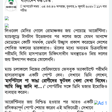
বাংলাদেশ কণ্ঠ ডেস্ক :
আপডেট সময় : ০৪:৩৩:৪৬ অপরাহ্ন, বুধবার, ৮ জুলাই ২০২৬
১১৭ বার
পঠিত
লিওনেল মেসির গোলে রোমাঞ্চকর জয় পেয়েছে আর্জেন্টিনা।
ম্যাচজুড়ে টানটান উত্তেজনার পর দলের জয়ে যেমন আনন্দে
মেতেছেন কোটি সমর্থক, তেমনি উচ্ছ্বাস প্রকাশ করেছেন দেশের
শোবিজ অঙ্গনের তারকারাও। তাঁদের মধ্যে অন্যতম চিত্রনায়িকা
পরীমনি, যিনি হাসপাতালে চিকিৎসাধীন অবস্থাতেও প্রিয় দলের
জয় উদযাপন করতে ভোলেননি।
ম্যাচ চলাকালে নিজের ভেরিফায়েড ফেসবুক অ্যাকাউন্টে পরীমনি
হাস্যরসাত্মক একটি পোস্ট দেন। সেখানে তিনি লেখেন,
‘হসপিটালে পা ভাঙা রোগীদের ফুটবল খেলা দেখা নিষেধ।
আমি কিছু জানি না…।’
পোস্টটির সঙ্গে তিনি মজার ইমোজিও
ব্যবহার করেন।
আর্জেন্টিনার জয় নিশ্চিত হওয়ার পর আরও একটি
রসিকতাপূর্ণ পোস্ট শেয়ার করেন এই অভিনেত্রী। সেখানে