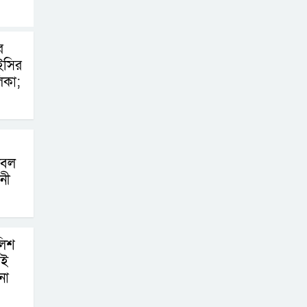
জেলা পরিষদ
প্রশাসক সিরাজুল
র
ইসলাম সিরাজকে
 ইসির
সাংবাদিক ইউনিয়ন ব্রাহ্মণবাড়িয়ার
িকা;
শুভেচ্ছা।
মার্কিন হামলা হলে
উপসাগরীয় জ্বালানি
টবল
স্থাপনায় পাল্টা
ধনী
হামলার হুঁশিয়ারি ইরানের
রাষ্ট্রপতি নির্বাচনের
লিশ
প্রস্তুতি জোরদার,
েই
ইসির হাতে ভোটার
না
তালিকা; শিগগির তফসিল