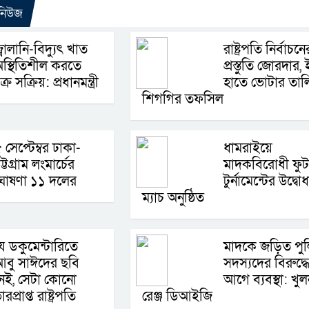
 নিউজ
্বালানি-বিদ্যুৎ খাত
রাষ্ট্রপতি নির্বাচনে
স্থিতিশীল করতে
প্রস্তুতি জোরদার,
ক্র সক্রিয়: প্রধানমন্ত্রী
হাতে ভোটার তাল
শিগগির তফসিল
 সেপ্টেম্বর ঢাকা-
ধামরাইয়ে
ট্টগ্রাম লংমার্চের
মাদকবিরোধী ফু
ঘোষণা ১১ দলের
টুর্নামেন্টের উদ্বো
ম্যাচ অনুষ্ঠিত
ে ডকুমেন্টারিতে
মাদকে জড়িত পু
বু সাঈদের ছবি
সদস্যদের বিরুদ্ধ
েই, সেটা কোনো
আগে ব্যবস্থা: খুল
প্রাপ্ত রাষ্ট্রপতি
রেঞ্জ ডিআইজি