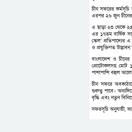
চীন সফরের কর্মসূচি অ
এরপর ২৬ জুন চীনের প
এ ছাড়া ২৩ থেকে ২৫ জু
এর ১৭তম বার্ষিক স
স্কেল’ প্রতিপাদ্যের
ও প্রযুক্তিগত উদ্ভা
বাংলাদেশ ও চীনের ম
প্রোটোকলসহ মোট ১৫
পাশাপাশি বহুল আলোচ
চীন সফরে অবকাঠামো
গুরুত্ব পাবে। অন্য
বৃদ্ধি এবং নতুন বিনি
সফরসূচি অনুযায়ী, আগ