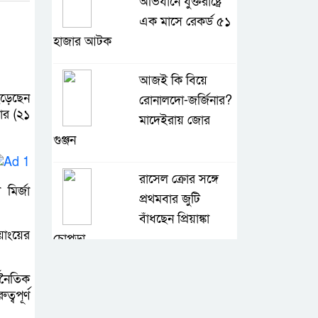
অভিযানে যুক্তরাষ্ট্রে
এক মাসে রেকর্ড ৫১
হাজার আটক
আজই কি বিয়ে
েড়েছেন
রোনালদো-জর্জিনার?
বার (২১
মাদেইরায় জোর
গুঞ্জন
রাসেল ক্রোর সঙ্গে
মির্জা
প্রথমবার জুটি
বাঁধছেন প্রিয়াঙ্কা
য়াংয়ের
চোপড়া
জ্বালানি-বিদ্যুৎ খাত
থনৈতিক
্বপূর্ণ
অস্থিতিশীল করতে
চক্র সক্রিয়: প্রধানমন্ত্রী