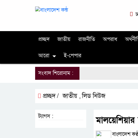
ঢ
প্রচ্ছদ
জাতীয়
রাজনীতি
অপরাধ
অর্থনী
আরো
ই-পেপার
সংবাদ শিরোনাম :
প্রচ্ছদ /
জাতীয়
লিড নিউজ
,
ট্যাগস :
মালয়েশিয়ার উ
বাংলাদেশ কণ্ঠ