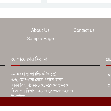
About Us
Contact us
Sample Page
যোগাযোগের ঠিকানা
প্
মেহেরবা প্লাজা (লিফটের ১৫)
A
৩৩, তোপখানা রোড, পল্টন, ঢাকা।
বার্তা বিভাগ: +৮৮০১৯১৭০০৩৯২০
P
বিজ্ঞাপন বিভাগ: +৮৮০১৭৬৮৩৮২৩৮৪
ই-মেইল:
bangladeshkantha@yahoo.com<.br>