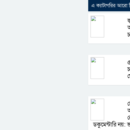
এ ক্যাটাগরির আরো
জ
অ
চ
৫
চ
য
আ
ন
ডকুমেন্টারি নয়: ভার