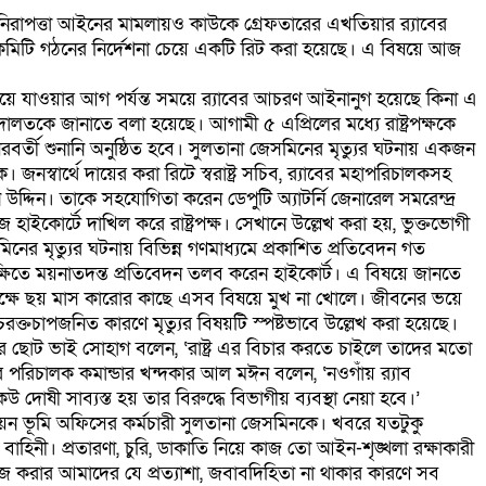
নিরাপত্তা আইনের মামলায়ও কাউকে গ্রেফতারের এখতিয়ার র‌্যাবের
 কমিটি গঠনের নির্দেশনা চেয়ে একটি রিট করা হয়েছে। এ বিষয়ে আজ
য়ে যাওয়ার আগ পর্যন্ত সময়ে র‌্যাবের আচরণ আইনানুগ হয়েছে কিনা এ
লতকে জানাতে বলা হয়েছে। আগামী ৫ এপ্রিলের মধ্যে রাষ্ট্রপক্ষকে
র্তী শুনানি অনুষ্ঠিত হবে। সুলতানা জেসমিনের মৃত্যুর ঘটনায় একজন
নস্বার্থে দায়ের করা রিটে স্বরাষ্ট্র সচিব, র‌্যাবের মহাপরিচালকসহ
 উদ্দিন। তাকে সহযোগিতা করেন ডেপুটি অ্যাটর্নি জেনারেল সমরেন্দ্র
কোর্টে দাখিল করে রাষ্ট্রপক্ষ। সেখানে উল্লেখ করা হয়, ভুক্তভোগী
িনের মৃত্যুর ঘটনায় বিভিন্ন গণমাধ্যমে প্রকাশিত প্রতিবেদন গত
িতে ময়নাতদন্ত প্রতিবেদন তলব করেন হাইকোর্ট। এ বিষয়ে জানতে
ক্ষে ছয় মাস কারোর কাছে এসব বিষয়ে মুখ না খোলে। জীবনের ভয়ে
তচাপজনিত কারণে মৃত্যুর বিষয়টি স্পষ্টভাবে উল্লেখ করা হয়েছে।
র ছোট ভাই সোহাগ বলেন, ‘রাষ্ট্র এর বিচার করতে চাইলে তাদের মতো
 পরিচালক কমান্ডার খন্দকার আল মঈন বলেন, ‘নওগাঁয় র‌্যাব
োষী সাব্যস্ত হয় তার বিরুদ্ধে বিভাগীয় ব্যবস্থা নেয়া হবে।’
িয়ন ভূমি অফিসের কর্মচারী সুলতানা জেসমিনকে। খবরে যতটুকু
াহিনী। প্রতারণা, চুরি, ডাকাতি নিয়ে কাজ তো আইন-শৃঙ্খলা রক্ষাকারী
কাজ করার আমাদের যে প্রত্যাশা, জবাবদিহিতা না থাকার কারণে সব