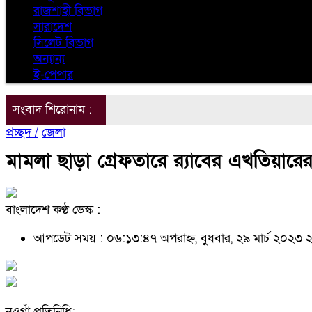
রাজশাহী বিভাগ
সারাদেশ
সিলেট বিভাগ
অন্যান্য
ই-পেপার
সংবাদ শিরোনাম :
প্রচ্ছদ /
জেলা
মামলা ছাড়া গ্রেফতারে র‌্যাবের এখতিয়ারে
বাংলাদেশ কণ্ঠ ডেস্ক :
আপডেট সময় : ০৬:১৩:৪৭ অপরাহ্ন, বুধবার, ২৯ মার্চ ২০২৩
২
নওগাঁ প্রতিনিধি: