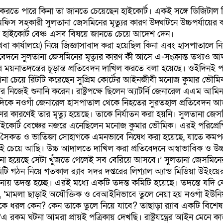
 করতে পারে কিনা তা জানতে চেয়েছেন হাইকোর্ট। একই সঙ্গে ডিজিটাল 
িস সহকারী সুলতানা জেসমিনের মৃত্যুর কারণ উদ্ঘাটনে উচ্চপর্যায়ের
র হাইকোর্ট বেঞ্চ এসব বিষয়ে জানতে চেয়ে আদেশ দেন।
কার্যালয়ে) নিয়ে জিজ্ঞাসাবাদ করা হয়েছিল কিনা এবং হাসপাতালে নি
দনে সুলতানা জেসমিনের মৃত্যুর কারণ কী আসে এ-সংক্রান্ত তথ্যও আদা
ময়নাতদন্তের চূড়ান্ত প্রতিবেদন দাখিল করতে বলা হয়েছে। ওইদিনই পরব
দেশনা চেয়ে রিটটি করেছেন সুপ্রিম কোর্টের আইনজীবী মনোজ কুমার ভৌমিক। জ
 নিজেই শুনানি করেন। রাষ্ট্রপক্ষে ছিলেন অ্যাটর্নি জেনারেল এএম আমিন
দিকে নওগাঁ জেনারেল হাসপাতাল থেকে নিহতের সুরতহাল প্রতিবেদন আজ হাই
রণের কারণেই তার মৃত্যু হয়েছে। তাকে নির্যাতন করা হয়নি। সুলতানা জেসম
কোর্ট বেঞ্চের নজরে এনেছিলেন মনোজ কুমার ভৌমিক। এরই পরিপ্রেক্ষ
াতি সৈকত ও ভাতিজা সোহাগকে এমনভাবে নিষেধ করা হয়েছে, যাতে কমপ
েয়ে আছি। উচ্চ আদালতে দাখিল করা প্রতিবেদনে অস্বাভাবিক ও উচ্চরক্
ঝানো হয়েছে সেটা খুঁজতে গেলেই সব বেরিয়ে আসবে।’ সুলতানা জেসমিনে
ঠন নিয়ে গতকাল র‌্যাব সদর দপ্তরের লিগ্যাল অ্যান্ড মিডিয়া উইংয়ের
য় তদন্ত হচ্ছে। এরই মধ্যে একটি তদন্ত কমিটি হয়েছে। তদন্তে যদি কেউ দ
েন, ‘মামলা ছাড়াই অযৌক্তিক ও বেআইনিভাবে তুলে নেয়া হয় নওগাঁ ইউন
াকে ধরল কেন? কেন তাকে তুলে নিয়ে যাবে? তাছাড়া র‌্যাব একটি বিশেষ ব
 রকম ঘটনা আমরা প্রায়ই পত্রিকায় দেখছি। রাষ্ট্রযন্ত্রের আইন মেনে 