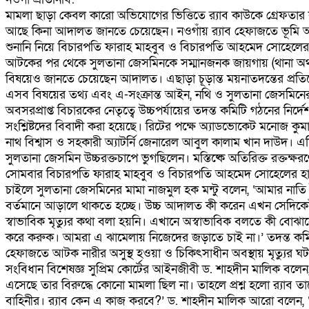
মামলা ছাড়া কেবল কারো অভিযোগের ভিত্তিতে র‌্যাব কাউকে গ্রেফতার
আছে কিনা আদালত জানতে চেয়েছেন। নওগাঁয় র‌্যাব হেফাজতে ভূমি অফ
শুনানি নিয়ে বিচারপতি ফারাহ মাহবুব ও বিচারপতি আহমেদ সোহেলে
আটকের পর থেকে সুলতানা জেসমিনকে সম্মানজনক জায়গায় (থানা অথবা 
বিষয়েও জানতে চেয়েছেন আদালত। এছাড়া চূড়ান্ত ময়নাতদন্তের প্রতিবে
এসব বিষয়ের তথ্য এবং এ-সংক্রান্ত আইন, নথি ও সুলতানা জেসমিনের 
অবসরপ্রাপ্ত বিচারকের নেতৃত্বে উচ্চপর্যায়ের তদন্ত কমিটি গঠনের নির্
সংশ্লিষ্টদের বিবাদী করা হয়েছে। রিটের পক্ষে অ্যাডভোকেট মনোজ কুমার
নাথ বিশ্বাস ও সহকারী অ্যাটর্নি জেনারেল আবুল কালাম খান দাউদ। এ
সুলতানা জেসমিন উচ্চরক্তচাপে ভুগছিলেন। মস্তিষ্কে অতিরিক্ত রক্তক্ষ
সোমবার বিচারপতি ফারাহ মাহবুব ও বিচারপতি আহমেদ সোহেলের হাই
চাইলে সুলতানা জেসমিনের মামা নাজমুল হক মন্টু বলেন, ‘আমার ন
বর্তমানে আড়ালে থাকতে হচ্ছে। উচ্চ আদালত কী করেন এখন সেদিকেই চ
স্বাভাবিক মৃত্যুর কথা বলা হয়নি। এখানে অস্বাভাবিক বলতে কী বো
করে করুক। আমরা এ ঝামেলায় নিজেদের জড়াতে চাই না।’ তদন্ত কমিটি গ
হেফাজতে আটক নারীর অসুস্থ হওয়া ও চিকিৎসাধীন অবস্থায় মৃত্যুর ঘটনা
সংবিধান বিশেষজ্ঞ সুপ্রিম কোর্টের আইনজীবী ড. শাহদীন মালিক বল
এসেছে তার বিরুদ্ধে কোনো মামলা ছিল না। তাহলে প্রশ্ন হলো র‌্যাব ত
বাহিনীর। র‌্যাব কেন এ কাজ করবে?’ ড. শাহদীন মালিক আরো বলেন, ‘এ