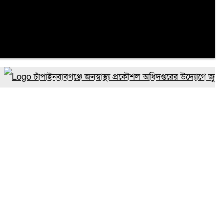
চাঁপাইনবাবগঞ্জে জনস্বাস্থ্য প্রকৌশল অধিদপ্তরের উদ্যোগে জুলাই গণঅ