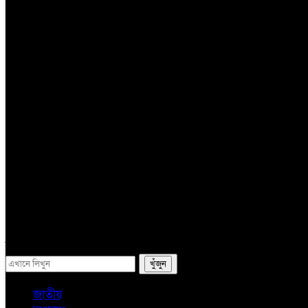
তথ্য প্রযুক্তি
সম্পাদকের কলাম
লাইফস্টাইল
ভ্রমন
অন্যান্য
ই-পেপার
সব
জাতীয়