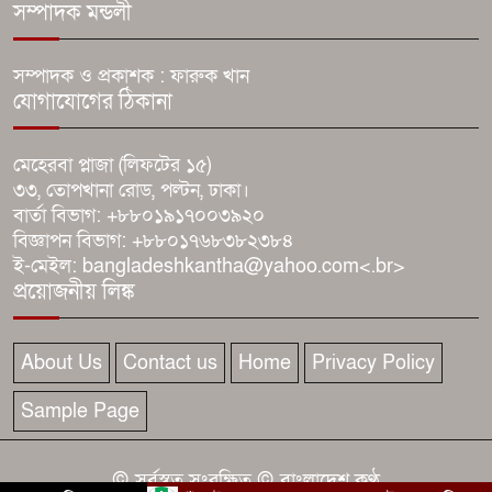
ঘোষণা ১১ দলের
সম্পাদক মন্ডলী
ধামরাইয়ে মাদকবিরোধী ফুটবল
সম্পাদক ও প্রকাশক : ফারুক খান
যোগাযোগের ঠিকানা
টুর্নামেন্টের উদ্বোধনী ম্যাচ অনুষ্ঠিত
মেহেরবা প্লাজা (লিফটের ১৫)
যে ডকুমেন্টারিতে আবু সাঈদের ছবি
৩৩, তোপখানা রোড, পল্টন, ঢাকা।
নেই, সেটা কোনো ডকুমেন্টারি নয়:
বার্তা বিভাগ: +৮৮০১৯১৭০০৩৯২০
ভারপ্রাপ্ত রাষ্ট্রপতি
বিজ্ঞাপন বিভাগ: +৮৮০১৭৬৮৩৮২৩৮৪
ই-মেইল: bangladeshkantha@yahoo.com<.br>
২৪০ হার্টজ রিফ্রেশ রেটের কিউডি-
প্রয়োজনীয় লিঙ্ক
ওএলইডি মনিটর আনলো গিগাবাইট
About Us
Contact us
Home
Privacy Policy
Sample Page
© সর্বস্বত্ব সংরক্ষিত © বাংলাদেশ কণ্ঠ