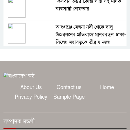
কসবায় ২৬৪ কেজি গাঁজাসহ মাদক
ব্যবসায়ী গ্রেফতার
আশুগঞ্জে মেঘনা নদী থেকে বালু
উত্তোলনের প্রতিবাদে মানববন্ধন, ঢাকা-
সিলেট মহাসড়কে তীব্র যানজট
ট্রাম্পের অভিবাসন অভিযানে যুক্তরাষ্ট্রে
এক মাসে রেকর্ড ৫১ হাজার আটক
আজই কি বিয়ে রোনালদো-জর্জিনার?
About Us
Contact us
Home
মাদেইরায় জোর গুঞ্জন
Privacy Policy
Sample Page
রাসেল ক্রোর সঙ্গে প্রথমবার জুটি
বাঁধছেন প্রিয়াঙ্কা চোপড়া
সম্পাদক মন্ডলী