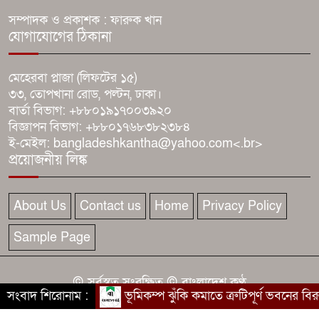
জ্বালানি-বিদ্যুৎ খাত অস্থিতিশীল করতে
সম্পাদক ও প্রকাশক : ফারুক খান
চক্র সক্রিয়: প্রধানমন্ত্রী
যোগাযোগের ঠিকানা
চাঁপাইনবাবগঞ্জে জনস্বাস্থ্য প্রকৌশল
মেহেরবা প্লাজা (লিফটের ১৫)
অধিদপ্তরের উদ্যোগে জুলাই
৩৩, তোপখানা রোড, পল্টন, ঢাকা।
বার্তা বিভাগ: +৮৮০১৯১৭০০৩৯২০
গণঅভ্যুত্থান দিবস পালিত
বিজ্ঞাপন বিভাগ: +৮৮০১৭৬৮৩৮২৩৮৪
ই-মেইল: bangladeshkantha@yahoo.com<.br>
চাঁপাইনবাবগঞ্জে জুলাই শহীদদের
প্রয়োজনীয় লিঙ্ক
স্মৃতির প্রতি সড়ক বিভাগের শ্রদ্ধা
নিবেদন
About Us
Contact us
Home
Privacy Policy
Sample Page
© সর্বস্বত্ব সংরক্ষিত © বাংলাদেশ কণ্ঠ
সংবাদ শিরোনাম :
ভূমিকম্প ঝুঁকি কমাতে ত্রুটিপূর্ণ ভবনের বিরুদ
কারিগরি সহযোগিতায় :
বাংলাদেশ কণ্ঠ