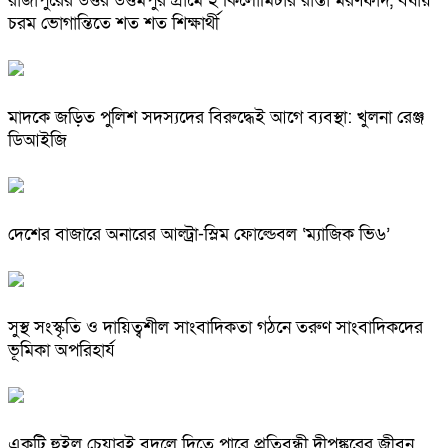
রাজাপুরের উত্তর উত্তমপুর গ্রামে ২ কিলোমিটার রাস্তা মরণফাঁদ, বর্ষায়
চরম ভোগান্তিতে শত শত শিক্ষার্থী
মাদকে জড়িত পুলিশ সদস্যদের বিরুদ্ধেই আগে ব্যবস্থা: খুলনা রেঞ্জ
ডিআইজি
দেশের বাজারে অনারের আল্ট্রা-স্লিম ফোল্ডেবল ‘ম্যাজিক ভি৬’
সুস্থ সংস্কৃতি ও দায়িত্বশীল সাংবাদিকতা গঠনে তরুণ সাংবাদিকদের
ভূমিকা অপরিহার্য
একটি হুইল চেয়ারই বদলে দিতে পারে প্রতিবন্ধী দীপঙ্করের জীবন