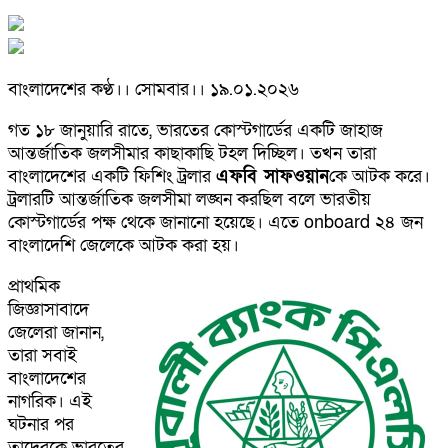
বাংলাদেশের কণ্ঠ।। সোমবার।। ১৯.০১.২০২৬
গত ১৮ জানুয়ারি রাতে, ভারতের কোস্টগার্ডের একটি জাহাজ
আন্তর্জাতিক জলসীমার কাছাকাছি টহল দিচ্ছিল। তখন তারা
বাংলাদেশের একটি ফিশিং ট্রলার
এফবি সাফওয়ান
কে আটক করে।
ট্রলারটি আন্তর্জাতিক জলসীমা লঙ্ঘন করছিল বলে ভারতীয়
কোস্টগার্ডের পক্ষ থেকে জানানো হয়েছে। এতে onboard ২৪ জন
বাংলাদেশি জেলেকে আটক করা হয়।
প্রাথমিক
জিজ্ঞাসাবাদে
জেলেরা জানান,
তারা সবাই
বাংলাদেশের
নাগরিক। এই
ঘটনার পর
তাদেরকে ভারতের