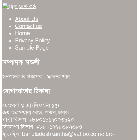
About Us
Contact us
Home
Privacy Policy
Sample Page
সম্পাদক মন্ডলী
সম্পাদক ও প্রকাশক : ফারুক খান
যোগাযোগের ঠিকানা
মেহেরবা প্লাজা (লিফটের ১৫)
৩৩, তোপখানা রোড, পল্টন, ঢাকা।
বার্তা বিভাগ: +৮৮০১৯১৭০০৩৯২০
বিজ্ঞাপন বিভাগ: +৮৮০১৭৬৮৩৮২৩৮৪
ই-মেইল: bangladeshkantha@yahoo.com<.br>