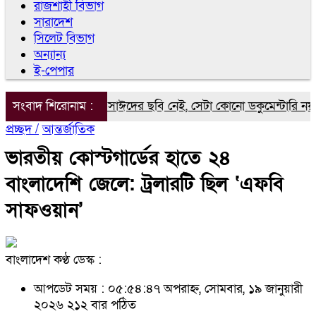
রাজশাহী বিভাগ
সারাদেশ
সিলেট বিভাগ
অন্যান্য
ই-পেপার
ুমেন্টারিতে আবু সাঈদের ছবি নেই, সেটা কোনো ডকুমেন্টারি নয়: ভারপ্রাপ্
সংবাদ শিরোনাম :
প্রচ্ছদ /
আন্তর্জাতিক
ভারতীয় কোস্টগার্ডের হাতে ২৪
বাংলাদেশি জেলে: ট্রলারটি ছিল ‘এফবি
সাফওয়ান’
বাংলাদেশ কণ্ঠ ডেস্ক :
আপডেট সময় : ০৫:৫৪:৪৭ অপরাহ্ন, সোমবার, ১৯ জানুয়ারী
২০২৬
২১২ বার পঠিত