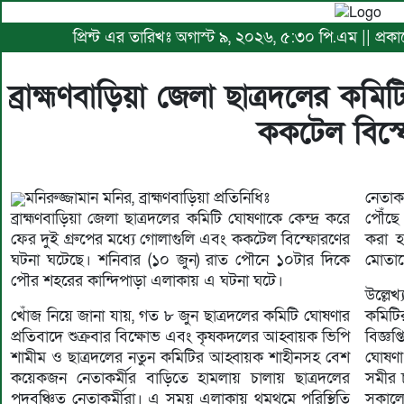
প্রিন্ট এর তারিখঃ অগাস্ট ৯, ২০২৬, ৫:৩০ পি.এম || প্র
ব্রাহ্মণবাড়িয়া জেলা ছাত্রদলের কম
ককটেল বিস্
মনিরুজ্জামান মনির, ব্রাহ্মণবাড়িয়া প্রতিনিধিঃ
নেতাক
ব্রাহ্মণবাড়িয়া জেলা ছাত্রদলের কমিটি ঘোষণাকে কেন্দ্র করে
পৌঁছ
ফের দুই গ্রুপের মধ্যে গোলাগুলি এবং ককটেল বিস্ফোরণের
করা হ
ঘটনা ঘটেছে। শনিবার (১০ জুন) রাত পৌনে ১০টার দিকে
মোতায়
পৌর শহরের কান্দিপাড়া এলাকায় এ ঘটনা ঘটে।
উল্লেখ
খোঁজ নিয়ে জানা যায়, গত ৮ জুন ছাত্রদলের কমিটি ঘোষণার
কমিটি
প্রতিবাদে শুক্রবার বিক্ষোভ এবং কৃষকদলের আহ্বায়ক ভিপি
বিজ্ঞ
শামীম ও ছাত্রদলের নতুন কমিটির আহ্বায়ক শাহীনসহ বেশ
ঘোষণা
কয়েকজন নেতাকর্মীর বাড়িতে হামলায় চালায় ছাত্রদলের
সমীর চ
পদবঞ্চিত নেতাকর্মীরা। এ সময় এলাকায় থমথমে পরিস্থিতি
সকালে