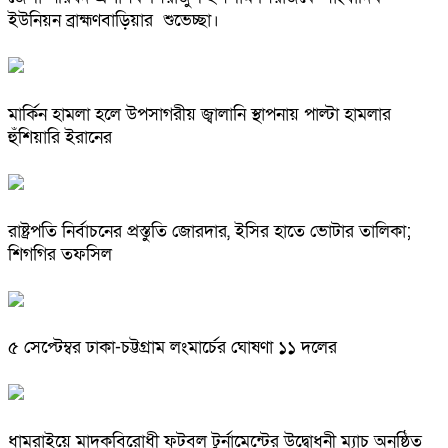
ইউনিয়ন ব্রাহ্মণবাড়িয়ার শুভেচ্ছা।
মার্কিন হামলা হলে উপসাগরীয় জ্বালানি স্থাপনায় পাল্টা হামলার
হুঁশিয়ারি ইরানের
রাষ্ট্রপতি নির্বাচনের প্রস্তুতি জোরদার, ইসির হাতে ভোটার তালিকা;
শিগগির তফসিল
৫ সেপ্টেম্বর ঢাকা-চট্টগ্রাম লংমার্চের ঘোষণা ১১ দলের
ধামরাইয়ে মাদকবিরোধী ফুটবল টুর্নামেন্টের উদ্বোধনী ম্যাচ অনুষ্ঠিত