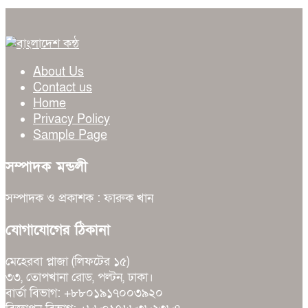
About Us
Contact us
Home
Privacy Policy
Sample Page
সম্পাদক মন্ডলী
সম্পাদক ও প্রকাশক : ফারুক খান
যোগাযোগের ঠিকানা
মেহেরবা প্লাজা (লিফটের ১৫)
৩৩, তোপখানা রোড, পল্টন, ঢাকা।
বার্তা বিভাগ: +৮৮০১৯১৭০০৩৯২০