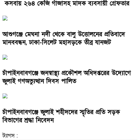
কসবায় ২৬৪ কেজি গাঁজাসহ মাদক ব্যবসায়ী গ্রেফতার
আশুগঞ্জে মেঘনা নদী থেকে বালু উত্তোলনের প্রতিবাদে
মানববন্ধন, ঢাকা-সিলেট মহাসড়কে তীব্র যানজট
চাঁপাইনবাবগঞ্জে জনস্বাস্থ্য প্রকৌশল অধিদপ্তরের উদ্যোগে
জুলাই গণঅভ্যুত্থান দিবস পালিত
চাঁপাইনবাবগঞ্জে জুলাই শহীদদের স্মৃতির প্রতি সড়ক
বিভাগের শ্রদ্ধা নিবেদন
ট্যাগস :