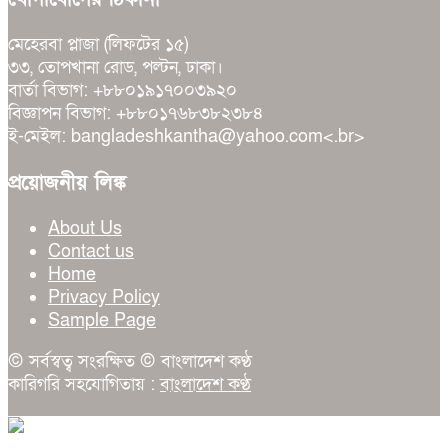
মেহেরবা প্লাজা (লিফটের ১৫)
৩৩, তোপখানা রোড, পল্টন, ঢাকা।
বার্তা বিভাগ: +৮৮০১৯১৭০০৩৯২০
বিজ্ঞাপন বিভাগ: +৮৮০১৭৬৮৩৮২৩৮৪
ই-মেইল: bangladeshkantha@yahoo.com<.br>
প্রয়োজনীয় লিঙ্ক
About Us
Contact us
Home
Privacy Policy
Sample Page
© সর্বস্বত্ব সংরক্ষিত © বাংলাদেশ কণ্ঠ
কারিগরি সহযোগিতায় :
বাংলাদেশ কণ্ঠ