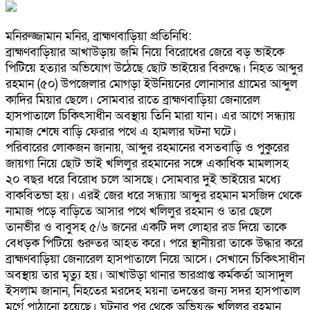
মনিরুজ্জামান মনির, ব্রাহ্মণবাড়িয়া প্রতিনিধি:
ব্রাহ্মণবাড়িয়ার আখাউড়ায় জমি নিয়ে বিরোধের জেরে বড় ভাইকে
পিটিয়ে হত্যার অভিযোগ উঠেছে ছোট ভাইয়ের বিরুদ্ধে। নিহত আব্দুর
রহমান (৫০) উপজেলার মোগড়া ইউনিয়নের লোনাসার গ্রামের আব্দুল
কাদির মিয়ার ছেলে। সোমবার রাতে ব্রাহ্মণবাড়িয়া জেনারেল
হাসপাতালে চিকিৎসাধীন অবস্থায় তিনি মারা যান। এর আগে সন্ধ্যায়
নামাজ শেষে বাড়ি ফেরার পথে এ হামলার ঘটনা ঘটে।
পরিবারের লোকজন জানায়, আব্দুর রহমানের বসতবাড়ি ও পুকুরের
জায়গা নিয়ে ছোট ভাই খলিলুর রহমানের সঙ্গে একাধিক মামলাসহ
২০ বছর ধরে বিরোধ চলে আসছে। সোমবার দুই ভাইয়ের মধ্যে
বাকবিতন্ডা হয়। এরই জের ধরে সন্ধ্যায় আব্দুর রহমান মসজিদ থেকে
নামাজ পড়ে বাড়িতে আসার পথে খলিলুর রহমান ও তার ছেলে
তানভীর ও বাবুসহ ৫/৬ জনের একটি দল লোহার রড দিয়ে তাকে
বেধড়ক পিটিয়ে গুরুতর আহত করে। পরে স্থানীয়রা তাকে উদ্ধার করে
ব্রাহ্মণবাড়িয়া জেনারেল হাসপাতালে নিয়ে আসে। সেখানে চিকিৎসাধীন
অবস্থায় তার মৃত্যু হয়। আখাউড়া থানার ভারপ্রাপ্ত কর্মকর্তা আসাদুল
ইসলাম জানান, নিহতের মরদেহ ময়না তদন্তের জন্য সদর হাসপাতাল
মর্গে পাঠানো হয়েছে। ঘটনার পর থেকে অভিযুক্ত খলিলুর রহমান