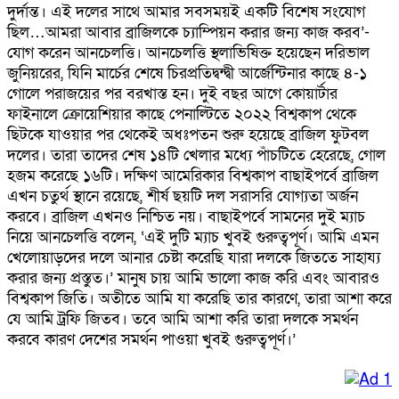
দুর্দান্ত। এই দলের সাথে আমার সবসময়ই একটি বিশেষ সংযোগ
ছিল…আমরা আবার ব্রাজিলকে চ্যাম্পিয়ন করার জন্য কাজ করব’-
যোগ করেন আনচেলত্তি। আনচেলত্তি স্থলাভিষিক্ত হয়েছেন দরিভাল
জুনিয়রের, যিনি মার্চের শেষে চিরপ্রতিদ্বন্দ্বী আর্জেন্টিনার কাছে ৪-১
গোলে পরাজয়ের পর বরখাস্ত হন। দুই বছর আগে কোয়ার্টার
ফাইনালে ক্রোয়েশিয়ার কাছে পেনাল্টিতে ২০২২ বিশ্বকাপ থেকে
ছিটকে যাওয়ার পর থেকেই অধঃপতন শুরু হয়েছে ব্রাজিল ফুটবল
দলের। তারা তাদের শেষ ১৪টি খেলার মধ্যে পাঁচটিতে হেরেছে, গোল
হজম করেছে ১৬টি। দক্ষিণ আমেরিকার বিশ্বকাপ বাছাইপর্বে ব্রাজিল
এখন চতুর্থ স্থানে রয়েছে, শীর্ষ ছয়টি দল সরাসরি যোগ্যতা অর্জন
করবে। ব্রাজিল এখনও নিশ্চিত নয়। বাছাইপর্বে সামনের দুই ম্যাচ
নিয়ে আনচেলত্তি বলেন, ‘এই দুটি ম্যাচ খুবই গুরুত্বপূর্ণ। আমি এমন
খেলোয়াড়দের দলে আনার চেষ্টা করেছি যারা দলকে জিততে সাহায্য
করার জন্য প্রস্তুত।’ মানুষ চায় আমি ভালো কাজ করি এবং আবারও
বিশ্বকাপ জিতি। অতীতে আমি যা করেছি তার কারণে, তারা আশা করে
যে আমি ট্রফি জিতব। তবে আমি আশা করি তারা দলকে সমর্থন
করবে কারণ দেশের সমর্থন পাওয়া খুবই গুরুত্বপূর্ণ।’