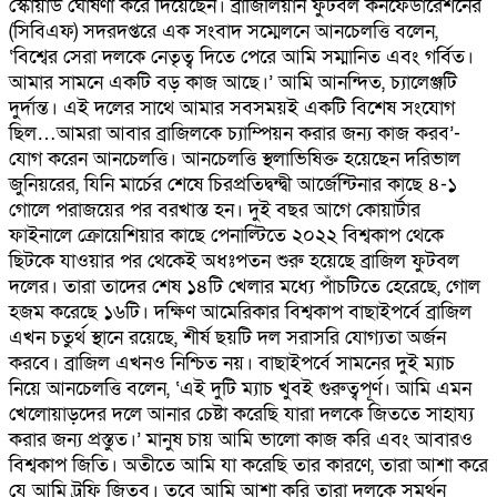
স্কোয়াড ঘোষণা করে দিয়েছেন। ব্রাজিলিয়ান ফুটবল কনফেডারেশনের
(সিবিএফ) সদরদপ্তরে এক সংবাদ সম্মেলনে আনচেলত্তি বলেন,
‘বিশ্বের সেরা দলকে নেতৃত্ব দিতে পেরে আমি সম্মানিত এবং গর্বিত।
আমার সামনে একটি বড় কাজ আছে।’ আমি আনন্দিত, চ্যালেঞ্জটি
দুর্দান্ত। এই দলের সাথে আমার সবসময়ই একটি বিশেষ সংযোগ
ছিল…আমরা আবার ব্রাজিলকে চ্যাম্পিয়ন করার জন্য কাজ করব’-
যোগ করেন আনচেলত্তি। আনচেলত্তি স্থলাভিষিক্ত হয়েছেন দরিভাল
জুনিয়রের, যিনি মার্চের শেষে চিরপ্রতিদ্বন্দ্বী আর্জেন্টিনার কাছে ৪-১
গোলে পরাজয়ের পর বরখাস্ত হন। দুই বছর আগে কোয়ার্টার
ফাইনালে ক্রোয়েশিয়ার কাছে পেনাল্টিতে ২০২২ বিশ্বকাপ থেকে
ছিটকে যাওয়ার পর থেকেই অধঃপতন শুরু হয়েছে ব্রাজিল ফুটবল
দলের। তারা তাদের শেষ ১৪টি খেলার মধ্যে পাঁচটিতে হেরেছে, গোল
হজম করেছে ১৬টি। দক্ষিণ আমেরিকার বিশ্বকাপ বাছাইপর্বে ব্রাজিল
এখন চতুর্থ স্থানে রয়েছে, শীর্ষ ছয়টি দল সরাসরি যোগ্যতা অর্জন
করবে। ব্রাজিল এখনও নিশ্চিত নয়। বাছাইপর্বে সামনের দুই ম্যাচ
নিয়ে আনচেলত্তি বলেন, ‘এই দুটি ম্যাচ খুবই গুরুত্বপূর্ণ। আমি এমন
খেলোয়াড়দের দলে আনার চেষ্টা করেছি যারা দলকে জিততে সাহায্য
করার জন্য প্রস্তুত।’ মানুষ চায় আমি ভালো কাজ করি এবং আবারও
বিশ্বকাপ জিতি। অতীতে আমি যা করেছি তার কারণে, তারা আশা করে
যে আমি ট্রফি জিতব। তবে আমি আশা করি তারা দলকে সমর্থন