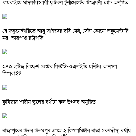
ধামরাইয়ে মাদকবিরোধী ফুটবল টুর্নামেন্টের উদ্বোধনী ম্যাচ অনুষ্ঠিত
যে ডকুমেন্টারিতে আবু সাঈদের ছবি নেই, সেটা কোনো ডকুমেন্টারি
নয়: ভারপ্রাপ্ত রাষ্ট্রপতি
২৪০ হার্টজ রিফ্রেশ রেটের কিউডি-ওএলইডি মনিটর আনলো
গিগাবাইট
কুমিল্লায় শাহীন স্কুলের বর্ণাঢ্য ফল উৎসব অনুষ্ঠিত
রাজাপুরের উত্তর উত্তমপুর গ্রামে ২ কিলোমিটার রাস্তা মরণফাঁদ, বর্ষায়