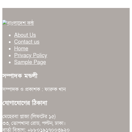
About Us
Contact us
Home
Privacy Policy
Sample Page
সম্পাদক মন্ডলী
সম্পাদক ও প্রকাশক : ফারুক খান
যোগাযোগের ঠিকানা
মেহেরবা প্লাজা (লিফটের ১৫)
৩৩, তোপখানা রোড, পল্টন, ঢাকা।
বার্তা বিভাগ: +৮৮০১৯১৭০০৩৯২০