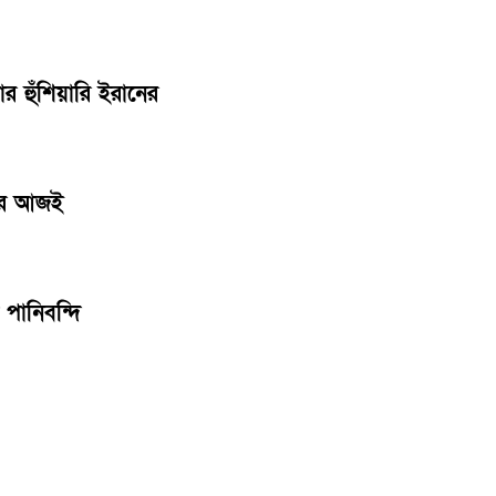
ার হুঁশিয়ারি ইরানের
পারে আজই
পানিবন্দি