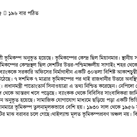
২৫
১৯৬ বার পঠিত
িশালী ভূমিকম্প অনুভূত হয়েছে। ভূমিকম্পের কেন্দ্র ছিল মিয়ানমার। স্থানী
ে, ভূমিকম্পের কেন্দ্রস্থল ছিল দেশটির উত্তর-পশ্চিমাঞ্চলীয় সাগাইং শহ
 ব্যাংককে সরকারি অফিসের নির্মাণাধীন একটি ৩০তলা বিশিষ্ট আকাশচু
ঠেছে। ৭ দশমিক ৭ মাত্রার ভূমিকম্পের পর থাই রাজধানীর উত্তরে অবস্থ
 প্রধানমন্ত্রী পাতোংতার্ন সিনাওয়াত্রা এ তথ্য নিশ্চিত করেছেন। নেপি
 ছাদ থেকে আস্তরণ খসে পড়েছে। ব্যাংকক থেকে বিবিসির সাংবাদিকরা জ
পন অনুভূত হয়েছে। সামাজিক যোগাযোগ মাধ্যমে ছড়িয়ে পড়া একটি ভিডিওত
য়ানমারে ভূমিকম্প তুলনামূলকভাবে বেশি হয়। ১৯৩০ সাল থেকে ১৯৫৬ স
মাঝ বরাবর চলে গেছে।থাইল্যান্ড মূলত ভূমিকম্পপ্রবণ অঞ্চল নয়। কিন্ত