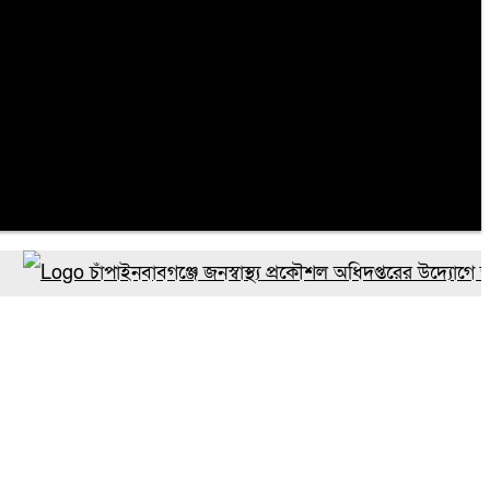
চাঁপাইনবাবগঞ্জে জনস্বাস্থ্য প্রকৌশল অধিদপ্তরের উদ্যোগে জুলাই গ