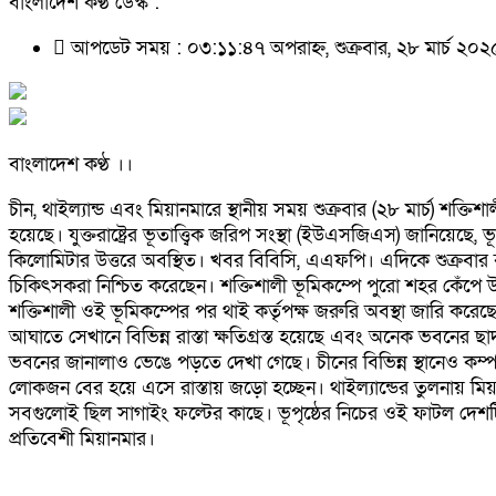
বাংলাদেশ কণ্ঠ ডেস্ক :
আপডেট সময় : ০৩:১১:৪৭ অপরাহ্ন, শুক্রবার, ২৮ মার্চ ২০
বাংলাদেশ কণ্ঠ ।।
চীন, থাইল্যান্ড এবং মিয়ানমারে স্থানীয় সময় শুক্রবার (২৮ মার্চ) শক্ত
হয়েছে। যুক্তরাষ্ট্রের ভূতাত্ত্বিক জরিপ সংস্থা (ইউএসজিএস) জানিয়েছ
কিলোমিটার উত্তরে অবস্থিত। খবর বিবিসি, এএফপি। এদিকে শুক্রবার
চিকিৎসকরা নিশ্চিত করেছেন। শক্তিশালী ভূমিকম্পে পুরো শহর কেঁপে উ
শক্তিশালী ওই ভূমিকম্পের পর থাই কর্তৃপক্ষ জরুরি অবস্থা জারি করেছে।
আঘাতে সেখানে বিভিন্ন রাস্তা ক্ষতিগ্রস্ত হয়েছে এবং অনেক ভবনের
ভবনের জানালাও ভেঙে পড়তে দেখা গেছে। চীনের বিভিন্ন স্থানেও কম্
লোকজন বের হয়ে এসে রাস্তায় জড়ো হচ্ছেন। থাইল্যান্ডের তুলনায় মি
সবগুলোই ছিল সাগাইং ফল্টের কাছে। ভূপৃষ্ঠের নিচের ওই ফাটল দেশটির 
প্রতিবেশী মিয়ানমার।