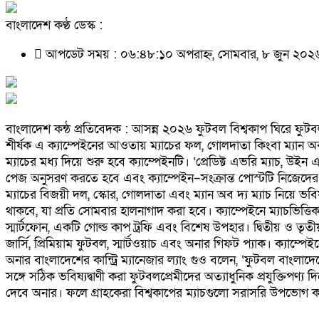
বাংলাদেশ কণ্ঠ ডেস্ক :
আপডেট সময় : ০৬:৪৮:১০ অপরাহ্ন, সোমবার, ৮ জুন ২০
বাংলাদেশ কন্ঠ প্রতিবেদক : আসন্ন ২০২৬ ফুটবল বিশ্বকাপ ঘিরে ফুটব
শীর্ষক এ ক্যাম্পেইনের আওতায় ম্যাচের ফল, গোলদাতা কিংবা ম্যান অব দ
ম্যাচের মধ্য দিয়ে শুরু হবে ক্যাম্পেইনটি। ‘প্রেডিক্ট এভরি ম্যাচ,
পেজ অনুসরণ করতে হবে এবং ক্যাম্পেইন–সংক্রান্ত পোস্টটি নিজেদে
ম্যাচের বিজয়ী দল, স্কোর, গোলদাতা এবং ম্যান অব দ্য ম্যাচ নিয়ে ভবি
থাকবে, যা প্রতি সোমবার হালনাগাদ করা হবে। ক্যাম্পেইনে ম্যাচভিত্তিক, 
স্মার্টফোন, একটি গোল্ড কাপ ট্রফি এবং বিশেষ উপহার। দ্বিতীয় ও তৃ
জার্সি, প্রিমিয়াম ফুটবল, স্মার্টওয়াচ এবং অনার গিফট প্যাক। ক্যাম্প
অনার বাংলাদেশের কান্ট্রি ম্যানেজার ল্যাং গুও বলেন, ‘ফুটবল বাংল
সঙ্গে সঠিক ভবিষ্যদ্বাণী করা ফুটবলপ্রেমীদের অত্যাধুনিক প্রযুক্তিপণ্
দেবে অনার। ফলে গ্রাহকেরা বিশ্বকাপের ম্যাচগুলো সরাসরি উপভোগ