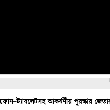
্মার্টফোন–ট্যাবলেটসহ আকর্ষণীয় পুরস্কার জেত