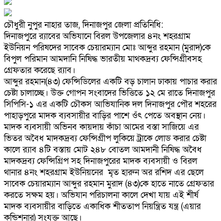
চৌধুরী নুপুর নাহার তাজ, দিনাজপুর জেলা প্রতিনিধি:
দিনাজপুরে র‍্যাবের অভিযানে বিরল উপজেলার ৪নং শহরগ্রাম
ইউনিয়ন পরিষদের সাবেক চেয়ারম‍্যান মোঃ আব্দুর রহমান (মুরাদ)কে
বিপুল পরিমান আমদানি নিষিদ্ধ ভারতীয় মাথকদ্রব‍্য ফেন্সিগ্রীবসহ
গ্রেফতার করেছে র‍্যাব।
আব্দুর রহমান(৪৩) ফেন্সিডিলের একটি বড় চালান ঢাকায় পাচার করার
চেষ্টা চালাচ্ছে। উক্ত গোপন সংবাদের ভিত্তিতে ১২ মে রাতে দিনাজপুর
সিপিসি-১ এর একটি চৌকস আভিযানিক দল দিনাজপুর পৌর শহরের
পাহাড়পুরে মাদক ব্যবসায়ীর বাড়ির পাশে ওঁৎ পেতে অবস্থান নেয়।
মাদক ব্যবসায়ী অভিনব কায়দায় কাঁচা আমের বস্তা সাজিয়ে এর
ভিতর অবৈধ মাদকদ্রব্য ফেন্সিগ্রীপ লুকিয়ে ট্রাকে লোড করার চেষ্টা
কালে র‌্যাব ৪টি বস্তায় মোট ২৪৮ বোতল আমদানী নিষিদ্ধ অবৈধ
মাদকদ্রব্য ফেন্সিগ্রিপ সহ দিনাজপুরের মাদক ব্যবসায়ী ও বিরল
থানার ৪নং শহরগ্রাম ইউনিয়নের মৃত হারুন অর রশিদ এর ছেলে
সাবেক চেয়ারম্যান আব্দুর রহমান মুরাদ (৪৩)কে হাতে নাতে গ্রেফতার
করতে সক্ষম হয়। অভিযান পরিচালনা কালে দেখা যায় এই শীর্ষ
মাদক ব্যবসায়ীর বাড়িতে একাধিক শীততাপ নিয়ন্ত্রিত যন্ত্র (এয়ার
কন্ডিশনার) সংযুক্ত আছে।