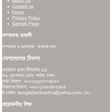
About Us
Contact us
Home
Privacy Policy
Sample Page
সম্পাদক মন্ডলী
সম্পাদক ও প্রকাশক : ফারুক খান
যোগাযোগের ঠিকানা
মেহেরবা প্লাজা (লিফটের ১৫)
৩৩, তোপখানা রোড, পল্টন, ঢাকা।
বার্তা বিভাগ: +৮৮০১৯১৭০০৩৯২০
বিজ্ঞাপন বিভাগ: +৮৮০১৭৬৮৩৮২৩৮৪
ই-মেইল: bangladeshkantha@yahoo.com<.br>
প্রয়োজনীয় লিঙ্ক