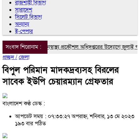
রাজশাহী বিভাগ
সারাদেশ
সিলেট বিভাগ
অন্যান্য
ই-পেপার
াঁপাইনবাবগঞ্জে জনস্বাস্থ্য প্রকৌশল অধিদপ্তরের উদ্যোগে জুলাই গণঅভ্য
সংবাদ শিরোনাম :
প্রচ্ছদ /
জেলা
বিপুল পরিমান মাদকদ্রব‍্যসহ বিরলের
সাবেক ইউপি চেয়ারম‍্যান গ্রেফতার
বাংলাদেশ কণ্ঠ ডেস্ক :
আপডেট সময় : ০৭:৩৩:২৭ অপরাহ্ন, শনিবার, ১৩ মে ২০২৩
১৯৩ বার পঠিত