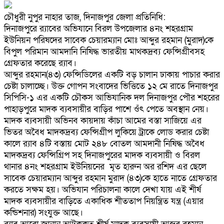
চৌধুরী নুপুর নাহার তাজ, দিনাজপুর জেলা প্রতিনিধি:
দিনাজপুরে র‍্যাবের অভিযানে বিরল উপজেলার ৪নং শহরগ্রাম
ইউনিয়ন পরিষদের সাবেক চেয়ারম‍্যান মোঃ আব্দুর রহমান (মুরাদ)কে
বিপুল পরিমান আমদানি নিষিদ্ধ ভারতীয় মাথকদ্রব‍্য ফেন্সিগ্রীবসহ
গ্রেফতার করেছে র‍্যাব।
আব্দুর রহমান(৪৩) ফেন্সিডিলের একটি বড় চালান ঢাকায় পাচার করার
চেষ্টা চালাচ্ছে। উক্ত গোপন সংবাদের ভিত্তিতে ১২ মে রাতে দিনাজপুর
সিপিসি-১ এর একটি চৌকস আভিযানিক দল দিনাজপুর পৌর শহরের
পাহাড়পুরে মাদক ব্যবসায়ীর বাড়ির পাশে ওঁৎ পেতে অবস্থান নেয়।
মাদক ব্যবসায়ী অভিনব কায়দায় কাঁচা আমের বস্তা সাজিয়ে এর
ভিতর অবৈধ মাদকদ্রব্য ফেন্সিগ্রীপ লুকিয়ে ট্রাকে লোড করার চেষ্টা
কালে র‌্যাব ৪টি বস্তায় মোট ২৪৮ বোতল আমদানী নিষিদ্ধ অবৈধ
মাদকদ্রব্য ফেন্সিগ্রিপ সহ দিনাজপুরের মাদক ব্যবসায়ী ও বিরল
থানার ৪নং শহরগ্রাম ইউনিয়নের মৃত হারুন অর রশিদ এর ছেলে
সাবেক চেয়ারম্যান আব্দুর রহমান মুরাদ (৪৩)কে হাতে নাতে গ্রেফতার
করতে সক্ষম হয়। অভিযান পরিচালনা কালে দেখা যায় এই শীর্ষ
মাদক ব্যবসায়ীর বাড়িতে একাধিক শীততাপ নিয়ন্ত্রিত যন্ত্র (এয়ার
কন্ডিশনার) সংযুক্ত আছে।