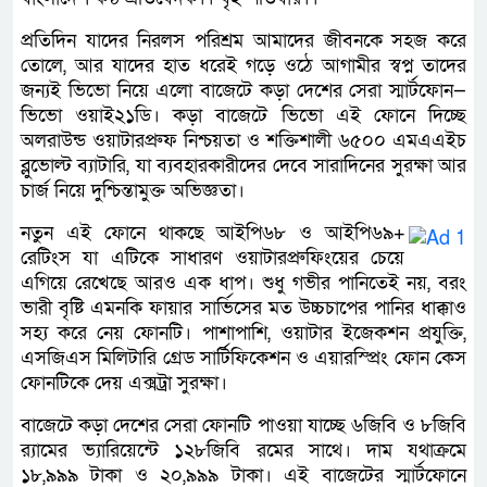
প্রতিদিন যাদের নিরলস পরিশ্রম আমাদের জীবনকে সহজ করে
তোলে, আর যাদের হাত ধরেই গড়ে ওঠে আগামীর স্বপ্ন তাদের
জন্যই ভিভো নিয়ে এলো বাজেটে কড়া দেশের সেরা স্মার্টফোন—
ভিভো ওয়াই২১ডি। কড়া বাজেটে ভিভো এই ফোনে দিচ্ছে
অলরাউন্ড ওয়াটারপ্রুফ নিশ্চয়তা ও শক্তিশালী ৬৫০০ এমএএইচ
ব্লুভোল্ট ব্যাটারি, যা ব্যবহারকারীদের দেবে সারাদিনের সুরক্ষা আর
চার্জ নিয়ে দুশ্চিন্তামুক্ত অভিজ্ঞতা।
নতুন এই ফোনে থাকছে আইপি৬৮ ও আইপি৬৯+
রেটিংস যা এটিকে সাধারণ ওয়াটারপ্রুফিংয়ের চেয়ে
এগিয়ে রেখেছে আরও এক ধাপ। শুধু গভীর পানিতেই নয়, বরং
ভারী বৃষ্টি এমনকি ফায়ার সার্ভিসের মত উচ্চচাপের পানির ধাক্কাও
সহ্য করে নেয় ফোনটি। পাশাপাশি, ওয়াটার ইজেকশন প্রযুক্তি,
এসজিএস মিলিটারি গ্রেড সার্টিফিকেশন ও এয়ারস্প্রিং ফোন কেস
ফোনটিকে দেয় এক্সট্রা সুরক্ষা।
বাজেটে কড়া দেশের সেরা ফোনটি পাওয়া যাচ্ছে ৬জিবি ও ৮জিবি
র‍্যামের ভ্যারিয়েন্টে ১২৮জিবি রমের সাথে। দাম যথাক্রমে
১৮,৯৯৯ টাকা ও ২০,৯৯৯ টাকা। এই বাজেটের স্মার্টফোনে