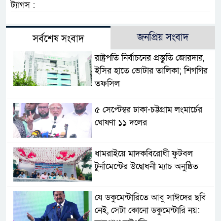
ট্যাগস :
জনপ্রিয় সংবাদ
সর্বশেষ সংবাদ
রাষ্ট্রপতি নির্বাচনের প্রস্তুতি জোরদার,
ইসির হাতে ভোটার তালিকা; শিগগির
তফসিল
৫ সেপ্টেম্বর ঢাকা-চট্টগ্রাম লংমার্চের
ঘোষণা ১১ দলের
ধামরাইয়ে মাদকবিরোধী ফুটবল
টুর্নামেন্টের উদ্বোধনী ম্যাচ অনুষ্ঠিত
যে ডকুমেন্টারিতে আবু সাঈদের ছবি
নেই, সেটা কোনো ডকুমেন্টারি নয়: