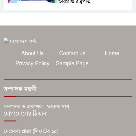
ভারপ্রাপ্ত রাষ্ট্রপতি
২৪০ হার্টজ রিফ্রেশ রেটের কিউডি-
ওএলইডি মনিটর আনলো গিগাবাইট
সারাদিন নিরবচ্ছিন্ন পাওয়ার নিশ্চিতে
নতুন সি-সিরিজ স্মার্টফোন নিয়ে
About Us
Contact us
Home
আসছে রিয়েলমি
Privacy Policy
Sample Page
রাজাপুরের উত্তর উত্তমপুর গ্রামে ২
কিলোমিটার রাস্তা মরণফাঁদ, বর্ষায় চরম
সম্পাদক মন্ডলী
ভোগান্তিতে শত শত শিক্ষার্থী
সম্পাদক ও প্রকাশক : ফারুক খান
মাদকে জড়িত পুলিশ সদস্যদের
যোগাযোগের ঠিকানা
বিরুদ্ধেই আগে ব্যবস্থা: খুলনা রেঞ্জ
ডিআইজি
মেহেরবা প্লাজা (লিফটের ১৫)