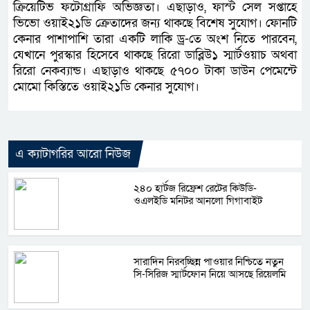
ক্রিয়েটিভ ফটোগ্রাফি অভিজ্ঞতা। এছাড়াও, ফার্স্ট সেল সপ্তাহে
ভিভো ওয়াই২১ডি ক্রেতাদের জন্য থাকছে বিশেষ সুযোগ। ফোনটি
কেনার পাশাপাশি তারা একটি লাকি ড্র-তে অংশ নিতে পারবেন,
যেখানে পুরস্কার হিসেবে থাকছে রিরো ডাব্লিউ১ স্মার্টওয়াচ অথবা
রিরো নেকব্যান্ড। এছাড়াও থাকছে ৫৭০০ টাকা ডাউন পেমেন্টে
মোমো কিস্তিতে ওয়াই২১ডি কেনার সুযোগ।
এ ক্যাটাগরির আরো নিউজ
২৪০ হার্টজ রিফ্রেশ রেটের কিউডি-
ওএলইডি মনিটর আনলো গিগাবাইট
সারাদিন নিরবচ্ছিন্ন পাওয়ার নিশ্চিতে নতুন
সি-সিরিজ স্মার্টফোন নিয়ে আসছে রিয়েলমি