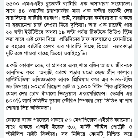
৬৫০০ এমএএইচ ব্লুভোল্ট ব্যাটারি এক অসাধারণ সংযোজন।
সাথে ৪৪ ওয়াটের ফ্ল্যাশচার্জার মাত্র এক ঘন্টার চার্জেই দেয়
সারাদিনের ব্যাটারি ব্যাকাপ। তাই, সারাদিনের কর্মব্যস্ততায় থাকছে
না হরহামেশা চার্জ দেওয়া নিয়ে দুশ্চিন্তা। আর এক চার্জেই প্রায়
২২ ঘন্টা ইউটিউবে অথবা ১৯ ঘন্টা পর্যন্ত টিকটকে ভিডিও স্ট্রিম
করা যাবে এই ফোন দিয়ে। প্রতিদিনের টাফ ব্যবহারেও ফোনটিতে
৫ বছরের ব্যাটারি হেলথ এর গ্যারান্টি দিচ্ছে ভিভো। নজরকাড়া
দুটি রঙে পাওয়া যাচ্ছে ভিভো ওয়াই২১ডি।
একটি কোরাল রেড, যা প্রাণবন্ত এবং শান্ত রঙিন আভায় জীবনকে
আনন্দিত করে। অন্যটি, চোখে পড়ার মতো জেড গ্রীন কালার।
মাল্টিমিডিয়া অভিজ্ঞতাকে আরও প্রিমিয়াম করে এর ৬.৬৮-ইঞ্চি
ডচ ডিসপ্লে। ৯০হার্জ রিফ্রেশ রেট ও ১,০০০ নিটস পিক ব্রাইটনেস
যেমন দেয় চোখ ধাঁধানো ভিজ্যুয়াল এক্সপেরিয়েন্স। তেমনি এর
৪০০% লার্জ ভলিউম ডুয়াল স্টেরিও স্পিকার দেয় ভিডিও বা গান
শোনার ভিন্ন অভিজ্ঞতা।
ফোনের ব্যাক প্যানেলে থাকছে ৫০ মেগাপিক্সেল এইচডি ক্যামেরা।
সাথে থাকছে এআই ইরেজ ৩.০, মাল্টি স্টাইল পোট্রেট ও
স্টাইলিশ নাইট ফিল্টার। সব মিলিয়ে ফোনটি নিশ্চিত করে