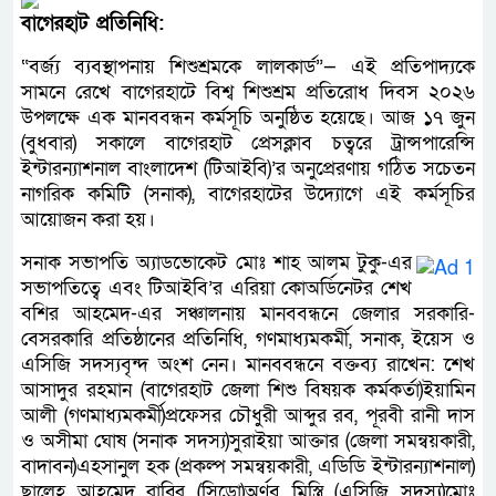
বাগেরহাট প্রতিনিধি:
“বর্জ্য ব্যবস্থাপনায় শিশুশ্রমকে লালকার্ড”— এই প্রতিপাদ্যকে
সামনে রেখে বাগেরহাটে বিশ্ব শিশুশ্রম প্রতিরোধ দিবস ২০২৬
উপলক্ষে এক মানববন্ধন কর্মসূচি অনুষ্ঠিত হয়েছে। আজ ১৭ জুন
(বুধবার) সকালে বাগেরহাট প্রেসক্লাব চত্বরে ট্রান্সপারেন্সি
ইন্টারন্যাশনাল বাংলাদেশ (টিআইবি)’র অনুপ্রেরণায় গঠিত সচেতন
নাগরিক কমিটি (সনাক), বাগেরহাটের উদ্যোগে এই কর্মসূচির
আয়োজন করা হয়।
​সনাক সভাপতি অ্যাডভোকেট মোঃ শাহ আলম টুকু-এর
সভাপতিত্বে এবং টিআইবি’র এরিয়া কোঅর্ডিনেটর শেখ
বশির আহমেদ-এর সঞ্চালনায় মানববন্ধনে জেলার সরকারি-
বেসরকারি প্রতিষ্ঠানের প্রতিনিধি, গণমাধ্যমকর্মী, সনাক, ইয়েস ও
এসিজি সদস্যবৃন্দ অংশ নেন। মানববন্ধনে বক্তব্য রাখেন: ​শেখ
আসাদুর রহমান (বাগেরহাট জেলা শিশু বিষয়ক কর্মকর্তা)​ইয়ামিন
আলী (গণমাধ্যমকর্মী)​প্রফেসর চৌধুরী আব্দুর রব, পূরবী রানী দাস
ও অসীমা ঘোষ (সনাক সদস্য)​সুরাইয়া আক্তার (জেলা সমন্বয়কারী,
বাদাবন)​এহসানুল হক (প্রকল্প সমন্বয়কারী, এডিডি ইন্টারন্যাশনাল)​
ছালেহ আহমেদ রাব্বি (সিডো)​অর্ণব মিস্ত্রি (এসিজি সদস্য)​মোঃ