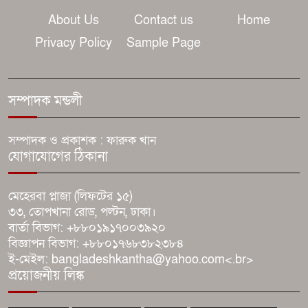
About Us
Contact us
Home
ভূমিকম্প ঝুঁকি কমাতে ত্রুটিপূর্ণ
Privacy Policy
Sample Page
ভবনের বিরুদ্ধে ব্যবস্থা নেওয়া হচ্ছে:
রাজউক চেয়ারম্যান
সম্পাদক মন্ডলী
মানসম্মত শিক্ষা নিশ্চিত করতে
ব্রাহ্মণবাড়িয়ায় শিক্ষকদের সঙ্গে জেলা
প্রশাসনের মতবিনিময়।
সম্পাদক ও প্রকাশক : ফারুক খান
যোগাযোগের ঠিকানা
কসবায় ২৬৪ কেজি গাঁজাসহ মাদক
ব্যবসায়ী গ্রেফতার
মেহেরবা প্লাজা (লিফটের ১৫)
৩৩, তোপখানা রোড, পল্টন, ঢাকা।
বার্তা বিভাগ: +৮৮০১৯১৭০০৩৯২০
আশুগঞ্জে মেঘনা নদী থেকে বালু
বিজ্ঞাপন বিভাগ: +৮৮০১৭৬৮৩৮২৩৮৪
উত্তোলনের প্রতিবাদে মানববন্ধন, ঢাকা-
ই-মেইল: bangladeshkantha@yahoo.com<.br>
সিলেট মহাসড়কে তীব্র যানজট
প্রয়োজনীয় লিঙ্ক
ট্রাম্পের অভিবাসন অভিযানে যুক্তরাষ্ট্রে