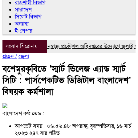
রাজশাহী বিভাগ
সারাদেশ
সিলেট বিভাগ
অন্যান্য
ই-পেপার
াঁপাইনবাবগঞ্জে জনস্বাস্থ্য প্রকৌশল অধিদপ্তরের উদ্যোগে জুলাই গণঅভ্য
সংবাদ শিরোনাম :
প্রচ্ছদ /
জেলা
বশেমুরকৃবিতে ‘স্মার্ট ভিলেজ এ্যান্ড স্মার্ট
সিটি : পার্সপেকটিভ ডিজিটাল বাংলাদেশ’
বিষয়ক কর্মশালা
বাংলাদেশ কণ্ঠ ডেস্ক :
আপডেট সময় : ০৬:৫৬:৪৮ অপরাহ্ন, বৃহস্পতিবার, ১৬ মার্চ
২০২৩
২৪৭ বার পঠিত