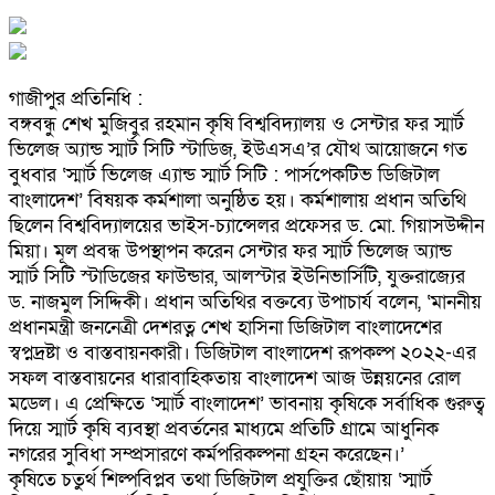
গাজীপুর প্রতিনিধি :
বঙ্গবন্ধু শেখ মুজিবুর রহমান কৃষি বিশ্ববিদ্যালয় ও সেন্টার ফর স্মার্ট
ভিলেজ অ্যান্ড স্মার্ট সিটি স্টাডিজ, ইউএসএ’র যৌথ আয়োজনে গত
বুধবার ‘স্মার্ট ভিলেজ এ্যান্ড স্মার্ট সিটি : পার্সপেকটিভ ডিজিটাল
বাংলাদেশ’ বিষয়ক কর্মশালা অনুষ্ঠিত হয়। কর্মশালায় প্রধান অতিথি
ছিলেন বিশ্ববিদ্যালয়ের ভাইস-চ্যান্সেলর প্রফেসর ড. মো. গিয়াসউদ্দীন
মিয়া। মূল প্রবন্ধ উপস্থাপন করেন সেন্টার ফর স্মার্ট ভিলেজ অ্যান্ড
স্মার্ট সিটি স্টাডিজের ফাউন্ডার, আলস্টার ইউনিভার্সিটি, যুক্তরাজ্যের
ড. নাজমুল সিদ্দিকী। প্রধান অতিথির বক্তব্যে উপাচার্য বলেন, ‘মাননীয়
প্রধানমন্ত্রী জননেত্রী দেশরত্ন শেখ হাসিনা ডিজিটাল বাংলাদেশের
স্বপ্নদ্রষ্টা ও বাস্তবায়নকারী। ডিজিটাল বাংলাদেশ রূপকল্প ২০২২-এর
সফল বাস্তবায়নের ধারাবাহিকতায় বাংলাদেশ আজ উন্নয়নের রোল
মডেল। এ প্রেক্ষিতে ‘স্মার্ট বাংলাদেশ’ ভাবনায় কৃষিকে সর্বাধিক গুরুত্ব
দিয়ে স্মার্ট কৃষি ব্যবস্থা প্রবর্তনের মাধ্যমে প্রতিটি গ্রামে আধুনিক
নগরের সুবিধা সম্প্রসারণে কর্মপরিকল্পনা গ্রহন করেছেন।’
কৃষিতে চতুর্থ শিল্পবিপ্লব তথা ডিজিটাল প্রযুক্তির ছোঁয়ায় ‘স্মার্ট