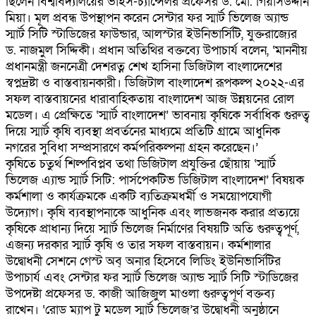
ছিলেন বিশ্ববিদ্যালয়ের ভাইস-চ্যান্সেলর প্রফেসর ড. মো. গিয়াসউদ্দীন
মিয়া। মূল প্রবন্ধ উপস্থাপন করেন সেন্টার ফর স্মার্ট ভিলেজ অ্যান্ড
স্মার্ট সিটি স্টাডিজের ফাউন্ডার, আলস্টার ইউনিভার্সিটি, যুক্তরাজ্যের
ড. নাজমুল সিদ্দিকী। প্রধান অতিথির বক্তব্যে উপাচার্য বলেন, ‘মাননীয়
প্রধানমন্ত্রী জননেত্রী দেশরত্ন শেখ হাসিনা ডিজিটাল বাংলাদেশের
স্বপ্নদ্রষ্টা ও বাস্তবায়নকারী। ডিজিটাল বাংলাদেশ রূপকল্প ২০২২-এর
সফল বাস্তবায়নের ধারাবাহিকতায় বাংলাদেশ আজ উন্নয়নের রোল
মডেল। এ প্রেক্ষিতে ‘স্মার্ট বাংলাদেশ’ ভাবনায় কৃষিকে সর্বাধিক গুরুত্ব
দিয়ে স্মার্ট কৃষি ব্যবস্থা প্রবর্তনের মাধ্যমে প্রতিটি গ্রামে আধুনিক
নগরের সুবিধা সম্প্রসারণে কর্মপরিকল্পনা গ্রহন করেছেন।’
কৃষিতে চতুর্থ শিল্পবিপ্লব তথা ডিজিটাল প্রযুক্তির ছোঁয়ায় ‘স্মার্ট
ভিলেজ এ্যান্ড স্মার্ট সিটি: পার্সপেকটিভ ডিজিটাল বাংলাদেশ’ বিষয়ক
কর্মশালা ও কার্যক্রমকে একটি ব্যতিক্রমধর্মী ও সময়োপযোগী
উদ্যোগ। কৃষি ব্যবস্থাপনাকে আধুনিক এবং লাভজনক করার প্রত্যয়ে
কৃষিকে প্রাধান্য দিয়ে স্মার্ট ভিলেজ নির্মাণের বিষয়টি অতি গুরুত্বপূর্ণ,
এজন্য দরকার স্মার্ট কৃষি ও তার সফল বাস্তবায়ন। কর্মশালার
উদ্বোধনী সেশনে গেস্ট অব্ অনার হিসেবে লিডিং ইউনিভার্সিটির
উপাচার্য এবং সেন্টার ফর স্মার্ট ভিলেজ অ্যান্ড স্মার্ট সিটি স্টাডিজের
উপদেষ্টা প্রফেসর ড. কাজী আজিজুল মাওলা গুরুত্বপূর্ণ বক্তব্য
রাখেন। ‘রোড ম্যাপ টু মডেল স্মার্ট ভিলেজ’র উদ্বোধনী অনুষ্ঠানে