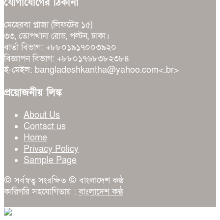
যোগাযোগের ঠিকানা
মেহেরবা প্লাজা (লিফটের ১৫)
৩৩, তোপখানা রোড, পল্টন, ঢাকা।
বার্তা বিভাগ: +৮৮০১৯১৭০০৩৯২০
বিজ্ঞাপন বিভাগ: +৮৮০১৭৬৮৩৮২৩৮৪
ই-মেইল: bangladeshkantha@yahoo.com<.br>
প্রয়োজনীয় লিঙ্ক
About Us
Contact us
Home
Privacy Policy
Sample Page
© সর্বস্বত্ব সংরক্ষিত © বাংলাদেশ কণ্ঠ
কারিগরি সহযোগিতায় :
বাংলাদেশ কণ্ঠ