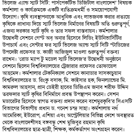
ভিলেজ এ্যান্ড স্মার্ট সিটি: পার্সপেকটিভ ডিজিটাল বাংলাদেশ’ বিষয়ক
কর্মশালা ও কার্যক্রমকে একটি ব্যতিক্রমধর্মী ও সময়োপযোগী
উদ্যোগ। কৃষি ব্যবস্থাপনাকে আধুনিক এবং লাভজনক করার প্রত্যয়ে
কৃষিকে প্রাধান্য দিয়ে স্মার্ট ভিলেজ নির্মাণের বিষয়টি অতি গুরুত্বপূর্ণ,
এজন্য দরকার স্মার্ট কৃষি ও তার সফল বাস্তবায়ন। কর্মশালার
উদ্বোধনী সেশনে গেস্ট অব্ অনার হিসেবে লিডিং ইউনিভার্সিটির
উপাচার্য এবং সেন্টার ফর স্মার্ট ভিলেজ অ্যান্ড স্মার্ট সিটি স্টাডিজের
উপদেষ্টা প্রফেসর ড. কাজী আজিজুল মাওলা গুরুত্বপূর্ণ বক্তব্য
রাখেন। ‘রোড ম্যাপ টু মডেল স্মার্ট ভিলেজ’র উদ্বোধনী অনুষ্ঠানে
সেশনে ছিলেন বিশ্ববিদ্যালয়ের ট্রেজারার প্রফেসর তোফায়েল
আহমেদ। কর্মশালার টেকনিক্যাল সেশনে কানাডার সাসকাচুয়ান
বিশ্ববিদ্যালয়ের ড. রিংকু বসাক, মি. কাইসার হক, ফিনল্যান্ডের মি.
কামরুল আহসান, প্রান ডেইরী হাবের ডিজিএম জনাব শরীফ উদ্দিন
তরফদার স্মার্ট কৃষির বিনির্মাণে প্রবন্ধ উপস্থাপন করেন। সেশন
মডারেটর হিসেবে স্বাগত বক্তব্য প্রদান করেন বশেমুরকৃবি’র সিএসটি
বিভাগের বিভাগীয় প্রধান ড. গনেশ চন্দ্র সাহা। কর্মশালায় নর্থ
আমেরিকা, ইউরোপ, এশিয়া এবং অস্ট্রেলিয়ার বিভিন্ন দেশে অবস্থারত
থেকে বাংলাদেশীসহ বঙ্গবন্ধু শেখ মুজিবুর রহমান কৃষি
বিশ্ববিদ্যালয়ের ছাত্র-ছাত্রী, শিক্ষক, কর্মকর্তাগণ অংশগ্রহন করেন।