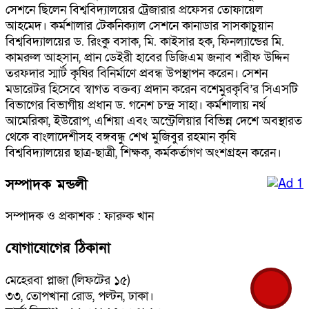
সেশনে ছিলেন বিশ্ববিদ্যালয়ের ট্রেজারার প্রফেসর তোফায়েল
আহমেদ। কর্মশালার টেকনিক্যাল সেশনে কানাডার সাসকাচুয়ান
বিশ্ববিদ্যালয়ের ড. রিংকু বসাক, মি. কাইসার হক, ফিনল্যান্ডের মি.
কামরুল আহসান, প্রান ডেইরী হাবের ডিজিএম জনাব শরীফ উদ্দিন
তরফদার স্মার্ট কৃষির বিনির্মাণে প্রবন্ধ উপস্থাপন করেন। সেশন
মডারেটর হিসেবে স্বাগত বক্তব্য প্রদান করেন বশেমুরকৃবি’র সিএসটি
বিভাগের বিভাগীয় প্রধান ড. গনেশ চন্দ্র সাহা। কর্মশালায় নর্থ
আমেরিকা, ইউরোপ, এশিয়া এবং অস্ট্রেলিয়ার বিভিন্ন দেশে অবস্থারত
থেকে বাংলাদেশীসহ বঙ্গবন্ধু শেখ মুজিবুর রহমান কৃষি
বিশ্ববিদ্যালয়ের ছাত্র-ছাত্রী, শিক্ষক, কর্মকর্তাগণ অংশগ্রহন করেন।
সম্পাদক মন্ডলী
সম্পাদক ও প্রকাশক : ফারুক খান
যোগাযোগের ঠিকানা
মেহেরবা প্লাজা (লিফটের ১৫)
৩৩, তোপখানা রোড, পল্টন, ঢাকা।