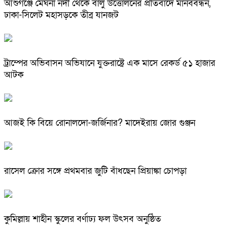
আশুগঞ্জে মেঘনা নদী থেকে বালু উত্তোলনের প্রতিবাদে মানববন্ধন,
ঢাকা-সিলেট মহাসড়কে তীব্র যানজট
ট্রাম্পের অভিবাসন অভিযানে যুক্তরাষ্ট্রে এক মাসে রেকর্ড ৫১ হাজার
আটক
আজই কি বিয়ে রোনালদো-জর্জিনার? মাদেইরায় জোর গুঞ্জন
রাসেল ক্রোর সঙ্গে প্রথমবার জুটি বাঁধছেন প্রিয়াঙ্কা চোপড়া
কুমিল্লায় শাহীন স্কুলের বর্ণাঢ্য ফল উৎসব অনুষ্ঠিত