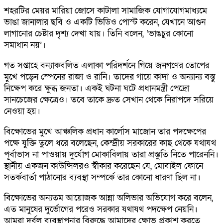
শহরটির মেয়র মারিয়া জোসে কাটালা সামাজিক যোগাযোগমাধ্যমে
ভাঙা জানালার ছবি ও একটি ভিডিও পোস্ট করেন, যেখানে আগুন
লাগানোর চেষ্টার দৃশ্য দেখা যায়। তিনি বলেন, ‘ভাঙচুর কোনো
সমাধান নয়’।
গত সপ্তাহে বন্যাকবলিত এলাকা পরিদর্শনে গিয়ে জনগণের তোপের
মুখে পড়েন স্পেনের রাজা ও রানি। তাদের গায়ে কাদা ও অন্যান্য বস্তু
নিক্ষেপ করে ক্ষুব্ধ জনতা। একই ঘটনা ঘটে প্রধানমন্ত্রী পেদ্রো
সানচেজের ক্ষেত্রেও। তবে তাকে দ্রুত সেখান থেকে নিরাপদে সরিয়ে
নেওয়া হয়।
বিক্ষোভের মুখে আঞ্চলিক প্রধান কার্লোস মাজোন তার পদক্ষেপের
পক্ষে যুক্তি তুলে ধরে বলেছেন, কেন্দ্রীয় সরকারের কাছ থেকে যথাযথ
পূর্বাভাস না পাওয়ায় দুর্যোগ মোকাবিলায় তারা প্রস্তুতি নিতে পারেননি।
স্থানীয় একজন কাউন্সিলরও স্বীকার করেছেন যে, মোবাইল ফোনে
সতর্কবার্তা পাঠানোর ব্যবস্থা সম্পর্কে তার কোনো ধারণা ছিল না।
বিক্ষোভের অন্যতম আয়োজক আন্না অলিভার অভিযোগ করে বলেন,
এত মানুষের দুর্ভোগের পরেও সরকার যথাযথ পদক্ষেপ নেয়নি।
আমরা দুর্বল ব্যবস্থাপনার বিরুদ্ধে আমাদের ক্ষোভ প্রকাশ করতে