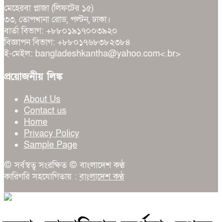
মেহেরবা প্লাজা (লিফটের ১৫)
৩৩, তোপখানা রোড, পল্টন, ঢাকা।
বার্তা বিভাগ: +৮৮০১৯১৭০০৩৯২০
বিজ্ঞাপন বিভাগ: +৮৮০১৭৬৮৩৮২৩৮৪
ই-মেইল: bangladeshkantha@yahoo.com<.br>
প্রয়োজনীয় লিঙ্ক
About Us
Contact us
Home
Privacy Policy
Sample Page
© সর্বস্বত্ব সংরক্ষিত © বাংলাদেশ কণ্ঠ
কারিগরি সহযোগিতায় :
বাংলাদেশ কণ্ঠ