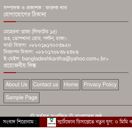
মানসম্মত শিক্ষা নিশ্চিত করতে
সম্পাদক ও প্রকাশক : ফারুক খান
ব্রাহ্মণবাড়িয়ায় শিক্ষকদের সঙ্গে জেলা
যোগাযোগের ঠিকানা
প্রশাসনের মতবিনিময়।
মেহেরবা প্লাজা (লিফটের ১৫)
কসবায় ২৬৪ কেজি গাঁজাসহ মাদক
৩৩, তোপখানা রোড, পল্টন, ঢাকা।
ব্যবসায়ী গ্রেফতার
বার্তা বিভাগ: +৮৮০১৯১৭০০৩৯২০
বিজ্ঞাপন বিভাগ: +৮৮০১৭৬৮৩৮২৩৮৪
ই-মেইল: bangladeshkantha@yahoo.com<.br>
আশুগঞ্জে মেঘনা নদী থেকে বালু
প্রয়োজনীয় লিঙ্ক
উত্তোলনের প্রতিবাদে মানববন্ধন, ঢাকা-
সিলেট মহাসড়কে তীব্র যানজট
About Us
Contact us
Home
Privacy Policy
Sample Page
© সর্বস্বত্ব সংরক্ষিত © বাংলাদেশ কণ্ঠ
সংবাদ শিরোনাম :
স্মার্টফোন ডিসপ্লেতে নতুন যুগ: ০ মিমি ব
কারিগরি সহযোগিতায় :
বাংলাদেশ কণ্ঠ