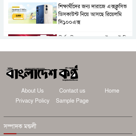
শিক্ষার্থীদের জন্য দারাজে এক্সক্লুসিভ
ডিসকাউন্ট নিয়ে আসছে রিয়েলমি
সি১০০এক্স
দীর্ঘস্থায়ী ৭,৫০০ এমএএইচ ব্যাটারি
এবং শক্তিশালী গরিলা গ্লাস ৭আই
সুরক্ষা নিয়ে শাওমি উন্মোচন করল
নতুন রেডমি ১৭
ধামরাইয়ে দেপাশাই চ্যাম্পিয়ন্স লীগ
ফুটবল ফাইনাল টুর্নামেন্ট অনুষ্ঠিত
About Us
Contact us
Home
হয়েছে
Privacy Policy
Sample Page
ভূমিকম্প ঝুঁকি কমাতে ত্রুটিপূর্ণ
ভবনের বিরুদ্ধে ব্যবস্থা নেওয়া হচ্ছে:
রাজউক চেয়ারম্যান
সম্পাদক মন্ডলী