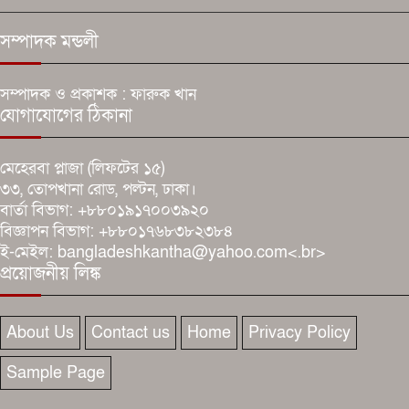
সম্পাদক মন্ডলী
সম্পাদক ও প্রকাশক : ফারুক খান
যোগাযোগের ঠিকানা
মেহেরবা প্লাজা (লিফটের ১৫)
৩৩, তোপখানা রোড, পল্টন, ঢাকা।
বার্তা বিভাগ: +৮৮০১৯১৭০০৩৯২০
বিজ্ঞাপন বিভাগ: +৮৮০১৭৬৮৩৮২৩৮৪
ই-মেইল: bangladeshkantha@yahoo.com<.br>
প্রয়োজনীয় লিঙ্ক
About Us
Contact us
Home
Privacy Policy
Sample Page