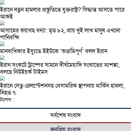
ইরানে নতুন হামলার প্রস্তুতিতে যুক্তরাষ্ট্র? সিদ্ধান্ত আসতে পারে
আজই
আসামের ভয়াবহ বন্যা: মৃত ৮২, প্রায় দুই লাখ মানুষ এখনো
পানিবন্দি
মানবাধিকার ইস্যুতে ইইউকে ‘ভণ্ডামিপূর্ণ’ বলল ইরান
ইরান সংকটে ট্রাম্পের সামনে দীর্ঘমেয়াদি সংঘাতের আশঙ্কা,
বলছে নিউইয়র্ক টাইমস
ইরানে সেতু-রেলস্টেশনসহ বেসামরিক স্থাপনায় মার্কিন হামলা,
নিহত ৭
ট্যাগস :
সর্বশেষ সংবাদ
জনপ্রিয় সংবাদ