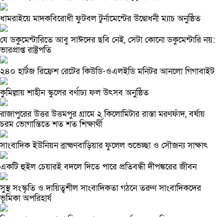
ধামরাইয়ে মাদকবিরোধী ফুটবল টুর্নামেন্টের উদ্বোধনী ম্যাচ অনুষ্ঠিত
যে ডকুমেন্টারিতে আবু সাঈদের ছবি নেই, সেটা কোনো ডকুমেন্টারি নয়:
ভারপ্রাপ্ত রাষ্ট্রপতি
২৪০ হার্টজ রিফ্রেশ রেটের কিউডি-ওএলইডি মনিটর আনলো গিগাবাইট
কুমিল্লায় শাহীন স্কুলের বর্ণাঢ্য ফল উৎসব অনুষ্ঠিত
রাজাপুরের উত্তর উত্তমপুর গ্রামে ২ কিলোমিটার রাস্তা মরণফাঁদ, বর্ষায়
চরম ভোগান্তিতে শত শত শিক্ষার্থী
সাংবাদিক ইউনিয়ন ব্রাহ্মণবাড়িয়ার ফুলেল শুভেচ্ছা ও সৌজন্য সাক্ষাৎ
একটি হুইল চেয়ারই বদলে দিতে পারে প্রতিবন্ধী দীপঙ্করের জীবন
সুস্থ সংস্কৃতি ও দায়িত্বশীল সাংবাদিকতা গঠনে তরুণ সাংবাদিকদের
ভূমিকা অপরিহার্য