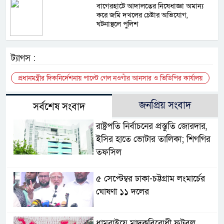
বাগেরহাটে আদালতের নিষেধাজ্ঞা অমান্য
করে জমি দখলের চেষ্টার অভিযোগ,
ঘটনাস্থলে পুলিশ
ট্যাগস :
প্রধানমন্ত্রীর দিকনির্দেশনায় পাল্টে গেল নওগাঁর আনসার ও ভিডিপির কার্যালয়
জনপ্রিয় সংবাদ
সর্বশেষ সংবাদ
রাষ্ট্রপতি নির্বাচনের প্রস্তুতি জোরদার,
ইসির হাতে ভোটার তালিকা; শিগগির
তফসিল
৫ সেপ্টেম্বর ঢাকা-চট্টগ্রাম লংমার্চের
ঘোষণা ১১ দলের
ধামরাইয়ে মাদকবিরোধী ফুটবল