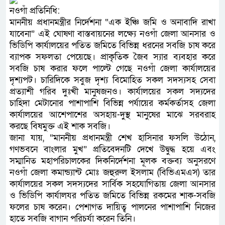
নওগাঁ প্রতিনিধি:
মাননীয় প্রধানমন্ত্রীর নির্দেশনা “এক ইঞ্চি জমি ও অনাবাদি রাখা
যাবেনা” এই ঘোষণা বাস্তবায়নের লক্ষ্যে নওগাঁ জেলা আনসার ও
ভিডিপি কার্যালয়ের পতিত জমিতে বিভিন্ন ধরনের সবজি চাষ করে
ব্যাপক সফলতা পেয়েছে। প্রাকৃতিক জৈব স্যার ব্যবহার করে
সবজি চাষ করার ফলে পাল্টে গেছে নওগাঁ জেলা কার্যালয়ের
দৃশ্যপট। চারিদিকে সবুজ দৃশ্য বিমোহিত সকল সদস্যসহ সেবা
প্রত্যাশী গরিব দুঃখী মানুষজনও। কার্যালয়ের সকল সদ্যদের
চাহিদা মেটানোর পাশাপাশি বিভিন্ন পর্যায়ের কর্মকর্তাসহ জেলা
কার্যালয়ের আশেপাশের অসহায়-দুস্থ মানুষের মাঝে সরবরাহ
করছে বিষমুক্ত এই শাক সবজি।
জানা যায়, “মাননীয় প্রধানমন্ত্রী শেখ হাসিনার ফসলি উঠোন,
গণভবনে বাংলার মুখ” প্রতিবেদনটি দেখে উদ্বুদ্ধ হয়ে এবং
সম্মানিত মহাপরিচালকের দিকনির্দেশনা মূলক বক্তব্য অনুসরণে
নওগাঁ জেলা কমান্ড্যান্ট মোঃ জহুরুল ইসলাম (বিভিএমএস) তার
কার্যালয়ের সকল সদস্যদের সার্বিক সহযোগিতায় জেলা আনসার
ও ভিডিপি কার্যালযর পতিত জমিতে বিভিন্ন রকমের শাক-সবজি
ফলের চাষ করেন। পেশাগত দায়িত্ব পালনের পাশাপাশি নিজের
হাতে সবজি বাগান পরিচর্যা করেন তিনি।