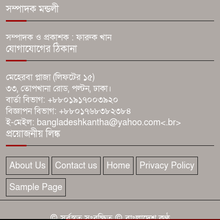
সম্পাদক মন্ডলী
মাদকে জড়িত পুলিশ সদস্যদের
বিরুদ্ধেই আগে ব্যবস্থা: খুলনা রেঞ্জ
সম্পাদক ও প্রকাশক : ফারুক খান
ডিআইজি
যোগাযোগের ঠিকানা
দেশের বাজারে অনারের আল্ট্রা-স্লিম
মেহেরবা প্লাজা (লিফটের ১৫)
ফোল্ডেবল ‘ম্যাজিক ভি৬’
৩৩, তোপখানা রোড, পল্টন, ঢাকা।
বার্তা বিভাগ: +৮৮০১৯১৭০০৩৯২০
বিজ্ঞাপন বিভাগ: +৮৮০১৭৬৮৩৮২৩৮৪
সুস্থ সংস্কৃতি ও দায়িত্বশীল
ই-মেইল: bangladeshkantha@yahoo.com<.br>
সাংবাদিকতা গঠনে তরুণ
প্রয়োজনীয় লিঙ্ক
সাংবাদিকদের ভূমিকা অপরিহার্য
About Us
Contact us
Home
Privacy Policy
Sample Page
© সর্বস্বত্ব সংরক্ষিত © বাংলাদেশ কণ্ঠ