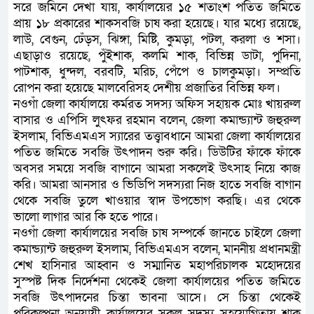
সরে জমিনে দেখা যায়, কার্যালয়ের ১৫ শতাংশ পতিত জমিতে
প্রায় ১৮ প্রকারের শাকসবজি চাষ করা হয়েছে। যার মধ্যে রয়েছে,
লাউ, বেগুন, ঢেঁড়স, ঝিঙ্গা, মিষ্টি, কুমড়া, পটল, করলা ও শসা।
এছাড়াও রয়েছে, পুঁইশাক, কলমি শাক, বিভিন্ন ডাটা, পুদিনা,
পাটশাক, ধুন্দল, বরবটি, মরিচ, পেঁপে ও চালকুমড়া। সম্প্রতি
রোপন করা হয়েছে মালবেরিসহ দেশীয় প্রজাতির বিভিন্ন ফল।
নওগাঁ জেলা কার্যালয়ে কর্মরত সদস্য অফিস সহায়ক মোঃ খায়রুল
বাসার ও এপিসি লুৎফর রহমান বলেন, জেলা কমান্ড্যান্ট জহুরুল
ইসলাম, বিভিএমএস স্যারের তত্ত্বাবধানে আমরা জেলা কার্যালয়ের
পতিত জমিতে সবজি উৎপাদন শুরু করি। ডিউটির ফাঁকে ফাঁকে
অবসর সময়ে সবজি বাগানে আমরা সকলেই উৎসাহ নিয়ে কাজ
করি। আমরা আনসার ও ভিডিপি সদস্যরা নিজ হাতে সবজি বাগান
থেকে সবজি তুলে খাওয়ার স্বাদ উপভোগ করছি। এর থেকে
ভালো লাগার আর কি হতে পারে।
নওগাঁ জেলা কার্যালয়ের সবজি চাষ সম্পর্কে জানতে চাইলে জেলা
কমান্ড্যান্ট জহুরুল ইসলাম, বিভিএমএস বলেন, মাননীয় প্রধানমন্ত্রী
শেখ হাসিনার আহ্বান ও সম্মানিত মহাপরিচালক মহোদয়ের
সুস্পষ্ট দিক নির্দেশনা থেকেই জেলা কার্যালয়ের পতিত জমিতে
সবজি উৎপাদনের চিন্তা ভাবনা আসে। সে চিন্তা থেকেই
পরিকল্পনা অনুযায়ী কার্যালয়ের সকল সদস্য সহযোগিতায় শাক