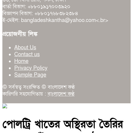
বার্তা বিভাগ: +৮৮০১৯১৭০০৩৯২০
বিজ্ঞাপন বিভাগ: +৮৮০১৭৬৮৩৮২৩৮৪
ই-মেইল: bangladeshkantha@yahoo.com<.br>
প্রয়োজনীয় লিঙ্ক
About Us
Contact us
Home
Privacy Policy
Sample Page
© সর্বস্বত্ব সংরক্ষিত © বাংলাদেশ কণ্ঠ
কারিগরি সহযোগিতায় :
বাংলাদেশ কণ্ঠ
পোলট্রি খাতের অস্থিরতা তৈরির