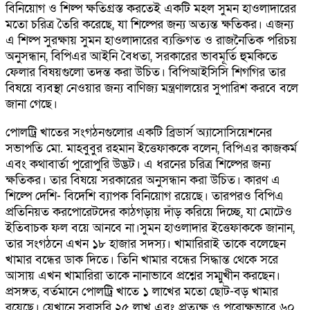
বিনিয়োগ ও শিল্প ক্ষতিগ্রস্ত করতেই একটি মহল সুমন হাওলাদারের
মতো চরিত্র তৈরি করেছে, যা শিল্পের জন্য অত্যন্ত ক্ষতিকর। এজন্য
এ শিল্প সুরক্ষায় সুমন হাওলাদারের ব্যক্তিগত ও রাজনৈতিক পরিচয়
অনুসন্ধান, বিপিএর আইনি বৈধতা, সরকারের ভাবমূর্তি হুমকিতে
ফেলার বিষয়গুলো তদন্ত করা উচিত। বিপিআইসিসি শিগগির তার
বিষয়ে ব্যবস্থা নেওয়ার জন্য বাণিজ্য মন্ত্রণালয়ের সুপারিশ করবে বলে
জানা গেছে।
পোলট্রি খাতের সংগঠনগুলোর একটি ব্রিডার্স অ্যাসোসিয়েশনের
সভাপতি মো. মাহবুবুর রহমান ইত্তেফাককে বলেন, বিপিএর কাজকর্ম
এবং কথাবার্তা পুরোপুরি উদ্ভট। এ ধরনের চরিত্র শিল্পের জন্য
ক্ষতিকর। তার বিষয়ে সরকারের অনুসন্ধান করা উচিত। কারণ এ
শিল্পে দেশি- বিদেশি ব্যাপক বিনিয়োগ রয়েছে। তারপরও বিপিএ
প্রতিনিয়ত করপোরেটদের কাঠগড়ায় দাঁড় করিয়ে দিচ্ছে, যা মোটেও
ইতিবাচক ফল বয়ে আনবে না।সুমন হাওলাদার ইত্তেফাককে জানান,
তার সংগঠনে এখন ১৮ হাজার সদস্য। খামারিরাই তাকে বলেছেন
খামার বন্ধের ডাক দিতে। তিনি খামার বন্ধের সিদ্ধান্ত থেকে সরে
আসায় এখন খামারিরা তাকে নানাভাবে প্রশ্নের সম্মুখীন করছেন।
প্রসঙ্গত, বর্তমানে পোলট্রি খাতে ১ লাখের মতো ছোট-বড় খামার
রয়েছে। যেখানে সরাসরি ২৫ লাখ এবং প্রত্যক্ষ ও পরোক্ষভাবে ৬০