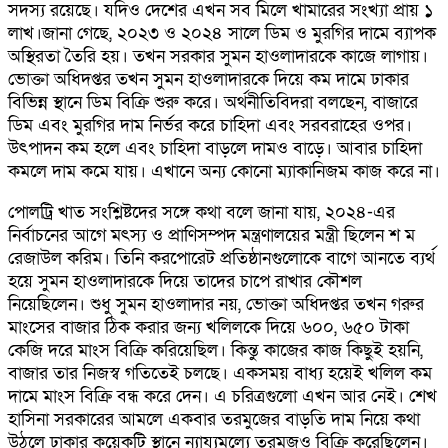
সদস্য রয়েছে। যদিও দেশের এখন সব মিলে খামারের সংখ্যা প্রায় ১
লাখ।জানা গেছে, ২০২৩ ও ২০২৪ সালে ডিম ও মুরগির দামে ব্যাপক
অস্থিরতা তৈরি হয়। তখন সরকার সুমন হাওলাদারকে কাজে লাগায়।
ভোক্তা অধিদপ্তর তখন সুমন হাওলাদারকে দিয়ে কম দামে ঢাকার
বিভিন্ন স্থানে ডিম বিক্রি শুরু করে। অর্থনীতিবিদরা বলছেন, বাজারে
ডিম এবং মুরগির দাম নির্ভর করে চাহিদা এবং সরবরাহের ওপর।
উৎপাদন কম হলে এবং চাহিদা বাড়লে দামও বাড়ে। আবার চাহিদা
কমলে দাম কমে যায়। এখানে অন্য কোনো ম্যাকানিজম কাজ করে না।
পোলট্রি খাত সংশ্লিষ্টদের সঙ্গে কথা বলে জানা যায়, ২০২৪-এর
নির্বাচনের আগে মৎস্য ও প্রাণিসম্পদ মন্ত্রণালয়ের মন্ত্রী ছিলেন শ ম
রেজাউল করিম। তিনি করপোরেট প্রতিষ্ঠানগুলোকে বাগে আনতে ব্যর্থ
হয়ে সুমন হাওলাদারকে দিয়ে তাদের চাপে রাখার কৌশল
নিয়েছিলেন। শুধু সুমন হাওলাদার নয়, ভোক্তা অধিদপ্তর তখন গরুর
মাংসের বাজার ঠিক করার জন্য খলিলকে দিয়ে ৬০০, ৬৫০ টাকা
কেজি দরে মাংস বিক্রি করিয়েছিল। কিন্তু কাজের কাজ কিছুই হয়নি,
বাজার তার নিজস্ব গতিতেই চলছে। একসময় বাধ্য হয়েই খলিল কম
দামে মাংস বিক্রি বন্ধ করে দেন। এ চরিত্রগুলো এখন আর নেই। শেখ
হাসিনা সরকারের আমলে একবার তরমুজের বাড়তি দাম নিয়ে কথা
উঠলে ঢাকার কয়েকটি স্থানে ন্যায্যমূল্যে তরমুজও বিক্রি করেছিলেন।