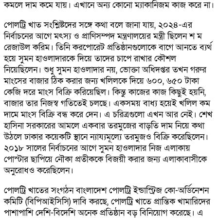
কমলে দাম কমে যায়। এখানে অন্য কোনো ম্যাকানিজম কাজ করে না।
পোলট্রি খাত সংশ্লিষ্টদের সঙ্গে কথা বলে জানা যায়, ২০২৪-এর
নির্বাচনের আগে মৎস্য ও প্রাণিসম্পদ মন্ত্রণালয়ের মন্ত্রী ছিলেন শ ম
রেজাউল করিম। তিনি করপোরেট প্রতিষ্ঠানগুলোকে বাগে আনতে ব্যর্থ
হয়ে সুমন হাওলাদারকে দিয়ে তাদের চাপে রাখার কৌশল
নিয়েছিলেন। শুধু সুমন হাওলাদার নয়, ভোক্তা অধিদপ্তর তখন গরুর
মাংসের বাজার ঠিক করার জন্য খলিলকে দিয়ে ৬০০, ৬৫০ টাকা
কেজি দরে মাংস বিক্রি করিয়েছিল। কিন্তু কাজের কাজ কিছুই হয়নি,
বাজার তার নিজস্ব গতিতেই চলছে। একসময় বাধ্য হয়েই খলিল কম
দামে মাংস বিক্রি বন্ধ করে দেন। এ চরিত্রগুলো এখন আর নেই। শেখ
হাসিনা সরকারের আমলে একবার তরমুজের বাড়তি দাম নিয়ে কথা
উঠলে ঢাকার কয়েকটি স্থানে ন্যায্যমূল্যে তরমুজও বিক্রি করেছিলেন।
২০১৮ সালের নির্বাচনের আগে সুমন হাওলাদার নিজ এলাকায়
পোস্টার ছাপিয়ে নৌকা প্রতীককে বিজয়ী করার জন্য এলাকাবাসীকে
অনুরোধও করেছিলেন।
পোলট্রি খাতের সংগঠন বাংলাদেশ পোলট্রি ইন্ডাস্ট্রিজ কো-অর্ডিনেশন
কমিটি (বিপিআইসিসি) দাবি করছে, পোলট্রি খাতে প্রান্তিক খামারিদের
পাশাপাশি দেশি-বিদেশি অনেক প্রতিষ্ঠান বড় বিনিয়োগ করেছে। এ