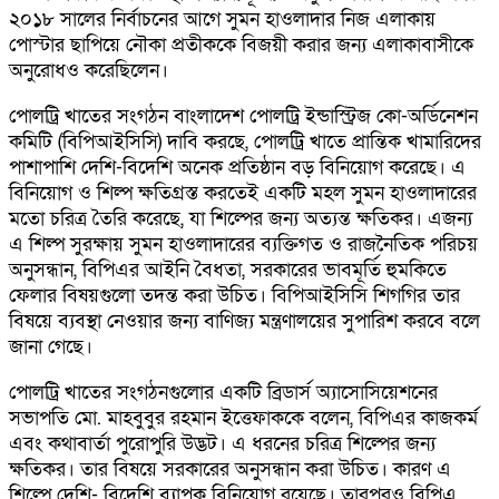
২০১৮ সালের নির্বাচনের আগে সুমন হাওলাদার নিজ এলাকায়
পোস্টার ছাপিয়ে নৌকা প্রতীককে বিজয়ী করার জন্য এলাকাবাসীকে
অনুরোধও করেছিলেন।
পোলট্রি খাতের সংগঠন বাংলাদেশ পোলট্রি ইন্ডাস্ট্রিজ কো-অর্ডিনেশন
কমিটি (বিপিআইসিসি) দাবি করছে, পোলট্রি খাতে প্রান্তিক খামারিদের
পাশাপাশি দেশি-বিদেশি অনেক প্রতিষ্ঠান বড় বিনিয়োগ করেছে। এ
বিনিয়োগ ও শিল্প ক্ষতিগ্রস্ত করতেই একটি মহল সুমন হাওলাদারের
মতো চরিত্র তৈরি করেছে, যা শিল্পের জন্য অত্যন্ত ক্ষতিকর। এজন্য
এ শিল্প সুরক্ষায় সুমন হাওলাদারের ব্যক্তিগত ও রাজনৈতিক পরিচয়
অনুসন্ধান, বিপিএর আইনি বৈধতা, সরকারের ভাবমূর্তি হুমকিতে
ফেলার বিষয়গুলো তদন্ত করা উচিত। বিপিআইসিসি শিগগির তার
বিষয়ে ব্যবস্থা নেওয়ার জন্য বাণিজ্য মন্ত্রণালয়ের সুপারিশ করবে বলে
জানা গেছে।
পোলট্রি খাতের সংগঠনগুলোর একটি ব্রিডার্স অ্যাসোসিয়েশনের
সভাপতি মো. মাহবুবুর রহমান ইত্তেফাককে বলেন, বিপিএর কাজকর্ম
এবং কথাবার্তা পুরোপুরি উদ্ভট। এ ধরনের চরিত্র শিল্পের জন্য
ক্ষতিকর। তার বিষয়ে সরকারের অনুসন্ধান করা উচিত। কারণ এ
শিল্পে দেশি- বিদেশি ব্যাপক বিনিয়োগ রয়েছে। তারপরও বিপিএ