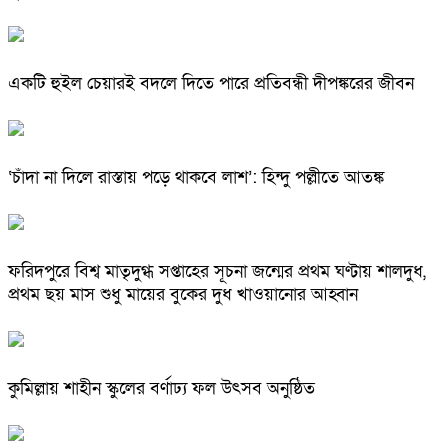
একটি হুইল চেয়ারই বদলে দিতে পারে প্রতিবন্ধী দীপঙ্করের জীবন
‘চাঁদা না দিলে রাস্তায় পড়ে থাকবে লাশ’: হিন্দু পল্লীতে আতঙ্ক
ফরিদপুরে বিশ্ব মাতৃদুগ্ধ সপ্তাহের সূচনা জন্মের প্রথম ঘণ্টায় শালদুধ,
প্রথম ছয় মাস শুধু মায়ের বুকের দুধ খাওয়ানোর আহ্বান
কুমিল্লায় শাহীন স্কুলের বর্ণাঢ্য ফল উৎসব অনুষ্ঠিত