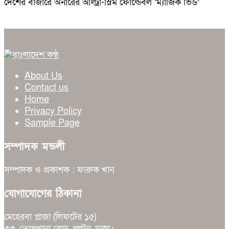
দেশের বাজারে অনারের আল্ট্রা-স্লিম ফোল্ডেবল ‘ম্যাজিক ভি৬’
About Us
Contact us
Home
Privacy Policy
Sample Page
সম্পাদক মন্ডলী
সম্পাদক ও প্রকাশক : ফারুক খান
যোগাযোগের ঠিকানা
মেহেরবা প্লাজা (লিফটের ১৫)
৩৩, তোপখানা রোড, পল্টন, ঢাকা।