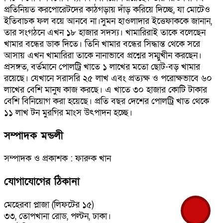
প্রতিনিয়ত করপোরেটদের কাঠগড়ায় দাঁড় করিয়ে দিচ্ছে, যা মোটেও
ইতিবাচক ফল বয়ে আনবে না।সুমন হাওলাদার ইত্তেফাককে জানান,
তার সংগঠনে এখন ১৮ হাজার সদস্য। খামারিরাই তাকে বলেছেন
খামার বন্ধের ডাক দিতে। তিনি খামার বন্ধের সিদ্ধান্ত থেকে সরে
আসায় এখন খামারিরা তাকে নানাভাবে প্রশ্নের সম্মুখীন করছেন।
প্রসঙ্গত, বর্তমানে পোলট্রি খাতে ১ লাখের মতো ছোট-বড় খামার
রয়েছে। যেখানে সরাসরি ২৫ লাখ এবং প্রত্যক্ষ ও পরোক্ষভাবে ৬০
লাখের বেশি মানুষ কাজ করছে। এ খাতে ৩০ হাজার কোটি টাকার
বেশি বিনিয়োগ করা হয়েছে। প্রতি বছর দেশের পোলট্রি খাত থেকে
১১ লাখ টন মুরগির মাংস উৎপাদন হচ্ছে।
সম্পাদক মন্ডলী
সম্পাদক ও প্রকাশক : ফারুক খান
যোগাযোগের ঠিকানা
মেহেরবা প্লাজা (লিফটের ১৫)
৩৩, তোপখানা রোড, পল্টন, ঢাকা।