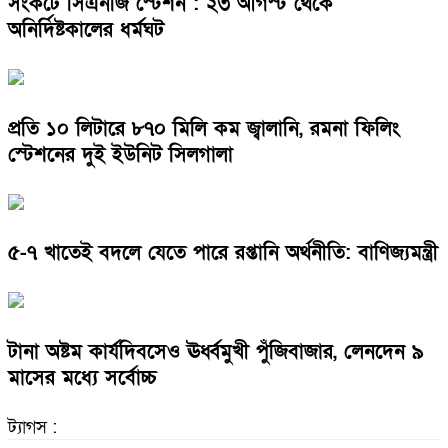
সংকটে সিএনজি স্টেশন : ২৩ আগস্ট থেকে
অনির্দিষ্টকালের ধর্মঘট
প্রতি ১০ লিটারে ৮৭০ মিলি কম জ্বালানি, রমনা ফিলিং
স্টেশনের দুই ইউনিট সিলগালা
৫-৭ খাতেই বদলে যেতে পারে রপ্তানি অর্থনীতি: বাণিজ্যমন্ত্রী
টানা অষ্টম কার্যদিবসেও ঊর্ধ্বমুখী পুঁজিবাজার, লেনদেন ৯
মাসের মধ্যে সর্বোচ্চ
ট্যাগস :