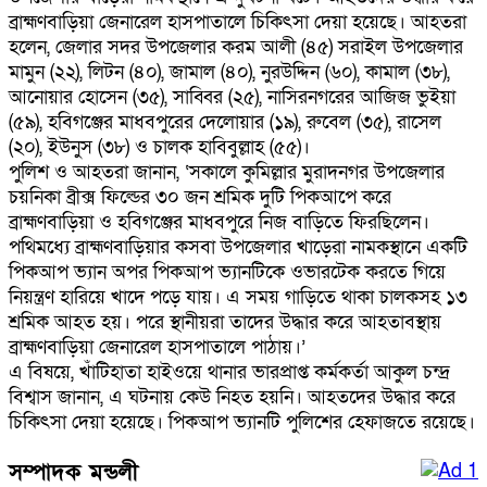
ব্রাহ্মণবাড়িয়া জেনারেল হাসপাতালে চিকিৎসা দেয়া হয়েছে। আহতরা
হলেন, জেলার সদর উপজেলার করম আলী (৪৫) সরাইল উপজেলার
মামুন (২২), লিটন (৪০), জামাল (৪০), নুরউদ্দিন (৬০), কামাল (৩৮),
আনোয়ার হোসেন (৩৫), সাব্বির (২৫), নাসিরনগরের আজিজ ভুইয়া
(৫৯), হবিগঞ্জের মাধবপুরের দেলোয়ার (১৯), রুবেল (৩৫), রাসেল
(২০), ইউনুস (৩৮) ও চালক হাবিবুল্লাহ (৫৫)।
পুলিশ ও আহতরা জানান, ‘সকালে কুমিল্লার মুরাদনগর উপজেলার
চয়নিকা ব্রীক্স ফিল্ডের ৩০ জন শ্রমিক দুটি পিকআপে করে
ব্রাহ্মণবাড়িয়া ও হবিগঞ্জের মাধবপুরে নিজ বাড়িতে ফিরছিলেন।
পথিমধ্যে ব্রাহ্মণবাড়িয়ার কসবা উপজেলার খাড়েরা নামকস্থানে একটি
পিকআপ ভ্যান অপর পিকআপ ভ্যানটিকে ওভারটেক করতে গিয়ে
নিয়ন্ত্রণ হারিয়ে খাদে পড়ে যায়। এ সময় গাড়িতে থাকা চালকসহ ১৩
শ্রমিক আহত হয়। পরে স্থানীয়রা তাদের উদ্ধার করে আহতাবস্থায়
ব্রাহ্মণবাড়িয়া জেনারেল হাসপাতালে পাঠায়।’
এ বিষয়ে, খাঁটিহাতা হাইওয়ে থানার ভারপ্রাপ্ত কর্মকর্তা আকুল চন্দ্র
বিশ্বাস জানান, এ ঘটনায় কেউ নিহত হয়নি। আহতদের উদ্ধার করে
চিকিৎসা দেয়া হয়েছে। পিকআপ ভ্যানটি পুলিশের হেফাজতে রয়েছে।
সম্পাদক মন্ডলী