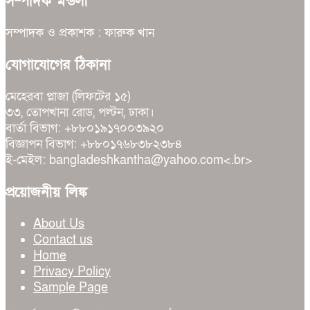
সম্পাদক মন্ডলী
সম্পাদক ও প্রকাশক : ফারুক খান
যোগাযোগের ঠিকানা
মেহেরবা প্লাজা (লিফটের ১৫)
৩৩, তোপখানা রোড, পল্টন, ঢাকা।
বার্তা বিভাগ: +৮৮০১৯১৭০০৩৯২০
বিজ্ঞাপন বিভাগ: +৮৮০১৭৬৮৩৮২৩৮৪
ই-মেইল: bangladeshkantha@yahoo.com<.br>
প্রয়োজনীয় লিঙ্ক
About Us
Contact us
Home
Privacy Policy
Sample Page