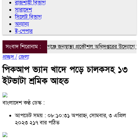
রাজশাহী বিভাগ
সারাদেশ
সিলেট বিভাগ
অন্যান্য
ই-পেপার
সংবাদ শিরোনাম :
চাঁপাইনবাবগঞ্জে জনস্বাস্থ্য প্রকৌশল অধিদপ্তরের উদ্যোগে জুলাই
প্রচ্ছদ /
জেলা
পিকআপ ভ্যান খাদে পড়ে চালকসহ ১৩
ইটভাটা শ্রমিক আহত
বাংলাদেশ কণ্ঠ ডেস্ক :
আপডেট সময় : ০৮:১০:৩১ অপরাহ্ন, সোমবার, ৩ এপ্রিল
২০২৩
২১৭ বার পঠিত