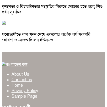
নৃশংসতা ও বিচারহীনতার সংস্কৃতির বিরুদ্ধে সোচ্চার হতে হবে; শিশু
ধর্ষন সুবর্ণচর
মনোহরদীতে খাল খনন শেষে প্রকল্পের অর্ধেক অর্থ সরকারি
কোষাগারে ফেরত দিলেন ইউএনও
About Us
Contact us
Home
Privacy Policy
Sample Page