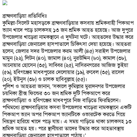
ব্রাহ্মণবাড়িয়া প্রতিনিধিঃ
কুমিল্লা-সিলেট মহাসড়কে ব্রাহ্মণবাড়িয়ার কসবায় শ্রমিকবাহী পিকআপ
ভ্যান খাদে পড়ে চালকসহ ১৩ জন শ্রমিক আহত হয়েছে। আজ দুপুরে
উপজেলার খাড়েরা নামকস্থানে এ দুর্ঘটনা ঘটে। আহতদের উদ্ধার করে
ব্রাহ্মণবাড়িয়া জেনারেল হাসপাতালে চিকিৎসা দেয়া হয়েছে। আহতরা
হলেন, জেলার সদর উপজেলার করম আলী (৪৫) সরাইল উপজেলার
মামুন (২২), লিটন (৪০), জামাল (৪০), নুরউদ্দিন (৬০), কামাল (৩৮),
আনোয়ার হোসেন (৩৫), সাব্বির (২৫), নাসিরনগরের আজিজ ভুইয়া
(৫৯), হবিগঞ্জের মাধবপুরের দেলোয়ার (১৯), রুবেল (৩৫), রাসেল
(২০), ইউনুস (৩৮) ও চালক হাবিবুল্লাহ (৫৫)।
পুলিশ ও আহতরা জানান, ‘সকালে কুমিল্লার মুরাদনগর উপজেলার
চয়নিকা ব্রীক্স ফিল্ডের ৩০ জন শ্রমিক দুটি পিকআপে করে
ব্রাহ্মণবাড়িয়া ও হবিগঞ্জের মাধবপুরে নিজ বাড়িতে ফিরছিলেন।
পথিমধ্যে ব্রাহ্মণবাড়িয়ার কসবা উপজেলার খাড়েরা নামকস্থানে একটি
পিকআপ ভ্যান অপর পিকআপ ভ্যানটিকে ওভারটেক করতে গিয়ে
নিয়ন্ত্রণ হারিয়ে খাদে পড়ে যায়। এ সময় গাড়িতে থাকা চালকসহ ১৩
শ্রমিক আহত হয়। পরে স্থানীয়রা তাদের উদ্ধার করে আহতাবস্থায়
ব্রাহ্মণবাড়িয়া জেনারেল হাসপাতালে পাঠায়।’